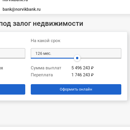
bank@norvikbank.ru
 под залог недвижимости
На какой срок
ых
Сумма выплат
5 496 243 ₽
Переплата
1 746 243 ₽
Оформить онлайн