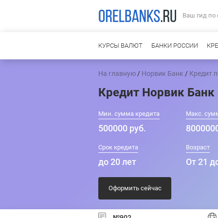
Ваш гид по
КУРСЫ ВАЛЮТ
БАНКИ РОССИИ
КР
На главную
/
Норвик Банк
/
Кредит 
Кредит Норвик Банк
Мин. сумма кредита
Макс. сум
500000 руб.
8000000
Срок кредита
Возраст
до 20 лет
От 21 д
Оформить сейчас
№902