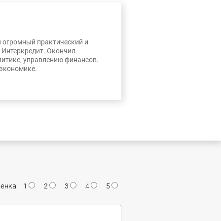
л огромный практический и
, Интеркредит. Окончил
литике, управлению финансов.
 экономике.
енка:
1
2
3
4
5