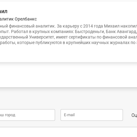
аил
алитик Орелбанкс
ый финансовый аналитик. За карьеру с 2014 года Михаил накопи
опыт. Работал в крупных компаниях: Быстроденьги, Банк Авангард
ударственный Университет, имеет сертификаты по финансовой ана
работы, которые публикуются в крупнейших научных журналах по
Оц