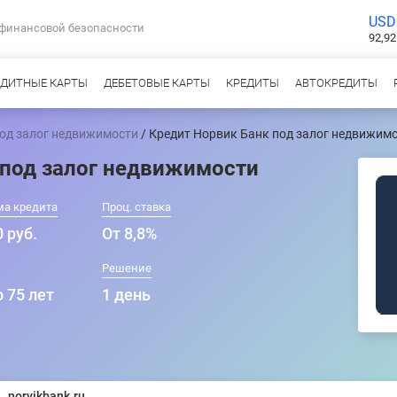
USD
 финансовой безопасности
92,92
ЕДИТНЫЕ КАРТЫ
ДЕБЕТОВЫЕ КАРТЫ
КРЕДИТЫ
АВТОКРЕДИТЫ
под залог недвижимости
/ Кредит Норвик Банк под залог недвижим
 под залог недвижимости
ма кредита
Проц. ставка
 руб.
От 8,8%
Решение
о 75 лет
1 день
norvikbank.ru