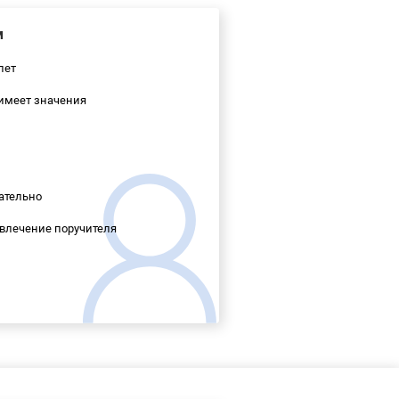
м
лет
имеет значения
ательно
влечение поручителя