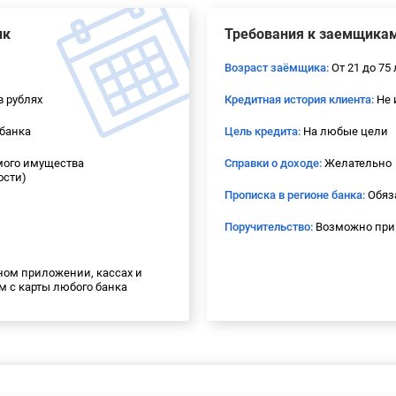
ик
Требования к заемщика
Возраст заёмщика:
От 21 до 75 
в рублях
Кредитная история клиента:
Не 
банка
Цель кредита:
На любые цели
мого имущества
Справки о доходе:
Желательно
ости)
Прописка в регионе банка:
Обяз
Поручительство:
Возможно при
ом приложении, кассах и
м с карты любого банка