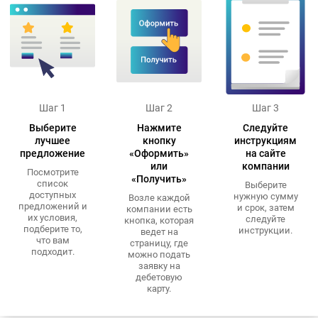
Шаг 1
Шаг 2
Шаг 3
Выберите
Нажмите
Следуйте
лучшее
кнопку
инструкциям
предложение
«Оформить»
на сайте
или
компании
Посмотрите
«Получить»
список
Выберите
доступных
нужную сумму
Возле каждой
предложений и
и срок, затем
компании есть
их условия,
следуйте
кнопка, которая
подберите то,
инструкции.
ведет на
что вам
страницу, где
подходит.
можно подать
заявку на
дебетовую
карту.