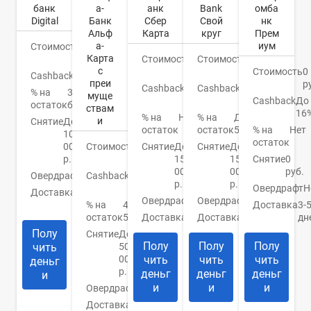
банк
а-
Bank
омба
анк
Digital
Банк
Свой
нк
Сбер
Альф
круг
Прем
Карта
а-
иум
Стоимость
0
Карта
руб.
Стоимость
0
Стоимость
0
с
руб.
Стоимость
0
руб.
Cashback
Бонусы
преи
р
Cashback
1-
Cashback
До
% на
3%
муще
10%
Cashback
До
30%
остаток
бонусами
ствам
16
% на
До
% на
Нет
и
Снятие
До
остаток
5,5%
% на
Нет
остаток
100
остаток
000
Стоимость
0
Снятие
До
Снятие
До
р.
руб.
150
Снятие
0
150
000
руб.
000
Овердрафт
Нет
Cashback
1.5-
р.
р.
2%
Овердрафт
Н
Доставка
Банк/
Овердрафт
Нет
Овердрафт
Нет
курьер
% на
4-
Доставка
3-
остаток
5%
Доставка
Есть
дн
Доставка
Банк
Полу
Снятие
До
Полу
Полу
Полу
чить
50
000
чить
чить
чить
деньг
р.
деньг
деньг
деньг
и
и
и
и
Овердрафт
Нет
Доставка
Банк/