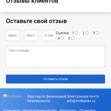
Отзывы клиентов
Оставьте свой отзыв
Оценка:
1
2
3
4
5
Ваш гид по финансовой
Электронная почта:
безопасности
info@orelbanks.ru
О проекте
Наши преимущества
Контакты
Политика