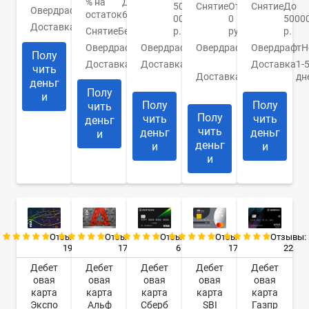
% на
До
Снятие
От
Снятие
До
500
Овердрафт
Нет
остаток
6%
0
5000
000
Доставка
Моментально
Снятие
Бесплатно
руб.
р.
р.
Овердрафт
Нет
Овердрафт
0
Овердрафт
Н
Овердрафт
Нет
Полу
руб.
Доставка
Курьером
Доставка
1-
Доставка
В
чить
Доставка
1-2
дн
отделение
деньг
дня
Полу
и
Полу
Полу
чить
Полу
чить
чить
деньг
чить
деньг
деньг
и
деньг
и
и
и
Отзывы:
Отзывы:
Отзывы:
Отзывы:
Отзывы:
19
17
17
22
6
Дебет
Дебет
Дебет
Дебет
Дебет
овая
овая
овая
овая
овая
карта
карта
карта
карта
карта
Экспо
Альф
SBI
Газпр
Сберб