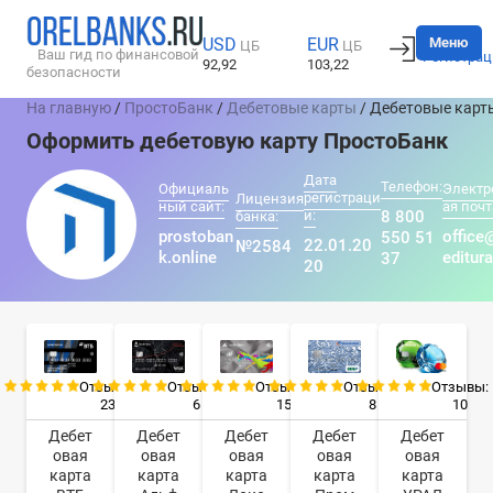
Вход
Меню
USD
EUR
ЦБ
ЦБ
Ваш гид по финансовой
Регистрац
92,92
103,22
безопасности
На главную
/
ПростоБанк
/
Дебетовые карты
/ Дебетовые карт
Оформить дебетовую карту ПростоБанк
Дата
Телефон:
Официаль
Электр
регистраци
Лицензия
ный сайт:
ая почт
и:
8 800
банка:
prostoban
office
550 51
22.01.20
№2584
k.online
editura
37
20
Отзывы:
Отзывы:
Отзывы:
Отзывы:
Отзывы:
23
6
15
8
10
Дебет
Дебет
Дебет
Дебет
Дебет
овая
овая
овая
овая
овая
карта
карта
карта
карта
карта