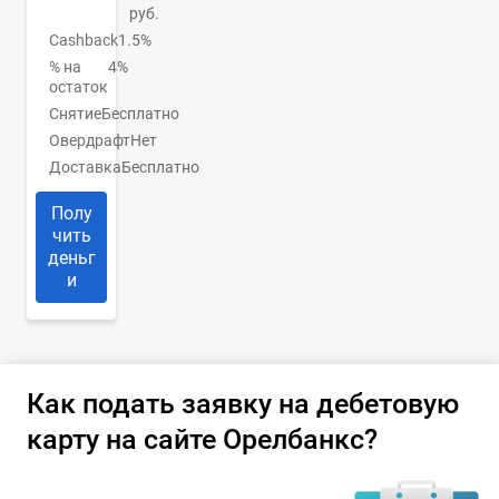
руб.
Cashback
1.5%
% на
4%
остаток
Снятие
Бесплатно
Овердрафт
Нет
Доставка
Бесплатно
Полу
чить
деньг
и
Как подать заявку на дебетовую
карту на сайте Орелбанкс?