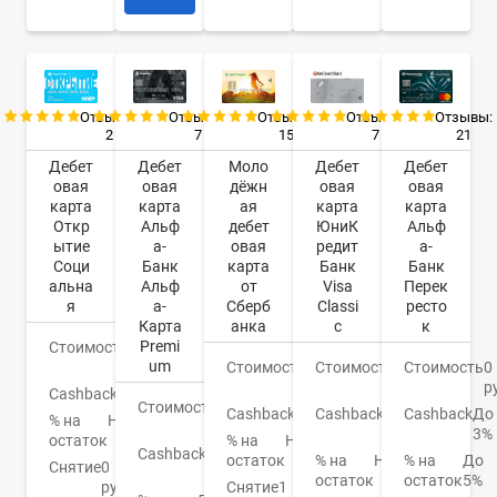
Отзывы:
Отзывы:
Отзывы:
Отзывы:
Отзывы:
2
7
7
21
15
Дебет
Дебет
Дебет
Дебет
Моло
овая
овая
овая
овая
дёжн
карта
карта
карта
карта
ая
Откр
Альф
ЮниК
Альф
дебет
ытие
а-
редит
а-
овая
Соци
Банк
Банк
Банк
карта
альна
Альф
Visa
Перек
от
я
а-
Classi
ресто
Сберб
Карта
c
к
анка
Premi
Стоимость
0
um
руб.
Стоимость
0
Стоимость
0
Стоимость
150
руб.
р
руб.
Cashback
Нет
Стоимость
0
Cashback
1-
Cashback
До
Cashback
СПАСИБО
% на
Нет
руб.
3%
3%
остаток
% на
Нет
Cashback
До
% на
Нет
% на
До
остаток
Снятие
0
3%
остаток
остаток
5%
руб.
Снятие
1