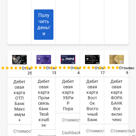
курьер
Полу
чить
деньг
и
Отзывы:
Отзывы:
Отзывы:
Отзывы:
Отзывы:
13
4
17
9
25
Дебет
Дебет
Дебет
Дебет
Дебет
овая
овая
овая
овая
овая
карта
карта
карта
карта
карта
Пром
УБРи
Вост
ФОРА
ОТП
связь
Р
Ок
БАНК
Банк
банк
Пора
Восто
Все
Макс
Твой
чный
вклю
имум
кэшб
Банк
чено
+
Стоимость
0
эк
руб.
Стоимость
0
Стоимость
0
Стоимость
0
Cashback
До