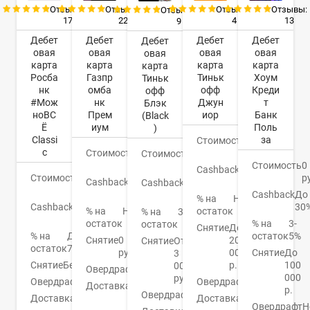
Отзывы:
Отзывы:
Отзывы:
Отзывы:
Отзывы:
17
22
4
13
9
Дебет
Дебет
Дебет
Дебет
Дебет
овая
овая
овая
овая
овая
карта
карта
карта
карта
карта
Росба
Газпр
Тиньк
Хоум
Тиньк
нк
омба
офф
Креди
офф
#Мож
нк
Джун
т
Блэк
ноВС
Прем
иор
Банк
(Black
Ё
иум
Поль
)
Classi
за
Стоимость
0
c
Стоимость
0
руб.
Стоимость
0
руб.
Стоимость
0
руб.
Cashback
1-
Стоимость
0
р
Cashback
До
30%
Cashback
1-
руб.
16%
Cashback
До
30%
% на
Нет
Cashback
До
30
% на
Нет
остаток
% на
3,5%
10%
остаток
% на
3-
остаток
Снятие
До
% на
До
остаток
5%
Снятие
0
20
Снятие
От
остаток
7%
руб.
000
Снятие
До
3
Снятие
Бесплатно
р.
100
000
Овердрафт
Нет
000
руб.
Овердрафт
Нет
Овердрафт
Нет
Доставка
3-5
р.
Овердрафт
Есть
Доставка
На
дней
Доставка
1-5
Овердрафт
Н