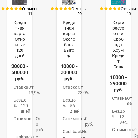
Отзывы:
Отзывы:
Отзывы:
11
20
19
Креди
Креди
Карта
тная
тная
расср
карта
карта
очки
Откр
Экспо
Своб
ытие
банк
ода
120
Выго
Хоум
дней
да
Креди
т
20000 -
10000 -
Банк
500000
300000
10000 -
руб.
руб.
290000
Ставка
От
Ставка
От
руб.
13,9%
23,9%
Ставка
От
Без
До
Без
До
0%
%
120
%
56
дней
дней
Без
До
%
12
Стоимость
От
Стоимость
0
мес.
0
руб.
руб.
Стоимость
0
Cashback
Нет
р
Cashback
Нет