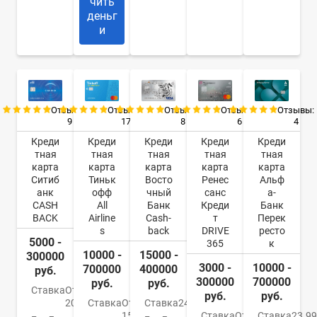
чить
деньг
и
Отзывы:
Отзывы:
Отзывы:
Отзывы:
Отзывы:
9
17
8
6
4
Креди
Креди
Креди
Креди
Креди
тная
тная
тная
тная
тная
карта
карта
карта
карта
карта
Ситиб
Тиньк
Восто
Ренес
Альф
анк
офф
чный
санс
а-
CASH
All
Банк
Креди
Банк
BACK
Airline
Cash-
т
Перек
s
back
DRIVE
ресто
5000 -
365
к
10000 -
15000 -
300000
3000 -
10000 -
700000
400000
руб.
300000
700000
руб.
руб.
Ставка
От
руб.
руб.
20.9%
Ставка
От
Ставка
24%
15%
Ставка
От
Ставка
23.9