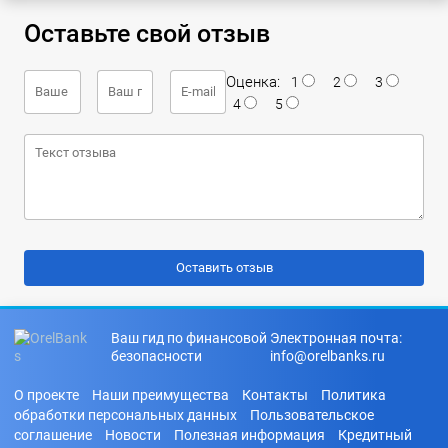
Оставьте свой отзыв
Оценка:
1
2
3
4
5
Ваш гид по финансовой
Электронная почта:
безопасности
info@orelbanks.ru
О проекте
Наши преимущества
Контакты
Политика
обработки персональных данных
Пользовательское
соглашение
Новости
Полезная информация
Кредитный