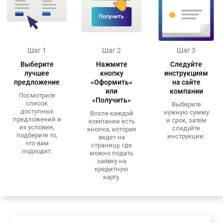
Шаг 1
Шаг 2
Шаг 3
Выберите
Нажмите
Следуйте
лучшее
кнопку
инструкциям
предложение
«Оформить»
на сайте
или
компании
Посмотрите
«Получить»
список
Выберите
доступных
нужную сумму
Возле каждой
предложений и
и срок, затем
компании есть
их условия,
следуйте
кнопка, которая
подберите то,
инструкции.
ведет на
что вам
страницу, где
подходит.
можно подать
заявку на
кредитную
карту.