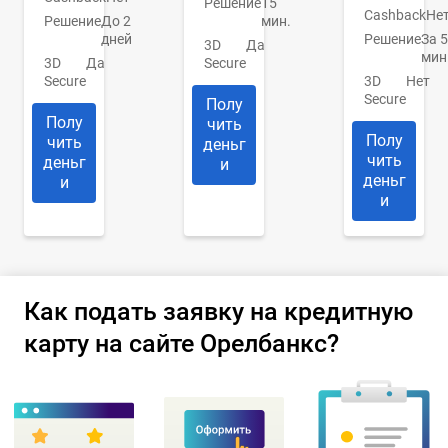
Решение
15
Cashback
Не
Решение
До 2
мин.
дней
Решение
За 5
3D
Да
мин
3D
Да
Secure
Secure
3D
Нет
Secure
Полу
Полу
чить
Полу
чить
деньг
чить
деньг
и
деньг
и
и
Как подать заявку на кредитную
карту на сайте Орелбанкс?