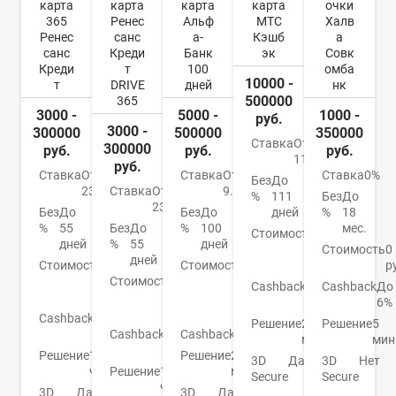
карта
карта
карта
карта
очки
365
Ренес
Альф
МТС
Халв
Ренес
санс
а-
Кэшб
а
санс
Креди
Банк
эк
Совк
Креди
т
100
омба
10000 -
т
DRIVE
дней
нк
500000
365
3000 -
5000 -
1000 -
руб.
3000 -
300000
500000
350000
Ставка
От
300000
руб.
руб.
руб.
11,9%
руб.
Ставка
От
Ставка
От
Ставка
0%
Без
До
23.9%
Ставка
От
9.9%
%
111
Без
До
23.9%
Без
До
Без
До
дней
%
18
%
55
Без
До
%
100
мес.
Стоимость
От
дней
%
55
дней
0
Стоимость
0
дней
Стоимость
От
Стоимость
От
руб.
р
0
Стоимость
От
590
Cashback
1-
Cashback
До
руб.
0
р./
25%
6%
руб.
год
Cashback
До
Решение
2
Решение
5
3%
Cashback
1-
Cashback
Нет
мин.
мин
10%
Решение
1
Решение
2
3D
Да
3D
Нет
час
Решение
1
мин.
Secure
Secure
час
3D
Да
3D
Да