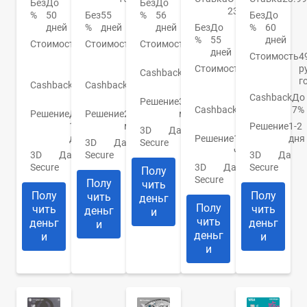
Без
До
Без
До
23.9%
%
50
Без
55
%
56
Без
До
дней
%
дней
дней
Без
До
%
60
%
55
дней
Стоимость
До
Стоимость
1
Стоимость
0
дней
950
890
руб.
Стоимость
4
руб.
руб.
Стоимость
От
р
Cashback
1-
0
г
Cashback
До
Cashback
1-
15%
руб.
10%
30%
Cashback
До
Решение
30
Cashback
1-
7%
Решение
До
Решение
2
мин.
10%
1
мин.
Решение
1-2
3D
Да
дня
Решение
1
дня
3D
Да
Secure
час
3D
Да
Secure
3D
Да
Secure
3D
Да
Secure
Полу
Secure
Полу
чить
Полу
Полу
чить
деньг
Полу
чить
чить
деньг
и
чить
деньг
деньг
и
деньг
и
и
и