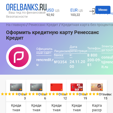
Вход
Меню
USD
EUR
ЦБ
ЦБ
Ваш гид по финансовой
Регистрац
92,92
103,22
безопасности
На главную
/
Ренессанс Кредит
/
Кредитная карта без проценто
Оформить кредитную карту Ренессанс
Кредит
Электр
Дата
Телефон:
Официаль
ая почт
регистраци
Лицензия
ный сайт:
и:
8 800
банка:
consul
rencredit.r
200-09-
24.11.20
№3354
t@renc
u
81
00
it.ru
Отзывы:
Отзывы:
Отзывы:
Отзывы:
Отзывы:
3
6
12
19
15
Креди
Креди
Креди
Креди
Карта
тная
тная
тная
тная
расср