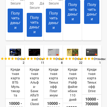
Secure
3D
Да
Secure
Полу
Полу
Secure
чить
чить
Полу
Полу
деньг
деньг
Полу
чить
чить
и
и
чить
деньг
деньг
деньг
и
и
и
Отзывы:
Отзывы:
Отзывы:
Отзывы:
Отзывы:
2
11
8
22
1
Креди
Креди
Креди
Креди
Креди
тная
тная
тная
тная
тная
карта
карта
карта
карта
карта
ВТБ
Альф
Тиньк
Райф
Тиньк
Муль
а-
офф
файзе
офф
тикар
Банк
Плат
нбанк
Drive
та
AlfaTr
инум
110
10000 -
avel
дней
10000 -
10000 -
700000
Classi