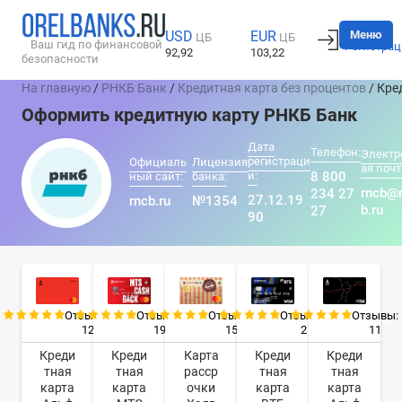
Вход
Меню
USD
EUR
ЦБ
ЦБ
Ваш гид по финансовой
Регистрац
92,92
103,22
безопасности
На главную
/
РНКБ Банк
/
Кредитная карта без процентов
/ Кре
Оформить кредитную карту РНКБ Банк
Дата
Телефон:
Электр
регистраци
Официаль
Лицензия
ая почт
и:
8 800
ный сайт:
банка:
rncb@
234 27
27.12.19
rncb.ru
№1354
b.ru
27
90
Отзывы:
Отзывы:
Отзывы:
Отзывы:
Отзывы:
12
19
15
2
11
Креди
Креди
Карта
Креди
Креди
тная
тная
расср
тная
тная
карта
карта
очки
карта
карта