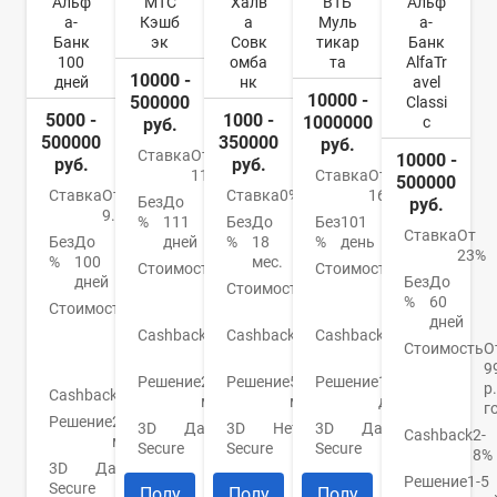
Альф
МТС
Халв
ВТБ
Альф
а-
Кэшб
а
Муль
а-
Банк
эк
Совк
тикар
Банк
100
омба
та
AlfaTr
10000 -
дней
нк
avel
10000 -
500000
Classi
5000 -
1000 -
1000000
c
руб.
500000
350000
руб.
Ставка
От
10000 -
руб.
руб.
11,9%
Ставка
От
500000
Ставка
От
Ставка
0%
16%
Без
До
руб.
9.9%
%
111
Без
До
Без
101
Ставка
От
Без
До
дней
%
18
%
день
23%
%
100
мес.
Стоимость
От
Стоимость
От
дней
Без
До
0
Стоимость
0
0
%
60
Стоимость
От
руб.
руб.
руб.
дней
590
Cashback
1-
Cashback
До
Cashback
До
р./
Стоимость
О
25%
6%
4%
год
9
Решение
2
Решение
5
Решение
1
р.
Cashback
Нет
мин.
мин.
день
г
Решение
2
3D
Да
3D
Нет
3D
Да
Cashback
2-
мин.
Secure
Secure
Secure
8%
3D
Да
Решение
1-5
Secure
Полу
Полу
Полу