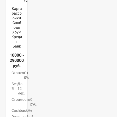
19
Карта
расср
очки
Своб
ода
Хоум
Креди
т
Банк
10000 -
290000
руб.
Ставка
От
0%
Без
До
%
12
мес.
Стоимость
0
руб.
Cashback
Нет
Решение
За 5