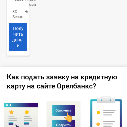
мин.
3D
Нет
Secure
Полу
чить
деньг
и
Как подать заявку на кредитную
карту на сайте Орелбанкс?