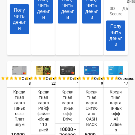
дне
чить
чить
чить
3D
Да
Полу
деньг
деньг
деньг
Secure
чить
и
и
и
деньг
Полу
и
чить
деньг
и
Отзывы:
Отзывы:
Отзывы:
Отзывы:
Отзывы:
8
22
9
17
1
Креди
Креди
Креди
Креди
Креди
тная
тная
тная
тная
тная
карта
карта
карта
карта
карта
Тиньк
Райф
Ситиб
Тиньк
Тиньк
офф
файзе
анк
офф
офф
Плат
нбанк
CASH
All
Drive
инум
110
BACK
Airline
10000 -
дней
s
10000 -
5000 -