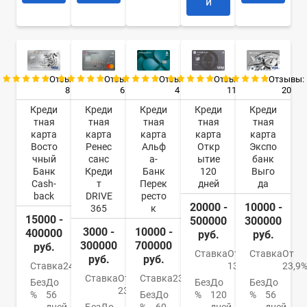
и
Отзывы:
Отзывы:
Отзывы:
Отзывы:
Отзывы:
8
6
4
11
20
Креди
Креди
Креди
Креди
Креди
тная
тная
тная
тная
тная
карта
карта
карта
карта
карта
Восто
Ренес
Альф
Откр
Экспо
чный
санс
а-
ытие
банк
Банк
Креди
Банк
120
Выго
Cash-
т
Перек
дней
да
back
DRIVE
ресто
20000 -
10000 -
365
к
15000 -
500000
300000
3000 -
10000 -
400000
руб.
руб.
300000
700000
руб.
Ставка
От
Ставка
От
руб.
руб.
Ставка
24%
13,9%
23,9
Ставка
От
Ставка
23.99%
Без
До
Без
До
Без
До
23.9%
%
56
Без
До
%
120
%
56