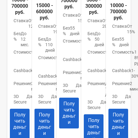
700000
15000 -
10000 -
700000
300000
руб.
600000
700000
руб.
руб.
Ставка
От
руб.
руб.
Ставка
От
Ставка
От
15%
12%
Ставка
От
20.9%
Ставка
От
Без
55
19%
15%
Без
До
Без
До
%
дней
%
12
Без
До
%
50
Без
55
Стоимость
990
мес.
%
110
дней
%
дней
руб./
дней
Стоимость
0
Стоимость
До
Стоимость
1
год
руб./
Стоимость
От
950
8
Cashback
1-
год
0
руб.
р
30%
руб.
Cashback
До
Cashback
До
Cashback
1-
Решение
2
30%
Cashback
Нет
10%
30
мин.
Решение
2
Решение
От 2
Решение
До
Решение
2
3D
Да
мин.
мин.
1
мин
Secure
дня
3D
Да
3D
Да
3D
Да
Secure
Secure
3D
Да
Secure
Полу
Secure
чить
Полу
Полу
Полу
деньг
Полу
чить
чить
чить
и
чить
деньг
деньг
деньг
деньг
и
и
и