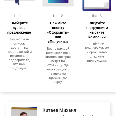
Шаг 1
Шаг 2
Шаг 3
Выберите
Нажмите
Следуйте
лучшее
кнопку
инструкциям
предложение
«Оформить»
на сайте
или
компании
Посмотрите
«Получить»
список
Выберите
доступных
нужную сумму
Возле каждой
предложений и
и срок, затем
компании есть
их условия,
следуйте
кнопка, которая
подберите то,
инструкции.
ведет на
что вам
страницу, где
подходит.
можно подать
заявку на
кредитную
карту.
Китаев Михаил