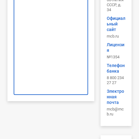
СССР, д.
34
Официал
ьный
сайт
rncb.ru
Лицензи
я
№1354
Телефон
банка
8 800 234
27 27
Электро
нная
почта
rncb@rnc
b.ru