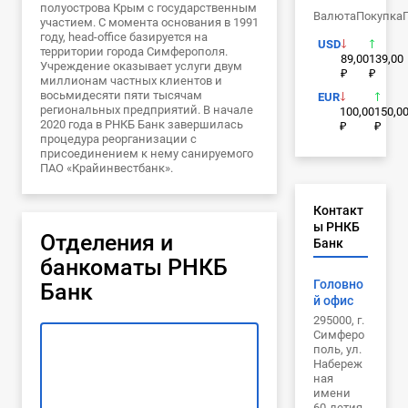
полуострова Крым с государственным
Валюта
Покупка
участием. С момента основания в 1991
году, head-office базируется на
USD
территории города Симферополя.
89,00
139,00
Учреждение оказывает услуги двум
₽
₽
миллионам частных клиентов и
восьмидесяти пяти тысячам
EUR
региональных предприятий. В начале
100,00
150,0
2020 года в РНКБ Банк завершилась
₽
₽
процедура реорганизации с
присоединением к нему санируемого
ПАО «Крайинвестбанк».
Контакт
ы РНКБ
Отделения и
Банк
банкоматы РНКБ
Головно
Банк
й офис
295000, г.
Симферо
поль, ул.
Набереж
ная
имени
60-летия