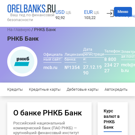
Вход
Меню
USD
EUR
ЦБ
ЦБ
Ваш гид по финансовой
Регистрац
92,92
103,22
безопасности
На главную
/ РНКБ Банк
РНКБ Банк
Дата
Телефон:
Электр
регистраци
Официаль
Лицензия
ая почт
и:
8 800
ный сайт:
банка:
rncb@
234 27
27.12.19
rncb.ru
№1354
b.ru
27
90
Кредиты
Кредитные карты
Дебетовые карты
Автокредиты
О банке РНКБ Банк
Курс
валют в
РНКБ
Российский национальный
Банк
коммерческий банк (ПАО РНКБ) —
крупнейший финансовый институт