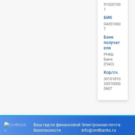
91020100
1
БИК
04351060
7
Банк
получат
еля
РНКБ
Банк
(ПАО)
Кор/сч.
30101810
33510000
0607
Ваш гид по финансовой
Электронная почта:
безопасности
info@orelbanks.ru