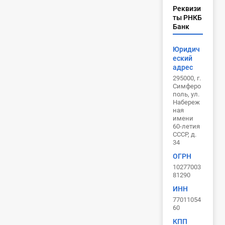
Реквизи
ты РНКБ
Банк
Юридич
еский
адрес
295000, г.
Симферо
поль, ул.
Набереж
ная
имени
60-летия
СССР, д.
34
ОГРН
10277003
81290
ИНН
77011054
60
КПП