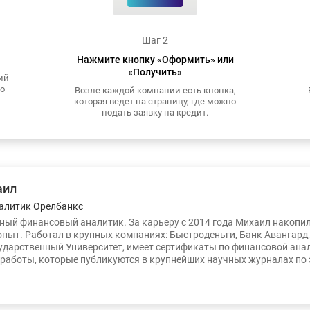
Шаг 2
Нажмите кнопку «Оформить» или
«Получить»
ий
то
Возле каждой компании есть кнопка,
которая ведет на страницу, где можно
подать заявку на кредит.
аил
алитик Орелбанкс
ый финансовый аналитик. За карьеру с 2014 года Михаил накопи
опыт. Работал в крупных компаниях: Быстроденьги, Банк Авангард
ударственный Университет, имеет сертификаты по финансовой ана
работы, которые публикуются в крупнейших научных журналах по