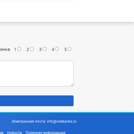
енка:
1
2
3
4
5
Электронная почта:
info@orelbanks.ru
ие
Новости
Полезная информация