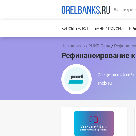
Ваш гид по
КУРСЫ ВАЛЮТ
БАНКИ РОССИИ
КР
На главную
/
РНКБ Банк
/
Рефинанси
Рефинансирование к
Официальный сайт:
rncb.ru