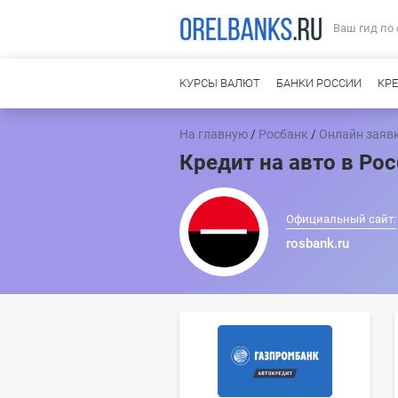
Ваш гид по
КУРСЫ ВАЛЮТ
БАНКИ РОССИИ
КР
На главную
/
Росбанк
/
Онлайн заявк
Кредит на авто в Ро
Официальный сайт:
rosbank.ru