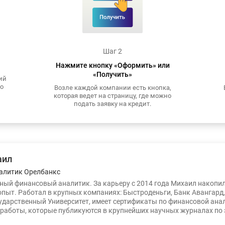
Шаг 2
Нажмите кнопку «Оформить» или
«Получить»
ий
то
Возле каждой компании есть кнопка,
которая ведет на страницу, где можно
подать заявку на кредит.
аил
алитик Орелбанкс
ый финансовый аналитик. За карьеру с 2014 года Михаил накопи
опыт. Работал в крупных компаниях: Быстроденьги, Банк Авангард
ударственный Университет, имеет сертификаты по финансовой ана
работы, которые публикуются в крупнейших научных журналах по