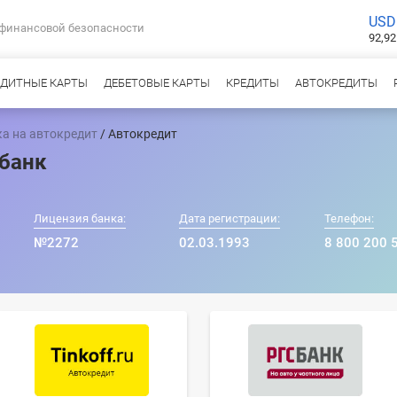
USD
 финансовой безопасности
92,92
ЕДИТНЫЕ КАРТЫ
ДЕБЕТОВЫЕ КАРТЫ
КРЕДИТЫ
АВТОКРЕДИТЫ
а на автокредит
/ Автокредит
сбанк
Лицензия банка:
Дата регистрации:
Телефон:
№2272
02.03.1993
8 800 200 