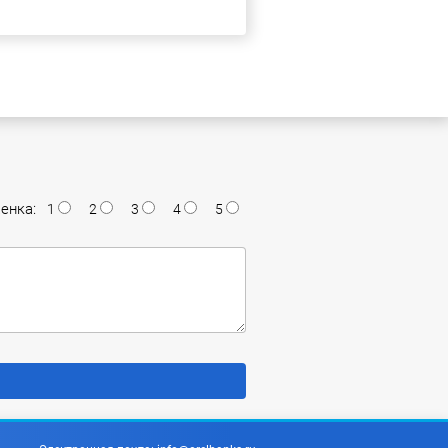
енка:
1
2
3
4
5