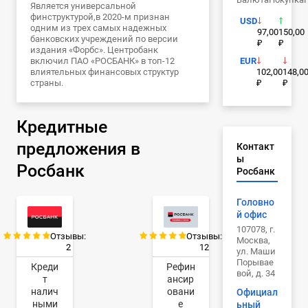
Является универсальной
финструктурой,в 2020-м признан
USD
одним из трех самых надежных
97,00
150,00
банковских учреждений по версии
₽
₽
издания «Форбс». Центробанк
включил ПАО «РОСБАНК» в топ-12
EUR
влиятельных финансовых структур
102,00
148,0
страны.
₽
₽
Кредитные
предложения в
Контакт
ы
Росбанк
Росбанк
Головно
й офис
107078, г.
Отзывы:
Отзывы:
Москва,
2
12
ул. Маши
Порывае
Креди
Рефин
вой, д. 34
т
ансир
налич
овани
Официал
ными
е
ьный