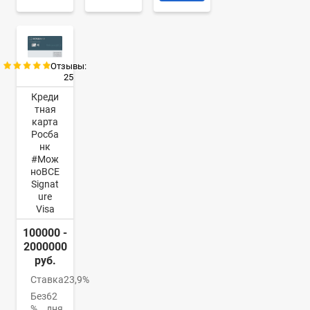
Отзывы:
25
Креди
тная
карта
Росба
нк
#Мож
ноВСЕ
Signat
ure
Visa
100000 -
2000000
руб.
Ставка
23,9%
Без
62
%
дня