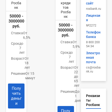
Росба
креди
сайт
нк
тов
rosbank.ru
Росба
Лицензи
50000 -
нк
я
3000000
50000 -
№2272
руб.
3000000
Телефон
Ставка
От
руб.
банка
6,5%
Ставка
От
8 800 200
Срок
до
54 34
5,9%
7
лет
Срок
до
Электро
7
нная
Возраст
От
лет
почта
18
cs@rosba
лет
Возраст
От
nk.ru
22
Решение
От 15
до
минут
65
лет
Полу
Решение
До
чить
Реквизи
1
деньг
ты
дня
и
Росбанк
Полу