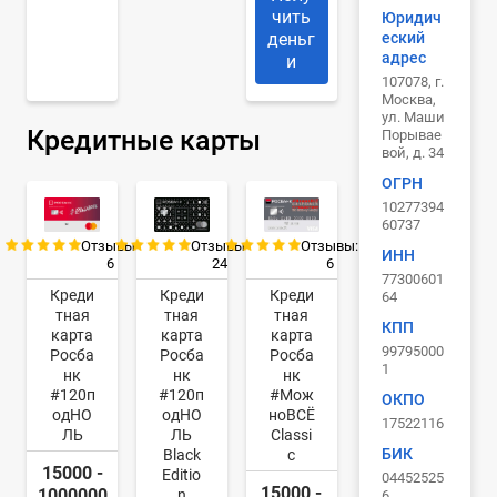
чить
Юридич
еский
деньг
адрес
и
107078, г.
Москва,
ул. Маши
Кредитные карты
Порывае
вой, д. 34
ОГРН
10277394
60737
Отзывы:
Отзывы:
Отзывы:
ИНН
6
24
6
77300601
Креди
Креди
Креди
64
тная
тная
тная
КПП
карта
карта
карта
99795000
Росба
Росба
Росба
1
нк
нк
нк
#120п
#120п
#Мож
ОКПО
одНО
одНО
ноВСЁ
17522116
ЛЬ
ЛЬ
Classi
БИК
Black
c
15000 -
Editio
04452525
15000 -
1000000
n
6