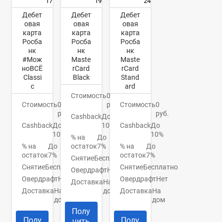
17
19
24
Дебет
Дебет
Дебет
овая
овая
овая
карта
карта
карта
Росба
Росба
Росба
нк
нк
нк
#Мож
Maste
Maste
ноВСЁ
rCard
rCard
Classi
Black
Stand
c
ard
Стоимость
0
Стоимость
0
руб.
Стоимость
0
руб.
руб.
Cashback
До
Cashback
До
10%
Cashback
До
10%
10%
% на
До
% на
До
остаток
7%
% на
До
остаток
7%
остаток
7%
Снятие
Бесплатно
Снятие
Бесплатно
Снятие
Бесплатно
Овердрафт
Нет
Овердрафт
Нет
Овердрафт
Нет
Доставка
На
Доставка
На
дом
Доставка
На
дом
дом
Полу
Полу
Полу
чить