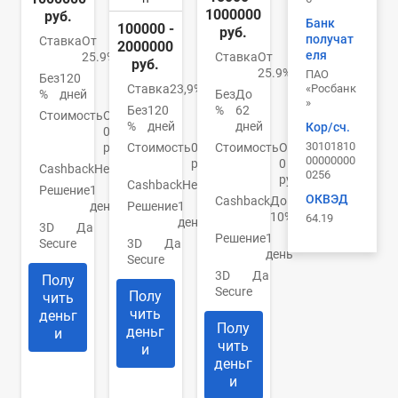
1000000
руб.
Банк
100000 -
руб.
получат
Ставка
От
2000000
еля
25.9%
Ставка
От
руб.
25.9%
ПАО
Без
120
«Росбанк
Ставка
23,9%
%
дней
Без
До
»
Без
120
%
62
Стоимость
От
%
дней
дней
Кор/сч.
0
30101810
руб.
Стоимость
0
Стоимость
От
00000000
руб.
0
Cashback
Нет
0256
руб.
Cashback
Нет
Решение
1
ОКВЭД
Cashback
До
день
Решение
1
10%
64.19
день
3D
Да
Решение
1
Secure
3D
Да
день
Secure
3D
Да
Полу
Secure
Полу
чить
чить
деньг
Полу
деньг
и
чить
и
деньг
и