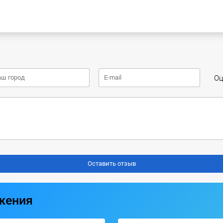
Оц
жения