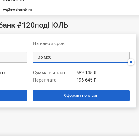
cs@rosbank.ru
сбанк #120подНОЛЬ
На какой срок
вых
Сумма выплат
689 145 ₽
Переплата
196 645 ₽
Оформить онлайн