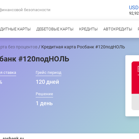
USD
 финансовой безопасности
92,92
ЕДИТНЫЕ КАРТЫ
ДЕБЕТОВЫЕ КАРТЫ
КРЕДИТЫ
АВТОКРЕДИТЫ
рта без процентов
/ Кредитная карта Росбанк #120подНОЛЬ
сбанк #120подНОЛЬ
я ставка
Грейс период
%
120 дней
Решение
1 день
rosbank.ru