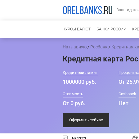
Ваш гид по
КУРСЫ ВАЛЮТ
БАНКИ РОССИИ
КР
На главную
/
Росбанк
/
Кредитная ка
Кредитная карта Ро
Кредитный лимит
Процентна
1000000 руб.
От 25.9
Стоимость
Cashback
От 0 руб.
Нет
Оформить сейчас
№2272