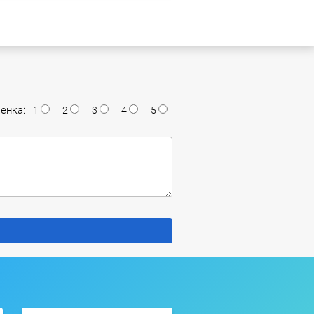
енка:
1
2
3
4
5