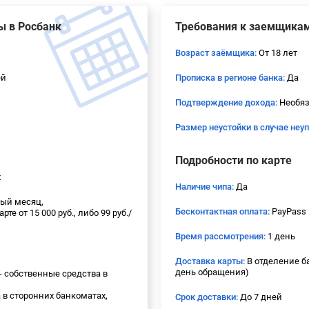
ы в Росбанк
Требования к заемщика
Возраст заёмщика:
От 18 лет
ей
Прописка в регионе банка:
Да
Подтверждение дохода:
Необяз
Размер неустойки в случае неу
Подробности по карте
х
Наличие чипа:
Да
вый месяц,
Бесконтактная оплата:
PayPass
рте от 15 000 руб., либо 99 руб./
Время рассмотрения:
1 день
Доставка карты:
В отделение б
день обращения)
 - собственные средства в
а в сторонних банкоматах,
Срок доставки:
До 7 дней