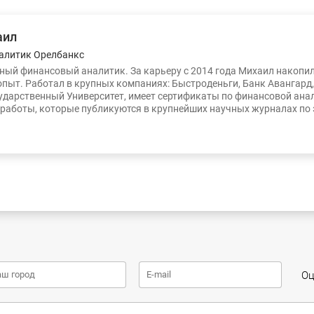
аил
алитик Орелбанкс
ый финансовый аналитик. За карьеру с 2014 года Михаил накопи
опыт. Работал в крупных компаниях: Быстроденьги, Банк Авангард
ударственный Университет, имеет сертификаты по финансовой ана
работы, которые публикуются в крупнейших научных журналах по
Оц