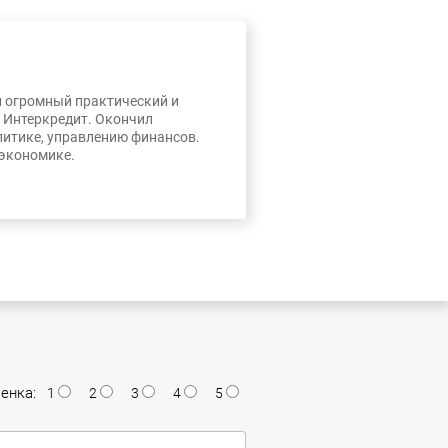
л огромный практический и
, Интеркредит. Окончил
литике, управлению финансов.
 экономике.
енка:
1
2
3
4
5