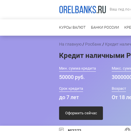
Ваш гид по
КУРСЫ ВАЛЮТ
БАНКИ РОССИИ
КР
На главную
/
Росбанк
/
Кредит нали
Кредит наличными Р
Мин. сумма кредита
Макс. сум
50000 руб.
3000000
Срок кредита
Возраст
до 7 лет
От 18 л
Оформить сейчас
№2272