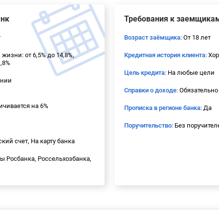
анк
Требования к заемщика
т
Возраст заёмщика:
От 18 лет
жизни: от 6,5% до 14,8%,
Кредитная история клиента:
Хор
1,8%
Цель кредита:
На любые цели
ении
Справки о доходе:
Обязательно
личивается на 6%
Прописка в регионе банка:
Да
Поручительство:
Без поручител
кий счет, На карту банка
 Росбанка, Россельхозбанка,