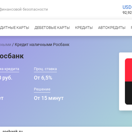
USD
 финансовой безопасности
92,92
ЕДИТНЫЕ КАРТЫ
ДЕБЕТОВЫЕ КАРТЫ
КРЕДИТЫ
АВТОКРЕДИТЫ
чными
/ Кредит наличными Росбанк
осбанк
ма кредита
Проц. ставка
 руб.
От 6,5%
Решение
ет
От 15 минут
rosbank.ru