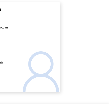
м
ошая
ей