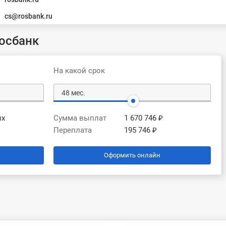
cs@rosbank.ru
осбанк
На какой срок
ых
Сумма выплат
1 670 746 ₽
Переплата
195 746 ₽
Оформить онлайн