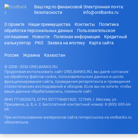
Ваш гид по финансовой
Электронная почта:
безопасности
info@orelbanks.ru
О проекте
Наши преимущества
Контакты
Политика
обработки персональных данных
Пользовательское
соглашение
Новости
Полезная информация
Кредитный
калькулятор
РКО
Заявка на ипотеку
Карта сайта
Россия
Украина
Казахстан
© 2008–2026 ORELBANKS.RU.
Продолжая использовать сайт ORELBANKS.RU, вы даете согласие
на обработку файлов cookie, пользовательских данных в целях
функционирования сайта, проведения ретаргетинга и проведения
статистических исследований и обзоров. Если вы не хотите, чтобы
ваши данные обрабатывались, покиньте сайт.
ИНН 7713620673, ОГРН 5077746801820. 127549, г. Москва, ул.
Пришвина, д. 8, к. 2. Бесплатный контактный номер: 8 (800) 600-64-
04.
При использовании материалов сайта гиперссылка на orelbanks.ru
обязательна.