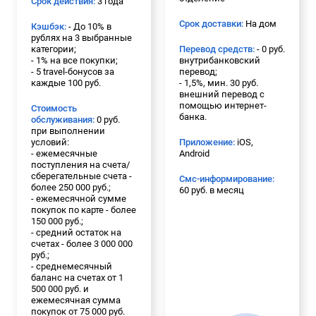
Срок действия:
3 года
Срок доставки:
На дом
Кэшбэк:
- До 10% в
рублях на 3 выбранные
категории;
Перевод средств:
- 0 руб.
- 1% на все покупки;
внутрибанковский
- 5 travel-бонусов за
перевод;
каждые 100 руб.
- 1,5%, мин. 30 руб.
внешний перевод с
помощью интернет-
Стоимость
банка.
обслуживания:
0 руб.
при выполнении
условий:
Приложение:
iOS,
- ежемесячные
Android
поступления на счета/
сберегательные счета -
Смс-информирование:
более 250 000 руб.;
60 руб. в месяц
- ежемесячной сумме
покупок по карте - более
150 000 руб.;
- средний остаток на
счетах - более 3 000 000
руб.;
- среднемесячный
баланс на счетах от 1
500 000 руб. и
ежемесячная сумма
покупок от 75 000 руб.