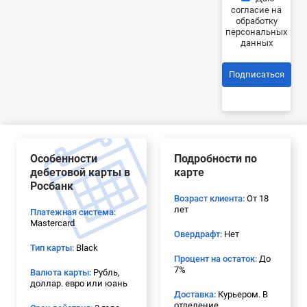
согласие на
обработку
персональных
данных
Подписаться
Особенности
Подробности по
дебетовой карты в
карте
Росбанк
Возраст клиента:
От 18
лет
Платежная система:
Mastercard
Овердрафт:
Нет
Тип карты:
Black
Процент на остаток:
До
7%
Валюта карты:
Рубль,
доллар. евро или юань
Доставка:
Курьером. В
отделение