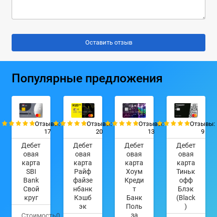
Популярные предложения
Отзывы:
Отзывы:
Отзывы:
Отзывы:
17
20
13
9
Дебет
Дебет
Дебет
Дебет
овая
овая
овая
овая
карта
карта
карта
карта
SBI
Райф
Хоум
Тиньк
Bank
файзе
Креди
офф
Свой
нбанк
т
Блэк
круг
Кэшб
Банк
(Black
эк
Поль
)
за
Стоимость
0