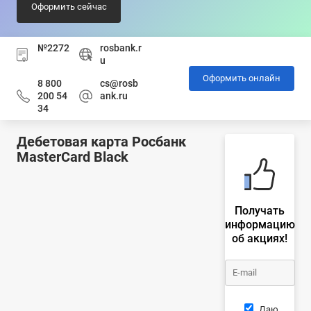
Оформить сейчас
№2272
rosbank.r
u
Оформить онлайн
8 800
cs@rosb
200 54
ank.ru
34
Дебетовая карта Росбанк
MasterCard Black
Получать
информацию
об акциях!
Даю