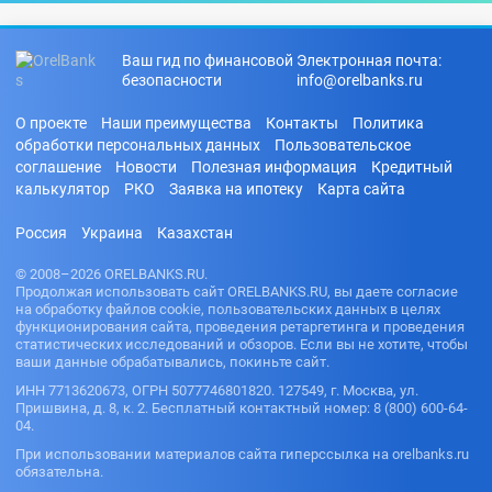
Ваш гид по финансовой
Электронная почта:
безопасности
info@orelbanks.ru
О проекте
Наши преимущества
Контакты
Политика
обработки персональных данных
Пользовательское
соглашение
Новости
Полезная информация
Кредитный
калькулятор
РКО
Заявка на ипотеку
Карта сайта
Россия
Украина
Казахстан
© 2008–2026 ORELBANKS.RU.
Продолжая использовать сайт ORELBANKS.RU, вы даете согласие
на обработку файлов cookie, пользовательских данных в целях
функционирования сайта, проведения ретаргетинга и проведения
статистических исследований и обзоров. Если вы не хотите, чтобы
ваши данные обрабатывались, покиньте сайт.
ИНН 7713620673, ОГРН 5077746801820. 127549, г. Москва, ул.
Пришвина, д. 8, к. 2. Бесплатный контактный номер: 8 (800) 600-64-
04.
При использовании материалов сайта гиперссылка на orelbanks.ru
обязательна.