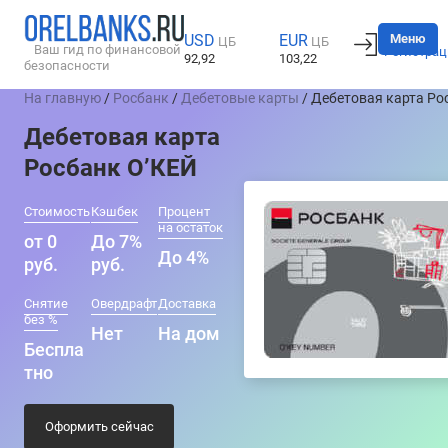
Вход
Меню
USD
EUR
ЦБ
ЦБ
Ваш гид по финансовой
Регистрац
92,92
103,22
безопасности
На главную
/
Росбанк
/
Дебетовые карты
/ Дебетовая карта Ро
Дебетовая карта
Росбанк О’КЕЙ
Стоимость
Кэшбек
Процент
на остаток
от 0
До 7%
До 4%
руб.
руб.
Снятие
Овердрафт
Доставка
без %
Нет
На дом
Беспла
тно
Оформить сейчас