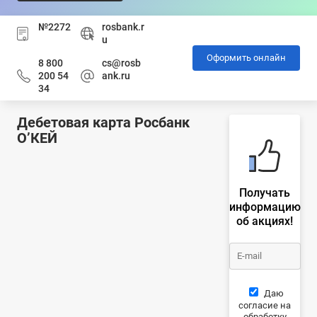
№2272
rosbank.r
u
Оформить онлайн
8 800
cs@rosb
200 54
ank.ru
34
Дебетовая карта Росбанк
О’КЕЙ
Получать
информацию
об акциях!
Даю
согласие на
обработку