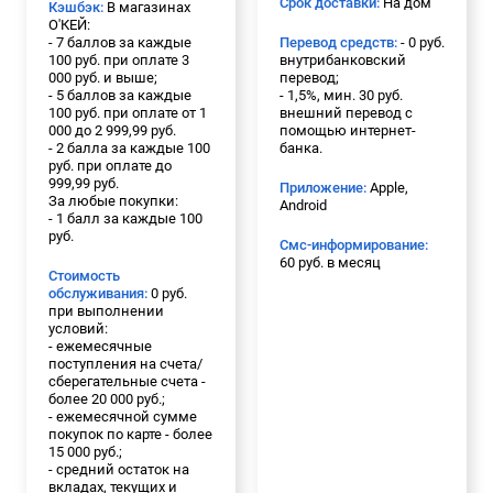
Срок доставки:
На дом
Кэшбэк:
В магазинах
О'КЕЙ:
- 7 баллов за каждые
Перевод средств:
- 0 руб.
100 руб. при оплате 3
внутрибанковский
000 руб. и выше;
перевод;
- 5 баллов за каждые
- 1,5%, мин. 30 руб.
100 руб. при оплате от 1
внешний перевод с
000 до 2 999,99 руб.
помощью интернет-
- 2 балла за каждые 100
банка.
руб. при оплате до
999,99 руб.
Приложение:
Apple,
За любые покупки:
Android
- 1 балл за каждые 100
руб.
Смс-информирование:
60 руб. в месяц
Стоимость
обслуживания:
0 руб.
при выполнении
условий:
- ежемесячные
поступления на счета/
сберегательные счета -
более 20 000 руб.;
- ежемесячной сумме
покупок по карте - более
15 000 руб.;
- средний остаток на
вкладах, текущих и