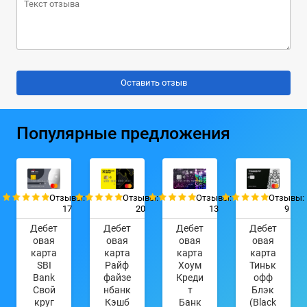
Популярные предложения
Отзывы:
Отзывы:
Отзывы:
Отзывы:
17
20
13
9
Дебет
Дебет
Дебет
Дебет
овая
овая
овая
овая
карта
карта
карта
карта
SBI
Райф
Хоум
Тиньк
Bank
файзе
Креди
офф
Свой
нбанк
т
Блэк
круг
Кэшб
Банк
(Black