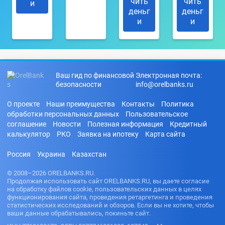
чить
чить
и
деньг
деньг
и
и
Ваш гид по финансовой
Электронная почта:
безопасности
info@orelbanks.ru
О проекте
Наши преимущества
Контакты
Политика
обработки персональных данных
Пользовательское
соглашение
Новости
Полезная информация
Кредитный
калькулятор
РКО
Заявка на ипотеку
Карта сайта
Россия
Украина
Казахстан
© 2008–2026 ORELBANKS.RU.
Продолжая использовать сайт ORELBANKS.RU, вы даете согласие
на обработку файлов cookie, пользовательских данных в целях
функционирования сайта, проведения ретаргетинга и проведения
статистических исследований и обзоров. Если вы не хотите, чтобы
ваши данные обрабатывались, покиньте сайт.