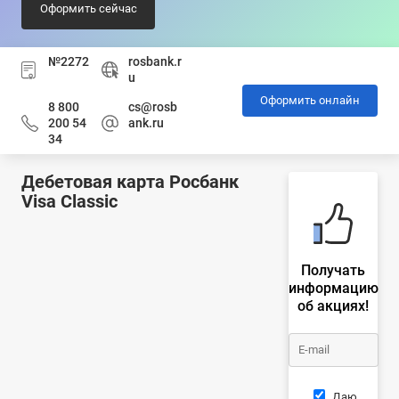
Оформить сейчас
№2272
rosbank.r
u
Оформить онлайн
8 800
cs@rosb
200 54
ank.ru
34
Дебетовая карта Росбанк
Visa Classic
Получать
информацию
об акциях!
Даю