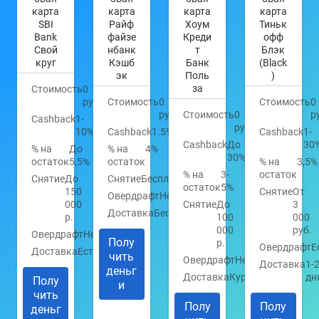
карта
карта
карта
карта
SBI
Райф
Хоум
Тиньк
Bank
файзе
Креди
офф
Свой
нбанк
т
Блэк
круг
Кэшб
Банк
(Black
эк
Поль
)
за
Стоимость
0
руб.
Стоимость
0
Стоимость
0
руб.
Стоимость
0
р
Cashback
1-
руб.
10%
Cashback
1.5%
Cashback
1-
Cashback
До
30
% на
До
% на
4%
30%
остаток
5,5%
остаток
% на
3,5%
% на
3-
остаток
Снятие
До
Снятие
Бесплатно
остаток
5%
150
Снятие
От
Овердрафт
Нет
000
Снятие
До
3
Доставка
Бесплатно
р.
100
000
000
руб.
Овердрафт
Нет
Полу
р.
Овердрафт
Е
Доставка
Есть
чить
Овердрафт
Нет
Доставка
1-
деньг
Доставка
Курьером
дн
Полу
и
чить
Полу
Полу
деньг