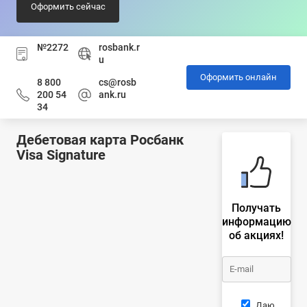
Оформить сейчас
№2272
rosbank.r
u
Оформить онлайн
8 800
cs@rosb
200 54
ank.ru
34
Дебетовая карта Росбанк
Visa Signature
Получать
информацию
об акциях!
Даю