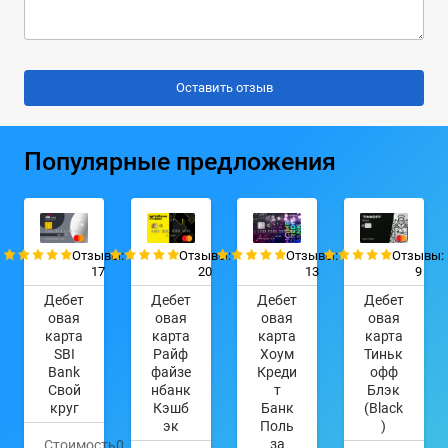
Популярные предложения
Отзывы:
Отзывы:
Отзывы:
Отзывы:
17
20
13
9
Дебет
Дебет
Дебет
Дебет
овая
овая
овая
овая
карта
карта
карта
карта
SBI
Райф
Хоум
Тиньк
Bank
файзе
Креди
офф
Свой
нбанк
т
Блэк
круг
Кэшб
Банк
(Black
эк
Поль
)
за
Стоимость
0