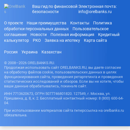
Ваш гид по финансовой
Электронная почта:
безопасности
info@orelbanks.ru
О проекте
Наши преимущества
Контакты
Политика
обработки персональных данных
Пользовательское
соглашение
Новости
Полезная информация
Кредитный
калькулятор
РКО
Заявка на ипотеку
Карта сайта
Россия
Украина
Казахстан
© 2008–2026 ORELBANKS.RU.
Продолжая использовать сайт ORELBANKS.RU, вы даете согласие
на обработку файлов cookie, пользовательских данных в целях
функционирования сайта, проведения ретаргетинга и проведения
статистических исследований и обзоров. Если вы не хотите, чтобы
ваши данные обрабатывались, покиньте сайт.
ИНН 7713620673, ОГРН 5077746801820. 127549, г. Москва, ул.
Пришвина, д. 8, к. 2. Бесплатный контактный номер: 8 (800) 600-64-
04.
При использовании материалов сайта гиперссылка на orelbanks.ru
обязательна.