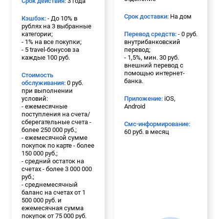
Срок действия:
3 года
Срок доставки:
На дом
Кэшбэк:
- До 10% в
рублях на 3 выбранные
категории;
Перевод средств:
- 0 руб.
- 1% на все покупки;
внутрибанковский
- 5 travel-бонусов за
перевод;
каждые 100 руб.
- 1,5%, мин. 30 руб.
внешний перевод с
помощью интернет-
Стоимость
банка.
обслуживания:
0 руб.
при выполнении
условий:
Приложение:
iOS,
- ежемесячные
Android
поступления на счета/
сберегательные счета -
Смс-информирование:
более 250 000 руб.;
60 руб. в месяц
- ежемесячной сумме
покупок по карте - более
150 000 руб.;
- средний остаток на
счетах - более 3 000 000
руб.;
- среднемесячный
баланс на счетах от 1
500 000 руб. и
ежемесячная сумма
покупок от 75 000 руб.