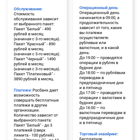
Операционный день:
Обслуживание:
Операционный день
Стоимость
начинается в 09:00, а
обслуживания зависит
продолжительность
от выбранного пакет:
зависит от того, какие
Пакет "Белый" - 490
вы платежи
рублей в месяц
осуществляете:
(начиная с 3-го месяца).
рублевые или
Пакет "Красный" - 890
валютные, и в какой
рублей в месяц
день:
(начиная с 3-го месяца).
До 19:00 — проводятся
Пакет "Черный" - 1490
операции в рублях в
рублей в месяц
будние дни.
(начиная с 3-го месяца).
До 18:00 — по рублёвым
Пакет "Платиновый" -
переводам в
3890 рублей в месяц.
предпраздничные дни
и в пятницу.
Платежи:
Росбанк дает
До 17:00 — проводятся
возможность
операции с валютами в
совершать бесплатные
будние дни.
платежи в другие
До 16:00 — по
организации.
валютным переводам в
Количество зависит от
предпраздничные дни
выбранного пакета:
и в пятницу.
Пакет "Белый" - до 3
платежей (сверх
Торговый эквайринг:
лимита - 100 рублей).
Бесплатное