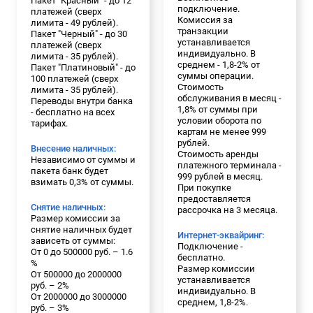
Пакет "Красный" - до 12
подключение.
платежей (сверх
Комиссия за
лимита - 49 рублей).
транзакции
Пакет "Черный" - до 30
устанавливается
платежей (сверх
индивидуально. В
лимита - 35 рублей).
среднем - 1,8-2% от
Пакет "Платиновый" - до
суммы операции.
100 платежей (сверх
Стоимость
лимита - 35 рублей).
обслуживания в месяц -
Переводы внутри банка
1,8% от суммы при
- бесплатно на всех
условии оборота по
тарифах.
картам не менее 999
рублей.
Внесение наличных:
Стоимость аренды
Независимо от суммы и
платежного терминала -
пакета банк будет
999 рублей в месяц.
взимать 0,3% от суммы.
При покупке
предоставляется
Снятие наличных:
рассрочка на 3 месяца.
Размер комиссии за
снятие наличных будет
Интернет-эквайринг:
зависеть от суммы:
Подключение -
От 0 до 500000 руб. – 1.6
бесплатно.
%
Размер комиссии
От 500000 до 2000000
устанавливается
руб. – 2%
индивидуально. В
От 2000000 до 3000000
среднем, 1,8-2%.
руб. – 3%