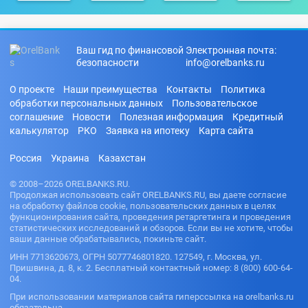
Ваш гид по финансовой
Электронная почта:
безопасности
info@orelbanks.ru
О проекте
Наши преимущества
Контакты
Политика
обработки персональных данных
Пользовательское
соглашение
Новости
Полезная информация
Кредитный
калькулятор
РКО
Заявка на ипотеку
Карта сайта
Россия
Украина
Казахстан
© 2008–2026 ORELBANKS.RU.
Продолжая использовать сайт ORELBANKS.RU, вы даете согласие
на обработку файлов cookie, пользовательских данных в целях
функционирования сайта, проведения ретаргетинга и проведения
статистических исследований и обзоров. Если вы не хотите, чтобы
ваши данные обрабатывались, покиньте сайт.
ИНН 7713620673, ОГРН 5077746801820. 127549, г. Москва, ул.
Пришвина, д. 8, к. 2. Бесплатный контактный номер: 8 (800) 600-64-
04.
При использовании материалов сайта гиперссылка на orelbanks.ru
обязательна.