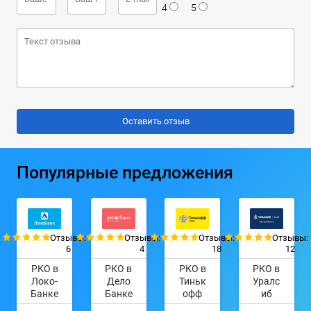
4
5
Популярные предложения
Отзывы:
Отзывы:
Отзывы:
Отзывы:
6
4
18
12
РКО в
РКО в
РКО в
РКО в
Локо-
Дело
Тиньк
Уралс
Банке
Банке
офф
иб