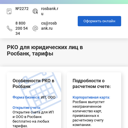
№2272
rosbank.r
u
Оформить онлайн
8 800
cs@rosb
200 54
ank.ru
34
РКО для юридических лиц в
Росбанк, тарифы
Особенности РКО в
Подробности о
Росбанк
расчетном счете:
Форма бизнеса:
ИП, ООО
Корпоративная карта:
Росбанк выпустит
неограниченное
Открытие счета:
количество карт,
Открытие счета для ИП
привязанных к
и ООО в Росбанк
расчетному счету
бесплатно на любых
компании.
тарифах.