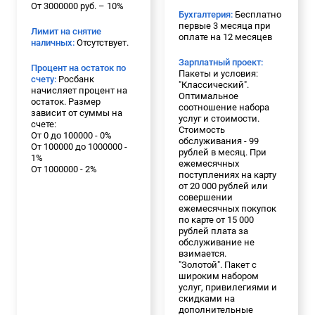
От 3000000 руб. – 10%
Бухгалтерия:
Бесплатно
первые 3 месяца при
Лимит на снятие
оплате на 12 месяцев
наличных:
Отсутствует.
Зарплатный проект:
Процент на остаток по
Пакеты и условия:
счету:
Росбанк
"Классический".
начисляет процент на
Оптимальное
остаток. Размер
соотношение набора
зависит от суммы на
услуг и стоимости.
счете:
Стоимость
От 0 до 100000 - 0%
обслуживания - 99
От 100000 до 1000000 -
рублей в месяц. При
1%
ежемесячных
От 1000000 - 2%
поступлениях на карту
от 20 000 рублей или
совершении
ежемесячных покупок
по карте от 15 000
рублей плата за
обслуживание не
взимается.
"Золотой". Пакет с
широким набором
услуг, привилегиями и
скидками на
дополнительные