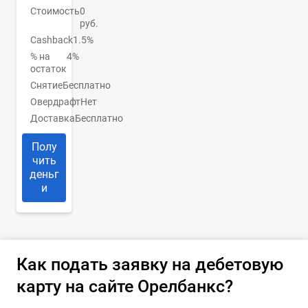
Стоимость
0
руб.
Cashback
1.5%
% на
4%
остаток
Снятие
Бесплатно
Овердрафт
Нет
Доставка
Бесплатно
Полу
чить
деньг
и
Как подать заявку на дебетовую
карту на сайте Орелбанкс?