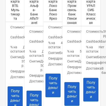
карта
карта
карта
карта
карта
ВТБ
Альф
Локо
Пром
УРАЛ
Муль
а-
Банк
связь
СИБ
тикар
Банк
Локо
банк
Класс
та
AlfaTr
Ярко
Пенси
ическ
avel
онная
ая
Стоимость
0
Стоимость
0
руб.
Стоимость
0
руб.
Стоимость
0
Стоимость
5
руб.
руб.
р
Cashback
До
Cashback
1,3%
15%
Cashback
До
Cashback
До
Cashback
Ба
% на
4,5%
9%
3%
% на
До
остаток
% на
Нет
остаток
4,5%
% на
До
% на
5%
остаток
Снятие
Бесплатно
остаток
5%
остаток
Снятие
До
Снятие
Бесп
Овердрафт
Нет
350000
Снятие
До
Снятие
Да
Овердрафт
Н
Доставка
3-5
р.
50000
Овердрафт
Нет
дней
Доставка
В
р.
Овердрафт
Нет
Доставка
1
ба
Овердрафт
Нет
Доставка
Банк/
день
Полу
курьер
Доставка
1-5
Полу
чить
дней
Полу
чить
деньг
Полу
чить
деньг
и
Полу
чить
деньг
и
чить
деньг
и
деньг
и