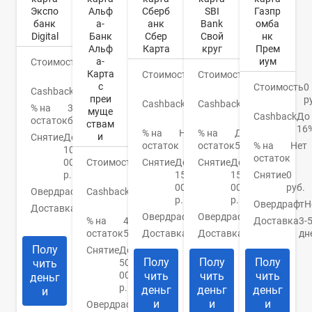
Экспо
Альф
SBI
Газпр
Сберб
банк
а-
Bank
омба
анк
Digital
Банк
Свой
нк
Сбер
Альф
круг
Прем
Карта
а-
иум
Стоимость
0
Карта
руб.
Стоимость
0
Стоимость
0
с
руб.
Стоимость
0
руб.
Cashback
Бонусы
преи
р
Cashback
1-
Cashback
До
% на
3%
муще
10%
Cashback
До
30%
остаток
бонусами
ствам
16
% на
До
% на
Нет
и
Снятие
До
остаток
5,5%
% на
Нет
остаток
100
остаток
000
Стоимость
0
Снятие
До
Снятие
До
р.
руб.
150
Снятие
0
150
000
руб.
000
Овердрафт
Нет
Cashback
1.5-
р.
р.
2%
Овердрафт
Н
Доставка
Банк/
Овердрафт
Нет
Овердрафт
Нет
курьер
% на
4-
Доставка
3-
остаток
5%
Доставка
Есть
дн
Доставка
Банк
Полу
Снятие
До
Полу
Полу
Полу
чить
50
000
чить
чить
чить
деньг
р.
деньг
деньг
деньг
и
и
и
и
Овердрафт
Нет