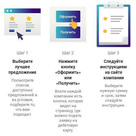
Шаг 1
Шаг 2
Шаг 3
Выберите
Нажмите
Следуйте
лучшее
кнопку
инструкциям
предложение
«Оформить»
на сайте
или
компании
Посмотрите
«Получить»
список
Выберите
доступных
нужную сумму
Возле каждой
предложений и
и срок, затем
компании есть
их условия,
следуйте
кнопка, которая
подберите то,
инструкции.
ведет на
что вам
страницу, где
подходит.
можно подать
заявку на
дебетовую
карту.