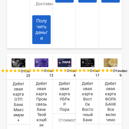
Доставка
Банк/
курьер
Полу
чить
деньг
и
Отзывы:
Отзывы:
Отзывы:
Отзывы:
Отзывы:
13
4
17
9
25
Дебет
Дебет
Дебет
Дебет
Дебет
овая
овая
овая
овая
овая
карта
карта
карта
карта
карта
Пром
УБРи
Вост
ФОРА
ОТП
связь
Р
Ок
БАНК
Банк
банк
Пора
Восто
Все
Макс
Твой
чный
вклю
имум
кэшб
Банк
чено
+
Стоимость
0
эк
руб.