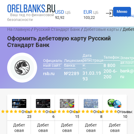
Вход
Меню
USD
EUR
ЦБ
ЦБ
Ваш гид по финансовой
Регистрац
92,92
103,22
безопасности
На главную
/
Русский Стандарт Банк
/
Дебетовые карты
/ Дебе
Оформить дебетовую карту Русский
Стандарт Банк
Дата
Телефон:
Электр
регистраци
Официаль
Лицензия
ая почт
и:
8 800
ный сайт:
банка:
bank@
200-6-
31.03.19
rsb.ru
№2289
ru
200
93
Отзывы:
Отзывы:
Отзывы:
Отзывы:
Отзывы:
23
6
15
8
10
Дебет
Дебет
Дебет
Дебет
Дебет
овая
овая
овая
овая
овая