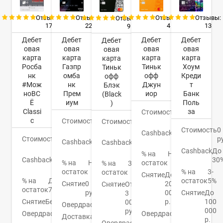
Отзывы:
Отзывы:
Отзывы:
Отзывы:
Отзывы:
17
22
4
13
9
Дебет
Дебет
Дебет
Дебет
Дебет
овая
овая
овая
овая
овая
карта
карта
карта
карта
карта
Росба
Газпр
Тиньк
Хоум
Тиньк
нк
омба
офф
Креди
офф
#Мож
нк
Джун
т
Блэк
ноВС
Прем
иор
Банк
(Black
Ё
иум
Поль
)
Classi
за
Стоимость
0
c
Стоимость
0
руб.
Стоимость
0
руб.
Стоимость
0
руб.
Cashback
1-
Стоимость
0
р
Cashback
До
30%
Cashback
1-
руб.
16%
Cashback
До
30%
% на
Нет
Cashback
До
30
% на
Нет
остаток
% на
3,5%
10%
остаток
% на
3-
остаток
Снятие
До
% на
До
остаток
5%
Снятие
0
20
Снятие
От
остаток
7%
руб.
000
Снятие
До
3
Снятие
Бесплатно
р.
100
000
Овердрафт
Нет
000
руб.
Овердрафт
Нет
Овердрафт
Нет
Доставка
3-5
р.
Овердрафт
Есть