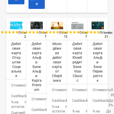
и
Отзывы:
Отзывы:
Отзывы:
Отзывы:
Отзывы:
2
7
7
21
15
Дебет
Дебет
Дебет
Дебет
Моло
овая
овая
овая
овая
дёжн
карта
карта
карта
карта
ая
Откр
Альф
ЮниК
Альф
дебет
ытие
а-
редит
а-
овая
Соци
Банк
Банк
Банк
карта
альна
Альф
Visa
Перек
от
я
а-
Classi
ресто
Сберб
Карта
c
к
анка
Premi
Стоимость
0
um
руб.
Стоимость
0
Стоимость
0
Стоимость
150
руб.
р
руб.
Cashback
Нет
Стоимость
0
Cashback
1-
Cashback
До
Cashback
СПАСИБО
% на
Нет
руб.
3%
3%
остаток
% на
Нет
Cashback
До
% на
Нет
% на
До
остаток
Снятие
0