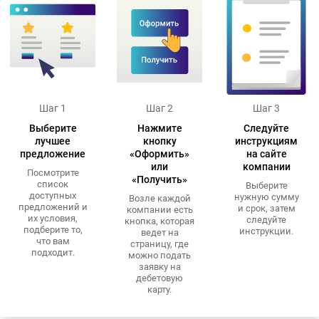
Шаг 1
Шаг 2
Шаг 3
Выберите
Нажмите
Следуйте
лучшее
кнопку
инструкциям
предложение
«Оформить»
на сайте
или
компании
Посмотрите
«Получить»
список
Выберите
доступных
нужную сумму
Возле каждой
предложений и
и срок, затем
компании есть
их условия,
следуйте
кнопка, которая
подберите то,
инструкции.
ведет на
что вам
страницу, где
подходит.
можно подать
заявку на
дебетовую
карту.