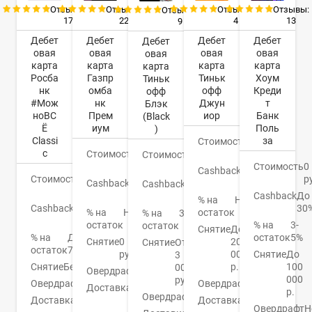
Отзывы:
Отзывы:
Отзывы:
Отзывы:
Отзывы:
17
22
4
13
9
Дебет
Дебет
Дебет
Дебет
Дебет
овая
овая
овая
овая
овая
карта
карта
карта
карта
карта
Росба
Газпр
Тиньк
Хоум
Тиньк
нк
омба
офф
Креди
офф
#Мож
нк
Джун
т
Блэк
ноВС
Прем
иор
Банк
(Black
Ё
иум
Поль
)
Classi
за
Стоимость
0
c
Стоимость
0
руб.
Стоимость
0
руб.
Стоимость
0
руб.
Cashback
1-
Стоимость
0
р
Cashback
До
30%
Cashback
1-
руб.
16%
Cashback
До
30%
% на
Нет
Cashback
До
30
% на
Нет
остаток
% на
3,5%
10%
остаток
% на
3-
остаток
Снятие
До
% на
До
остаток
5%
Снятие
0
20
Снятие
От
остаток
7%
руб.
000
Снятие
До
3
Снятие
Бесплатно
р.
100
000
Овердрафт
Нет
000
руб.
Овердрафт
Нет
Овердрафт
Нет
Доставка
3-5
р.
Овердрафт
Есть
Доставка
На
дней
Доставка
1-5
Овердрафт
Н