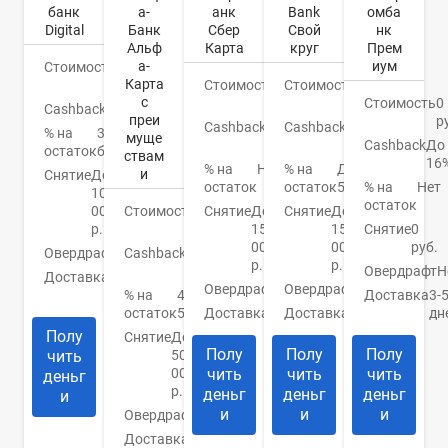
банк
а-
Bank
омба
анк
Digital
Банк
Свой
нк
Сбер
Альф
круг
Прем
Карта
а-
иум
Стоимость
0
Карта
руб.
Стоимость
0
Стоимость
0
с
руб.
Стоимость
0
руб.
Cashback
Бонусы
преи
р
Cashback
1-
Cashback
До
% на
3%
муще
10%
Cashback
До
30%
остаток
бонусами
ствам
16
% на
До
% на
Нет
и
Снятие
До
остаток
5,5%
% на
Нет
остаток
100
остаток
000
Стоимость
0
Снятие
До
Снятие
До
р.
руб.
150
Снятие
0
150
000
руб.
000
Овердрафт
Нет
Cashback
1.5-
р.
р.
2%
Овердрафт
Н
Доставка
Банк/
Овердрафт
Нет
Овердрафт
Нет
курьер
% на
4-
Доставка
3-
остаток
5%
Доставка
Есть
дн
Доставка
Банк
Полу
Снятие
До
Полу
Полу
Полу
чить
50
000
чить
чить
чить
деньг
р.
деньг
деньг
деньг
и
и
и
и
Овердрафт
Нет
Доставка
Банк/