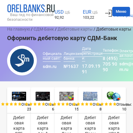
Вход
Меню
USD
EUR
ЦБ
ЦБ
Ваш гид по финансовой
Регистрац
92,92
103,22
безопасности
На главную
/
СДМ-Банк
/
Дебетовые карты
/ Дебетовые карты
Оформить дебетовую карту СДМ-Банк
Дата
Телефон:
Электр
регистраци
Официаль
Лицензия
ая почт
и:
8 (495)
ный сайт:
банка:
sdm@
705 90
17.09.19
sdm.ru
№1637
m.ru
90
91
Отзывы:
Отзывы:
Отзывы:
Отзывы:
Отзывы:
23
6
15
8
10
Дебет
Дебет
Дебет
Дебет
Дебет
овая
овая
овая
овая
овая
карта
карта
карта
карта
карта