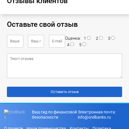
Отзывы клиентов
Оставьте свой отзыв
Оценка:
1
2
3
4
5
Ваш гид по финансовой
Электронная почта:
безопасности
info@orelbanks.ru
О проекте
Наши преимущества
Контакты
Политика