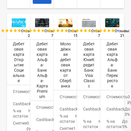
Отзывы:
Отзывы:
Отзывы:
Отзывы:
Отзывы:
2
7
7
21
15
Дебет
Дебет
Дебет
Дебет
Моло
овая
овая
овая
овая
дёжн
карта
карта
карта
карта
ая
Откр
Альф
ЮниК
Альф
дебет
ытие
а-
редит
а-
овая
Соци
Банк
Банк
Банк
карта
альна
Альф
Visa
Перек
от
я
а-
Classi
ресто
Сберб
Карта
c
к
анка
Premi
Стоимость
0
um
руб.
Стоимость
0
Стоимость
0
Стоимость
150
руб.
р
руб.
Cashback
Нет
Стоимость
0
Cashback
1-
Cashback
До
Cashback
СПАСИБО
% на
Нет
руб.
3%
3%
остаток
% на
Нет
Cashback
До
% на
Нет
% на
До
остаток
Снятие
0
3%
остаток
остаток
5%
руб.
Снятие
1