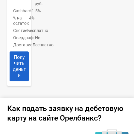
руб.
Cashback
1.5%
% на
4%
остаток
Снятие
Бесплатно
Овердрафт
Нет
Доставка
Бесплатно
Полу
чить
деньг
и
Как подать заявку на дебетовую
карту на сайте Орелбанкс?