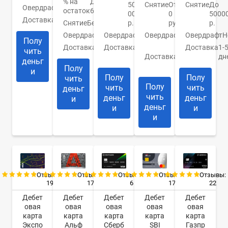
% на
До
Снятие
От
Снятие
До
500
Овердрафт
Нет
остаток
6%
0
5000
000
Доставка
Моментально
Снятие
Бесплатно
руб.
р.
р.
Овердрафт
Нет
Овердрафт
0
Овердрафт
Н
Овердрафт
Нет
Полу
руб.
Доставка
Курьером
Доставка
1-
Доставка
В
чить
Доставка
1-2
дн
отделение
деньг
дня
Полу
и
Полу
Полу
чить
Полу
чить
чить
деньг
чить
деньг
деньг
и
деньг
и
и
и
Отзывы:
Отзывы:
Отзывы:
Отзывы:
Отзывы:
19
17
17
22
6
Дебет
Дебет
Дебет
Дебет
Дебет
овая
овая
овая
овая
овая
карта
карта
карта
карта
карта
Экспо
Альф
SBI
Газпр
Сберб