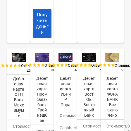
курьер
Полу
чить
деньг
и
Отзывы:
Отзывы:
Отзывы:
Отзывы:
Отзывы:
13
4
17
9
25
Дебет
Дебет
Дебет
Дебет
Дебет
овая
овая
овая
овая
овая
карта
карта
карта
карта
карта
Пром
УБРи
Вост
ФОРА
ОТП
связь
Р
Ок
БАНК
Банк
банк
Пора
Восто
Все
Макс
Твой
чный
вклю
имум
кэшб
Банк
чено
+
Стоимость
0
эк
руб.
Стоимость
0
Стоимость
0
Стоимость
0
Cashback
До