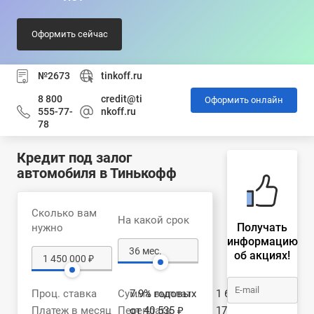
Оформить сейчас
№2673
tinkoff.ru
8 800
credit@ti
Оформить онлайн
555-77-
nkoff.ru
78
Кредит под залог
автомобиля в Тинькофф
Сколько вам
На какой срок
Получать
нужно
информацию
об акциях!
Проц. ставка
Сумма выплат
7.9% годовых
1 626 598 ₽
Платеж в месяц
Переплата
от 40 535 ₽
176 598 ₽