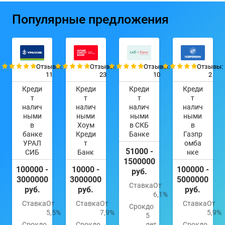
Популярные предложения
Отзывы:
Отзывы:
Отзывы:
Отзывы:
11
23
10
2
Креди
Креди
Креди
Креди
т
т
т
т
налич
налич
налич
налич
ными
ными
ными
ными
в
Хоум
в СКБ
в
банке
Креди
Банке
Газпр
УРАЛ
т
омба
51000 -
СИБ
Банк
нке
1500000
100000 -
10000 -
100000 -
руб.
3000000
3000000
5000000
Ставка
От
руб.
руб.
руб.
6,1%
Ставка
От
Ставка
От
Ставка
От
Срок
до
5,5%
7,9%
5,9%
5
Срок
до
Срок
до
лет
Срок
до