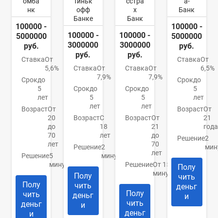
омба
Тиньк
сстра
а-
нк
офф
х
Банк
Банке
Банк
100000 -
100000 -
100000 -
100000 -
5000000
5000000
3000000
3000000
руб.
руб.
руб.
руб.
Ставка
От
Ставка
От
5,6%
Ставка
От
Ставка
От
6,5%
7,9%
7,9%
Срок
до
Срок
до
5
Срок
до
Срок
до
5
лет
5
5
лет
лет
лет
Возраст
От
Возраст
От
20
Возраст
С
Возраст
От
21
до
18
21
года
70
лет
до
Решение
2
лет
70
Решение
2
мин
лет
Решение
5
минуты
минут
Решение
От 15
Полу
минут
Полу
чить
Полу
чить
деньг
Полу
чить
деньг
и
чить
деньг
и
деньг
и