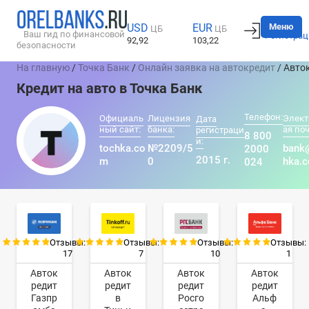
Вход
Меню
USD
EUR
ЦБ
ЦБ
Ваш гид по финансовой
Регистрац
92,92
103,22
безопасности
На главную
/
Точка Банк
/
Онлайн заявка на автокредит
/ Авто
Кредит на авто в Точка Банк
Телефон:
Официаль
Лицензия
Элект
Дата
ный сайт:
банка:
ая поч
регистраци
8 800
и:
tochka.co
№2209/5
bank
2000
2015 г.
m
0
hka.
024
Отзывы:
Отзывы:
Отзывы:
Отзывы:
17
7
10
1
Авток
Авток
Авток
Авток
редит
редит
редит
редит
Газпр
в
Росго
Альф