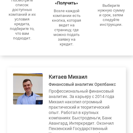
Посмотрите
«Получить»
список
Выберите
доступных
нужную сумму
Возле каждой
компаний и их
и срок, затем
компании есть
условия
следуйте
кнопка, которая
кредита,
инструкции.
ведет на
подберите то,
страницу, где
что вам
можно подать
подходит.
заявку на
кредит.
Китаев Михаил
Финансовый аналитик Орелбанкс
Профессиональный финансовый
аналитик. За карьеру с 2014 года
Михаил накопил огромный
практический и теоритический
опыт. Работал в крупных
компаниях: Быстроденьги, Банк
Авангард, Интеркредит. Окончил
Пензенский Государственный