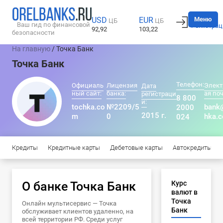
Вход
Меню
USD
EUR
ЦБ
ЦБ
Ваш гид по финансовой
Регистрац
92,92
103,22
безопасности
На главную
/ Точка Банк
Точка Банк
Телефон:
Официаль
Лицензия
Элект
Дата
ный сайт:
банка:
ая поч
регистраци
8 800
и:
tochka.co
№2209/5
bank
2000
2015 г.
m
0
hka.
024
Кредиты
Кредитные карты
Дебетовые карты
Автокредиты
О банке Точка Банк
Курс
валют в
Точка
Онлайн мультисервис — Точка
Банк
обслуживает клиентов удаленно, на
всей территории РФ. Среди услуг