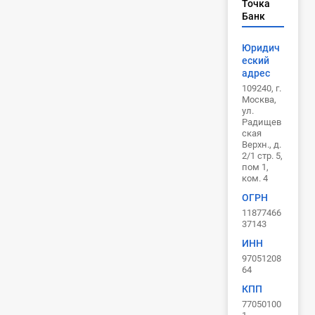
Точка
Банк
Юридич
еский
адрес
109240, г.
Москва,
ул.
Радищев
ская
Верхн., д.
2/1 стр. 5,
пом 1,
ком. 4
ОГРН
11877466
37143
ИНН
97051208
64
КПП
77050100