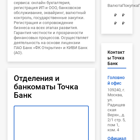
сервиса: онлайн бухгалтерия,
Валюта
Покупка
регистрация ИП и ООО, банковское
обслуживание, эквайринг, валютный
₽
₽
контроль, государственные закупки.
Регистрация и сопровождение
₽
₽
бизнеса на всех этапах развития.
Гарантия честности и прозрачности
финансовых процессов. Осуществляет
деятельность на основе лицензии
ПАО Банк «ФК Открытие» и КИВИ Банк
Контакт
(АО).
ы Точка
Банк
Отделения и
Головно
й офис
банкоматы Точка
109240, г.
Банк
Москва,
ул.
Радищев
ская
Верхн., д.
2/1 стр. 5,
пом 1,
ком. 4
Официал