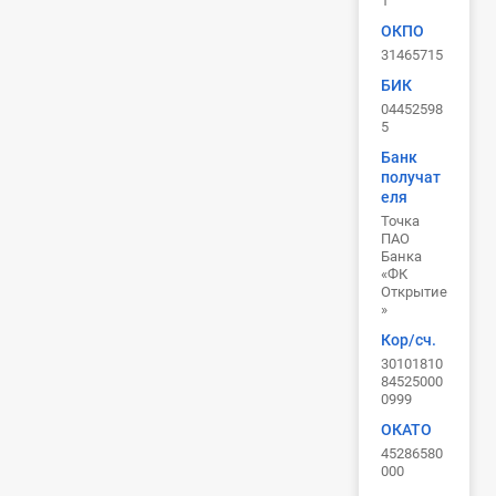
1
ОКПО
31465715
БИК
04452598
5
Банк
получат
еля
Точка
ПАО
Банка
«ФК
Открытие
»
Кор/сч.
30101810
84525000
0999
ОКАТО
45286580
000