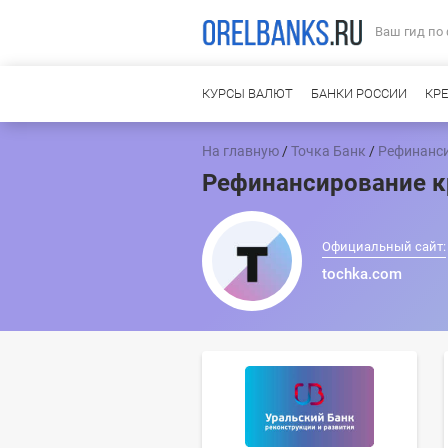
Ваш гид по
КУРСЫ ВАЛЮТ
БАНКИ РОССИИ
КР
На главную
/
Точка Банк
/
Рефинанс
Рефинансирование кр
Официальный сайт:
tochka.com