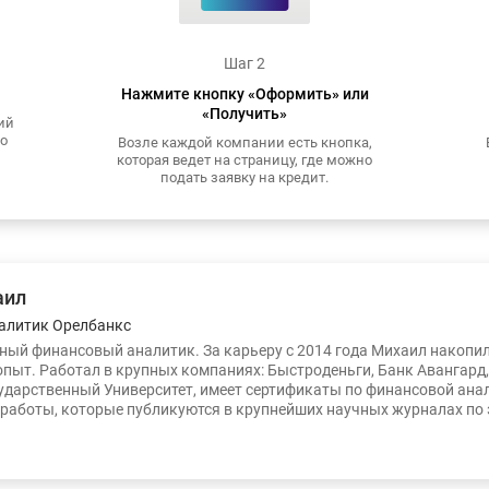
Шаг 2
Нажмите кнопку «Оформить» или
«Получить»
ий
то
Возле каждой компании есть кнопка,
которая ведет на страницу, где можно
подать заявку на кредит.
аил
алитик Орелбанкс
ый финансовый аналитик. За карьеру с 2014 года Михаил накопи
опыт. Работал в крупных компаниях: Быстроденьги, Банк Авангард
ударственный Университет, имеет сертификаты по финансовой ана
работы, которые публикуются в крупнейших научных журналах по