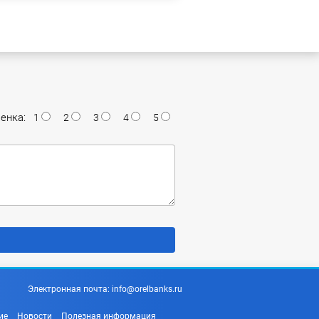
енка:
1
2
3
4
5
Электронная почта:
info@orelbanks.ru
ие
Новости
Полезная информация