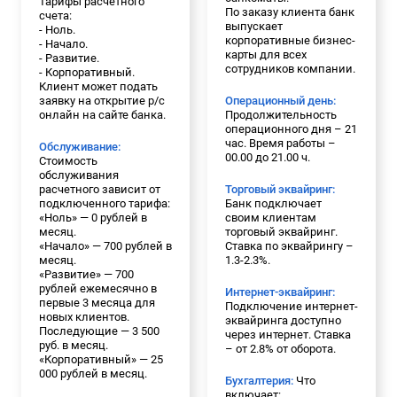
Тарифы расчетного
По заказу клиента банк
счета:
выпускает
- Ноль.
корпоративные бизнес-
- Начало.
карты для всех
- Развитие.
сотрудников компании.
- Корпоративный.
Клиент может подать
заявку на открытие р/с
Операционный день:
онлайн на сайте банка.
Продолжительность
операционного дня – 21
час. Время работы –
Обслуживание:
00.00 до 21.00 ч.
Стоимость
обслуживания
расчетного зависит от
Торговый эквайринг:
подключенного тарифа:
Банк подключает
«Ноль» — 0 рублей в
своим клиентам
месяц.
торговый эквайринг.
«Начало» — 700 рублей в
Ставка по эквайрингу –
месяц.
1.3-2.3%.
«Развитие» — 700
рублей ежемесячно в
Интернет-эквайринг:
первые 3 месяца для
Подключение интернет-
новых клиентов.
эквайринга доступно
Последующие — 3 500
через интернет. Ставка
руб. в месяц.
– от 2.8% от оборота.
«Корпоративный» — 25
000 рублей в месяц.
Бухгалтерия:
Что
включает: