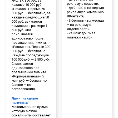
«Ноль»: 350 руб. за
рекламу в соцсетях;
каждые 10 000 руб.
- до 9 тыс. р. на первую
«Начало». Первые 50
рекламную кампанию
000 руб. — бесплатно, за
ВКонтакте;
каждые следующие 50
- 3 бесплатных месяца
000 руб. взимается
– на рекламу в
комиссия в размере 1
Яндекс.Карты.
500 руб. Она
- кэшбэк до 5% за
списывается
платежи картой
единоразово после
превышения лимита.
«Развитие». Первые 300
000 руб. — бесплатно.
Каждые последующие
100 000 руб. — 2 500 руб.
Списывается
единоразово при
превышении лимита.
«Корпоративный». 5
млн руб. — бесплатно.
Свыше — по
согласованию.
Лимит на снятие
наличных:
Максимальная сумма,
которую можно
обналичить, составляет