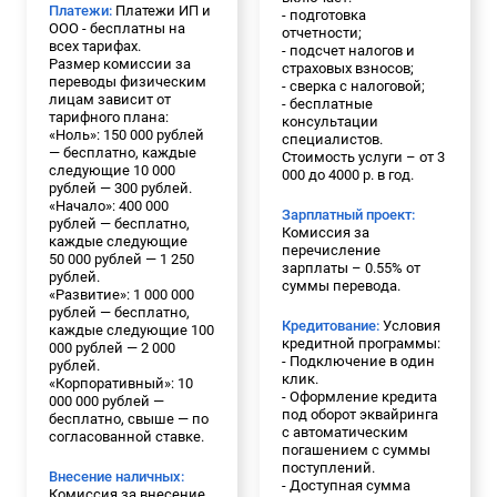
Платежи:
Платежи ИП и
- подготовка
ООО - бесплатны на
отчетности;
всех тарифах.
- подсчет налогов и
Размер комиссии за
страховых взносов;
переводы физическим
- сверка с налоговой;
лицам зависит от
- бесплатные
тарифного плана:
консультации
«Ноль»: 150 000 рублей
специалистов.
— бесплатно, каждые
Стоимость услуги – от 3
следующие 10 000
000 до 4000 р. в год.
рублей — 300 рублей.
«Начало»: 400 000
Зарплатный проект:
рублей — бесплатно,
Комиссия за
каждые следующие
перечисление
50 000 рублей — 1 250
зарплаты – 0.55% от
рублей.
суммы перевода.
«Развитие»: 1 000 000
рублей — бесплатно,
Кредитование:
Условия
каждые следующие 100
кредитной программы:
000 рублей — 2 000
- Подключение в один
рублей.
клик.
«Корпоративный»: 10
- Оформление кредита
000 000 рублей —
под оборот эквайринга
бесплатно, свыше — по
с автоматическим
согласованной ставке.
погашением с суммы
поступлений.
Внесение наличных:
- Доступная сумма
Комиссия за внесение