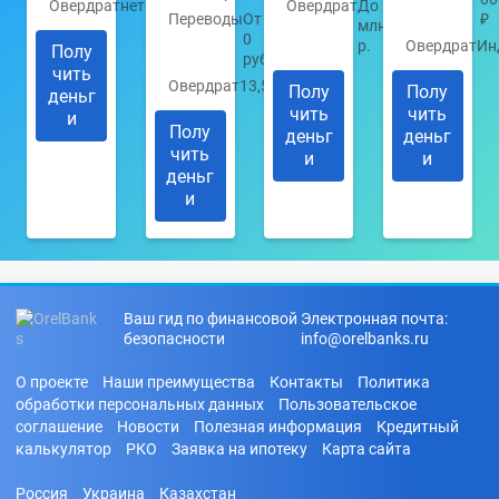
Овердрат
нет
Овердрат
До 1
Переводы
От
₽
млн.
0
р.
Овердрат
Ин
Полу
руб.
чить
Овердрат
13,5%
Полу
Полу
деньг
чить
чить
и
Полу
деньг
деньг
чить
и
и
деньг
и
Ваш гид по финансовой
Электронная почта:
безопасности
info@orelbanks.ru
О проекте
Наши преимущества
Контакты
Политика
обработки персональных данных
Пользовательское
соглашение
Новости
Полезная информация
Кредитный
калькулятор
РКО
Заявка на ипотеку
Карта сайта
Россия
Украина
Казахстан