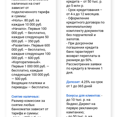
кредита – от 50 тыс. р.
наличных на счет
до 5 млн р.
зависит от
- Срок кредитования –
подключенного тарифа
от 4-х до 12 месяцев.
и суммы:
- Оформление
«Ноль». 80 руб. за
кредитного договора по
каждые 10 000 руб.
минимальному
«Начало». Первые 100
комплекту документов
000 руб. — бесплатно,
без поручителей и
каждые следующие 50
залогов.
000 руб. — 350 руб.
- При досрочном
«Развитие». Первые 600
погашении кредита
000 руб. — бесплатно,
банк гарантирует
каждые следующие 100
возврат переплаты в
000 руб. — 600 руб.
размере до 50%.
«Корпоративный».
Рассмотрение заявки
Первые 1 000 000 руб. —
по кредиту в течение 1
бесплатно, каждые
дня.
следующие 100 000 руб.
— 500 руб.
Депозит:
4.25% на срок
Входящие платежи и
от 1 до 365 дней
переводы — бесплатно.
Бонусы для клиентов:
-
Снятие наличных:
до 10 тыс. р. на
Размер комиссии за
Яндекс.Директ на
снятие любых
первую рекламную
банкоматах зависит от
кампанию;
тарифа и суммы:
- до 50 тыс. р. на