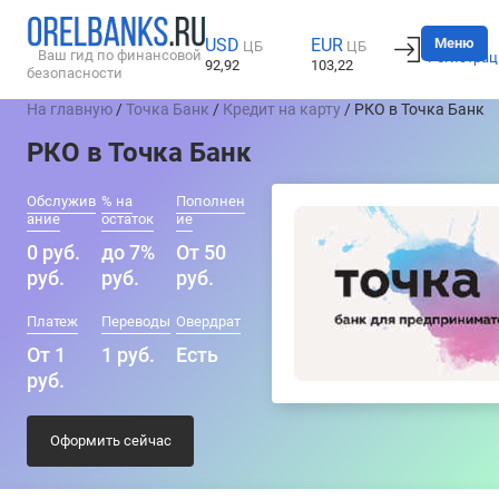
Вход
Меню
USD
EUR
ЦБ
ЦБ
Ваш гид по финансовой
Регистрац
92,92
103,22
безопасности
На главную
/
Точка Банк
/
Кредит на карту
/ РКО в Точка Банк
РКО в Точка Банк
Обслужив
% на
Пополнен
ание
остаток
ие
0 руб.
до 7%
От 50
руб.
руб.
руб.
Платеж
Переводы
Овердрат
От 1
1 руб.
Есть
руб.
Оформить сейчас