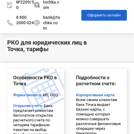
№2209/5
tochka.c
0
om
Оформить онлайн
8 800
bank@to
2000 024
chka.co
m
РКО для юридических лиц в
Точка, тарифы
Особенности РКО в
Подробности о
Точка
расчетном счете:
Форма бизнеса:
ИП, ООО
Корпоративная карта:
Всем своим клиентам
банк Точка выдает
Открытие счета:
Банк
бизнес-карты, с
предлагает клиентам
помощью которых
бесплатное открытие
можно совершать
расчетного счета по
различные финансовые
четырем тарифным
операции через
пакетам на выбор.
банкоматы.