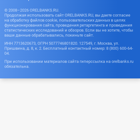
© 2008–2026 ORELBANKS.RU.
Продолжая использовать сайт ORELBANKS.RU, вы даете согласие
на обработку файлов cookie, пользовательских данных в целях
функционирования сайта, проведения ретаргетинга и проведения
статистических исследований и обзоров. Если вы не хотите, чтобы
ваши данные обрабатывались, покиньте сайт.
ИНН 7713620673, ОГРН 5077746801820. 127549, г. Москва, ул.
Пришвина, д. 8, к. 2. Бесплатный контактный номер: 8 (800) 600-64-
04.
При использовании материалов сайта гиперссылка на orelbanks.ru
обязательна.