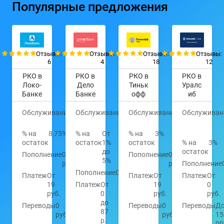
Популярные предложения
Отзывы:
Отзывы:
Отзывы:
Отзывы:
6
4
18
12
РКО в
РКО в
РКО в
РКО в
Локо-
Дело
Тиньк
Уралс
Банке
Банке
офф
иб
Обслуживание
0
Обслуживание
0
Обслуживание
490
Обслуживан
руб.
руб.
руб.
% на
8,75%
% на
От
% на
3%
остаток
остаток
1%
остаток
% на
3%
до
остаток
Пополнение
0
Пополнение
0
5%
руб.
руб.
Пополнение
Пополнение
0,1%-0,3%
Платеж
От
Платеж
От
Платеж
От
19
Платеж
От
19
0
руб.
0
руб.
руб.
до
Переводы
0
Переводы
0
Переводы
Д
87
руб.
руб.
1
р.
0