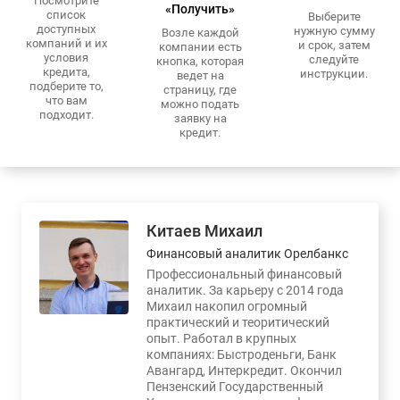
Посмотрите
«Получить»
список
Выберите
доступных
нужную сумму
Возле каждой
компаний и их
и срок, затем
компании есть
условия
следуйте
кнопка, которая
кредита,
инструкции.
ведет на
подберите то,
страницу, где
что вам
можно подать
подходит.
заявку на
кредит.
Китаев Михаил
Финансовый аналитик Орелбанкс
Профессиональный финансовый
аналитик. За карьеру с 2014 года
Михаил накопил огромный
практический и теоритический
опыт. Работал в крупных
компаниях: Быстроденьги, Банк
Авангард, Интеркредит. Окончил
Пензенский Государственный