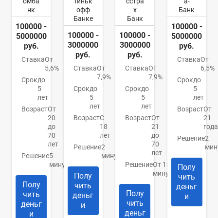
омба
Тиньк
сстра
а-
нк
офф
х
Банк
Банке
Банк
100000 -
100000 -
100000 -
100000 -
5000000
5000000
3000000
3000000
руб.
руб.
руб.
руб.
Ставка
От
Ставка
От
5,6%
Ставка
От
Ставка
От
6,5%
7,9%
7,9%
Срок
до
Срок
до
5
Срок
до
Срок
до
5
лет
5
5
лет
лет
лет
Возраст
От
Возраст
От
20
Возраст
С
Возраст
От
21
до
18
21
года
70
лет
до
Решение
2
лет
70
Решение
2
мин
лет
Решение
5
минуты
минут
Решение
От 15
Полу
минут
Полу
чить
Полу
чить
деньг
Полу
чить
деньг
и
чить
деньг
и
деньг
и