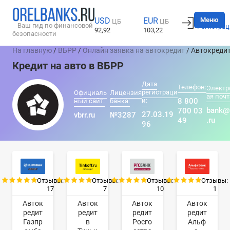
Вход
Меню
USD
EUR
ЦБ
ЦБ
Ваш гид по финансовой
Регистрац
92,92
103,22
безопасности
На главную
/
ВБРР
/
Онлайн заявка на автокредит
/ Автокреди
Кредит на авто в ВБРР
Дата
Телефон:
Электр
регистраци
Официаль
Лицензия
ая почт
и:
8 800
ный сайт:
банка:
bank@
700 03
27.03.19
vbrr.ru
№3287
.ru
49
96
Отзывы:
Отзывы:
Отзывы:
Отзывы:
17
7
10
1
Авток
Авток
Авток
Авток
редит
редит
редит
редит
Газпр
в
Росго
Альф