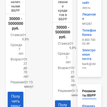
налич
овани
сайт
ными
е
vbrr.ru
ВБРР
креди
Лицензи
тов в
30000 -
я
ВБРР
5000000
№3287
30000 -
руб.
Телефон
5000000
банка
Ставка
От
руб.
9,8%
8 800 700
Ставка
От
03 49
Срок
до
9,8%
7
Электро
лет
Срок
до
нная
7
почта
Возраст
От
лет
21
bank@vbr
r.ru
до
Возраст
От
70
21
лет
до
70
Решение
От 15
лет
минут
Решение
От 15
Реквизи
минут
ты ВБРР
Полу
чить
Полу
деньг
Юридич