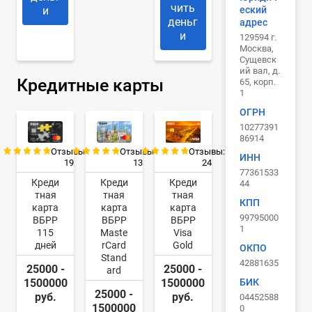
чить
еский
и
деньг
адрес
и
129594 г.
Москва,
Сущевск
ий вал, д.
Кредитные карты
65, корп.
1
ОГРН
10277391
86914
Отзывы:
Отзывы:
Отзывы:
ИНН
19
13
24
77361533
Креди
Креди
Креди
44
тная
тная
тная
КПП
карта
карта
карта
99795000
ВБРР
ВБРР
ВБРР
1
115
Maste
Visa
дней
rCard
Gold
ОКПО
Stand
42881635
25000 -
25000 -
ard
БИК
1500000
1500000
25000 -
руб.
руб.
04452588
1500000
0