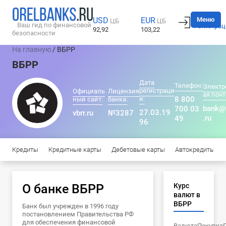
Вход
Меню
USD
EUR
ЦБ
ЦБ
Ваш гид по финансовой
Регистрац
92,92
103,22
безопасности
На главную
/ ВБРР
ВБРР
Дата
Телефон:
Электр
регистраци
Официаль
Лицензия
ая почт
и:
8 800
ный сайт:
банка:
bank@
700 03
27.03.19
vbrr.ru
№3287
.ru
49
96
Кредиты
Кредитные карты
Дебетовые карты
Автокредиты
О банке ВБРР
Курс
валют в
ВБРР
Банк был учрежден в 1996 году
постановлением Правительства РФ
для обеспечения финансовой
Валюта
Покупка