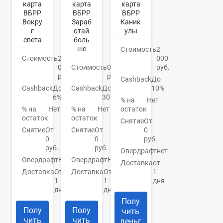
карта
карта
карта
ВБРР
ВБРР
ВБРР
Вокру
Зараб
Каник
г
отай
улы
света
боль
ше
Стоимость
2
Стоимость
2
000
000
Стоимость
0
руб.
руб.
руб.
Cashback
До
Cashback
До
Cashback
До
10%
6%
30%
% на
Нет
% на
Нет
% на
Нет
остаток
остаток
остаток
Снятие
От
Снятие
От
Снятие
От
0
0
0
руб.
руб.
руб.
Овердрафт
нет
Овердрафт
Нет
Овердрафт
Нет
Доставка
от
Доставка
От
Доставка
От
1
1
1
дня
дня
дня
Полу
Полу
Полу
чить
чить
чить
деньг