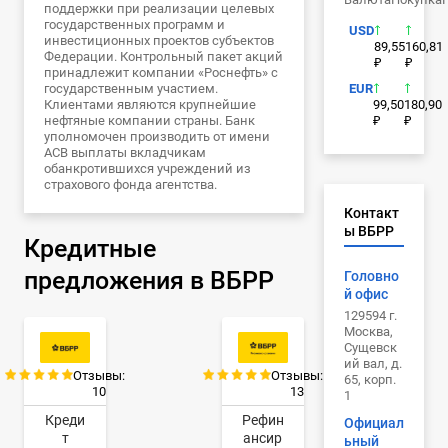
поддержки при реализации целевых
государственных программ и
USD
инвестиционных проектов субъектов
89,55
160,81
Федерации. Контрольный пакет акций
₽
₽
принадлежит компании «Роснефть» с
государственным участием.
EUR
Клиентами являются крупнейшие
99,50
180,90
нефтяные компании страны. Банк
₽
₽
уполномочен производить от имени
АСВ выплаты вкладчикам
обанкротившихся учреждений из
страхового фонда агентства.
Контакт
ы ВБРР
Кредитные
предложения в ВБРР
Головно
й офис
129594 г.
Москва,
Сущевск
ий вал, д.
Отзывы:
Отзывы:
65, корп.
10
13
1
Креди
Рефин
Официал
т
ансир
ьный