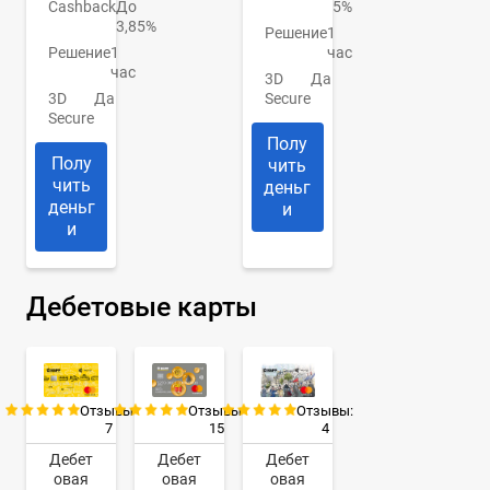
Cashback
До
5%
3,85%
Решение
1
Решение
1
час
час
3D
Да
3D
Да
Secure
Secure
Полу
Полу
чить
чить
деньг
деньг
и
и
Дебетовые карты
Отзывы:
Отзывы:
Отзывы:
7
15
4
Дебет
Дебет
Дебет
овая
овая
овая