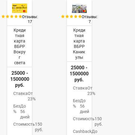
Отзывы:
Отзывы:
17
7
Креди
Креди
тная
тная
карта
карта
ВБРР
ВБРР
Вокру
Каник
г
улы
света
25000 -
25000 -
1500000
1500000
руб.
руб.
Ставка
От
Ставка
От
23%
23%
Без
До
Без
До
%
56
%
56
дней
дней
Стоимость
150
Стоимость
150
руб.
руб.
Cashback
До