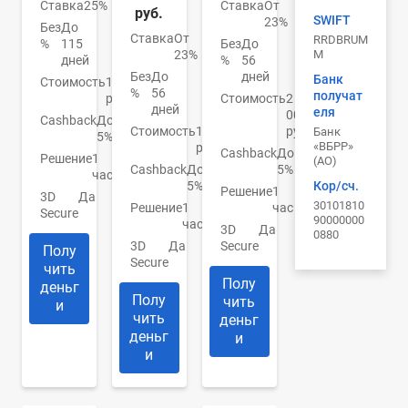
Ставка
25%
Ставка
От
руб.
SWIFT
23%
Без
До
Ставка
От
RRDBRUM
%
115
Без
До
M
23%
дней
%
56
Без
До
дней
Банк
Стоимость
150
%
56
получат
руб.
Стоимость
2
дней
еля
000
Cashback
До
Стоимость
150
руб.
Банк
5%
«ВБРР»
руб.
Cashback
До
Решение
1
(АО)
Cashback
До
5%
час
Кор/сч.
5%
Решение
1
3D
Да
30101810
Решение
1
час
Secure
90000000
час
3D
Да
0880
3D
Да
Secure
Полу
Secure
чить
Полу
деньг
Полу
чить
и
чить
деньг
деньг
и
и