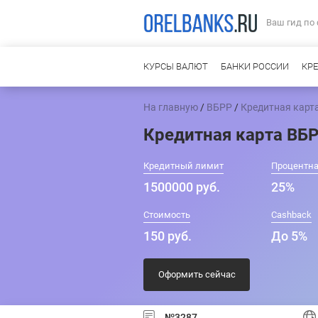
Ваш гид по
КУРСЫ ВАЛЮТ
БАНКИ РОССИИ
КР
На главную
/
ВБРР
/
Кредитная карта
Кредитная карта ВБР
Кредитный лимит
Процентна
1500000 руб.
25%
Стоимость
Cashback
150 руб.
До 5%
Оформить сейчас
№3287