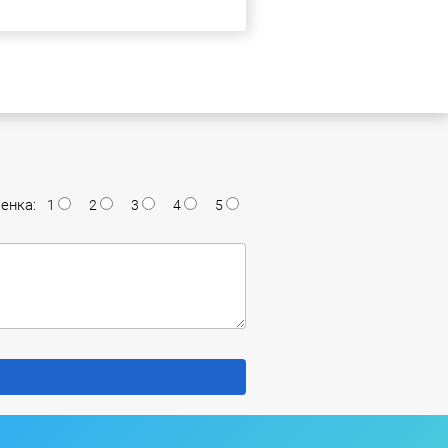
енка:
1
2
3
4
5