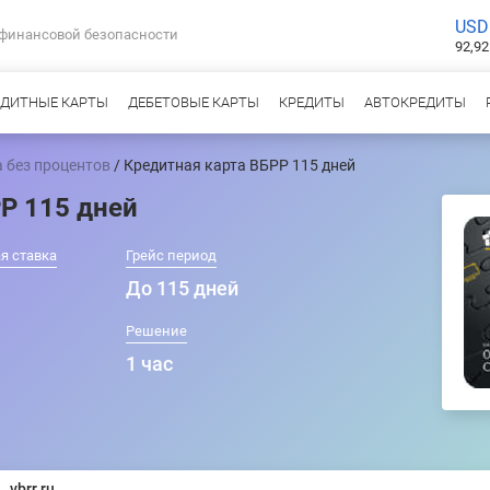
USD
 финансовой безопасности
92,92
ЕДИТНЫЕ КАРТЫ
ДЕБЕТОВЫЕ КАРТЫ
КРЕДИТЫ
АВТОКРЕДИТЫ
 без процентов
/ Кредитная карта ВБРР 115 дней
Р 115 дней
я ставка
Грейс период
До 115 дней
Решение
1 час
vbrr.ru