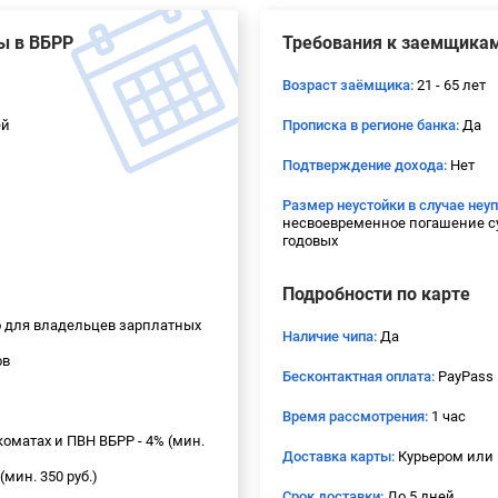
ы в ВБРР
Требования к заемщика
Возраст заёмщика:
21 - 65 лет
ей
Прописка в регионе банка:
Да
Подтверждение дохода:
Нет
Размер неустойки в случае неу
несвоевременное погашение с
годовых
Подробности по карте
 для владельцев зарплатных
Наличие чипа:
Да
ов
Бесконтактная оплата:
PayPass
Время рассмотрения:
1 час
оматах и ПВН ВБРР - 4% (мин.
Доставка карты:
Курьером или 
(мин. 350 руб.)
Срок доставки:
До 5 дней