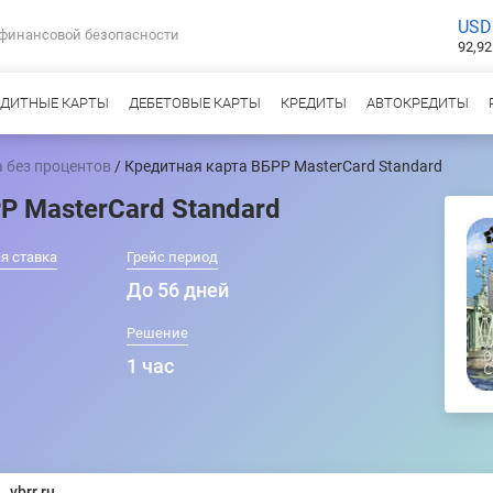
USD
 финансовой безопасности
92,92
ЕДИТНЫЕ КАРТЫ
ДЕБЕТОВЫЕ КАРТЫ
КРЕДИТЫ
АВТОКРЕДИТЫ
 без процентов
/ Кредитная карта ВБРР MasterCard Standard
Р MasterCard Standard
я ставка
Грейс период
До 56 дней
Решение
1 час
vbrr.ru