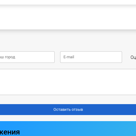
Оц
жения