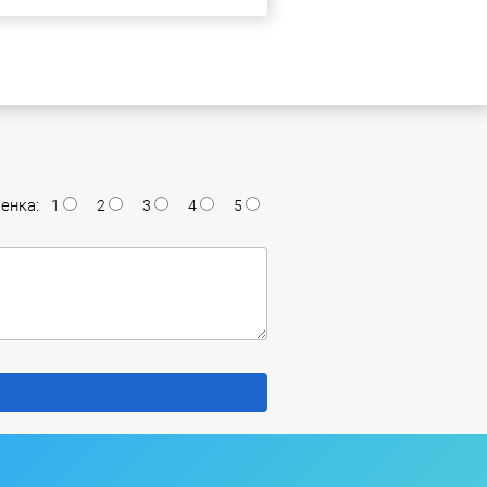
енка:
1
2
3
4
5