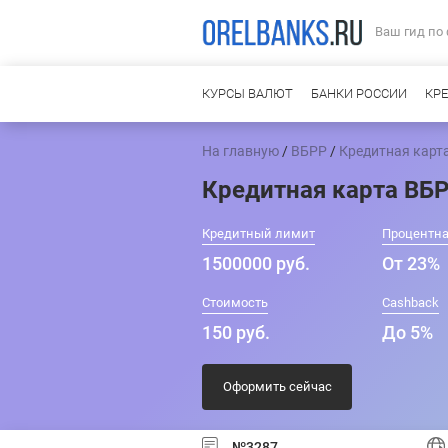
Ваш гид по
КУРСЫ ВАЛЮТ
БАНКИ РОССИИ
КР
На главную
/
ВБРР
/
Кредитная карта
Кредитная карта ВБР
Кредитный лимит
Процентна
1500000 руб.
От 23%
Стоимость
Cashback
150 руб.
До 5%
Оформить сейчас
№3287