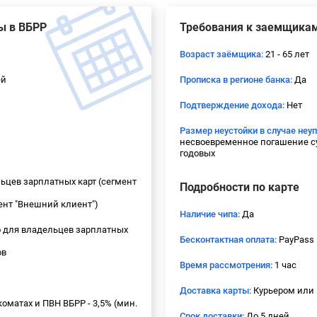
ы в ВБРР
Требования к заемщика
Возраст заёмщика:
21 - 65 лет
ей
Прописка в регионе банка:
Да
Подтверждение дохода:
Нет
Размер неустойки в случае неу
несвоевременное погашение с
годовых
ьцев зарплатных карт (сегмент
Подробности по карте
ент "Внешний клиент")
Наличие чипа:
Да
 для владельцев зарплатных
Бесконтактная оплата:
PayPass
ов
Время рассмотрения:
1 час
Доставка карты:
Курьером или 
оматах и ПВН ВБРР - 3,5% (мин.
Срок доставки:
До 5 дней