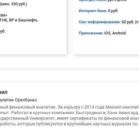
(мин. 350 руб.)
Интернет-банк:
0 руб.
ква»
 ТНК, BP и Башнефть
Смс-информирование:
60 руб. (
уб.
Приложение:
iOS, Android
аил
алитик Орелбанкс
ый финансовый аналитик. За карьеру с 2014 года Михаил накопи
опыт. Работал в крупных компаниях: Быстроденьги, Банк Авангард
ударственный Университет, имеет сертификаты по финансовой ана
работы, которые публикуются в крупнейших научных журналах по