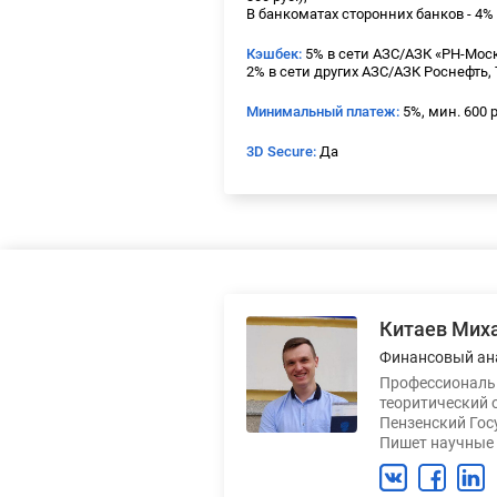
В банкоматах сторонних банков - 4% 
Кэшбек:
5% в сети АЗС/АЗК «РН-Мос
2% в сети других АЗС/АЗК Роснефть,
Минимальный платеж:
5%, мин. 600 р
3D Secure:
Да
Китаев Мих
Финансовый ан
Профессиональн
теоритический 
Пензенский Гос
Пишет научные 