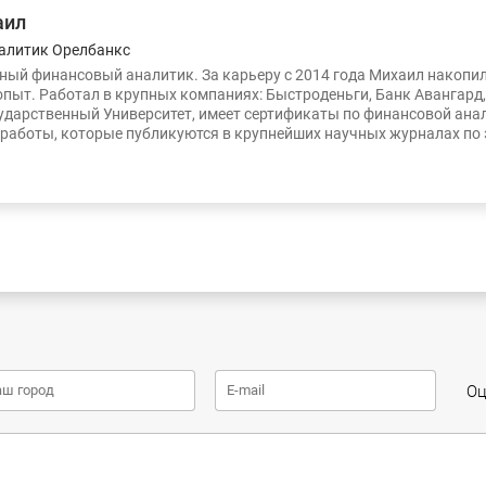
аил
алитик Орелбанкс
ый финансовый аналитик. За карьеру с 2014 года Михаил накопи
опыт. Работал в крупных компаниях: Быстроденьги, Банк Авангард
ударственный Университет, имеет сертификаты по финансовой ана
работы, которые публикуются в крупнейших научных журналах по
Оц