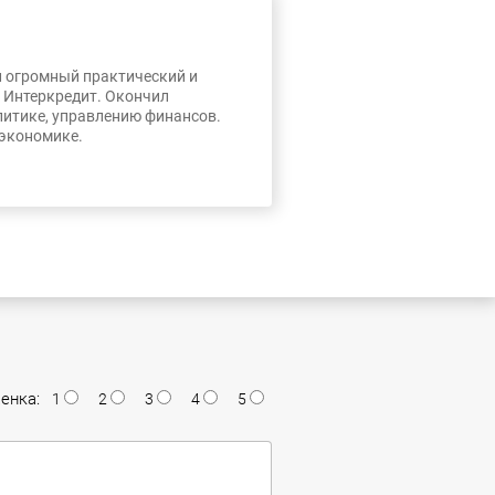
л огромный практический и
, Интеркредит. Окончил
литике, управлению финансов.
 экономике.
енка:
1
2
3
4
5