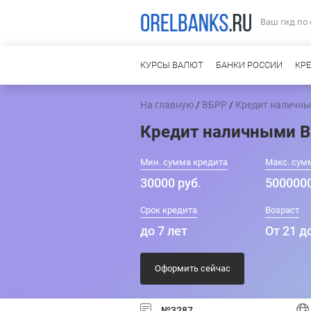
Ваш гид по
КУРСЫ ВАЛЮТ
БАНКИ РОССИИ
КР
На главную
/
ВБРР
/
Кредит наличн
Кредит наличными 
Мин. сумма кредита
Макс. сум
30000 руб.
5000000
Срок кредита
Возраст
до 7 лет
От 21 д
Оформить сейчас
№3287