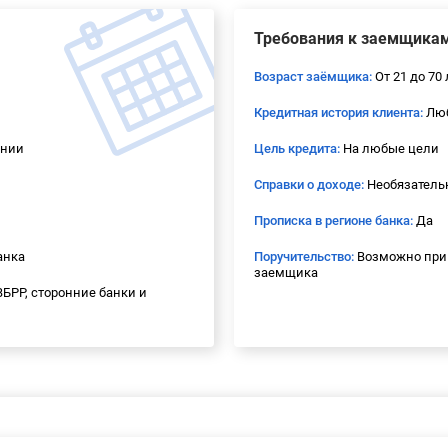
Требования к заемщика
Возраст заёмщика:
От 21 до 70 
Кредитная история клиента:
Лю
ении
Цель кредита:
На любые цели
Справки о доходе:
Необязательн
Прописка в регионе банка:
Да
анка
Поручительство:
Возможно при
заемщика
БРР, сторонние банки и