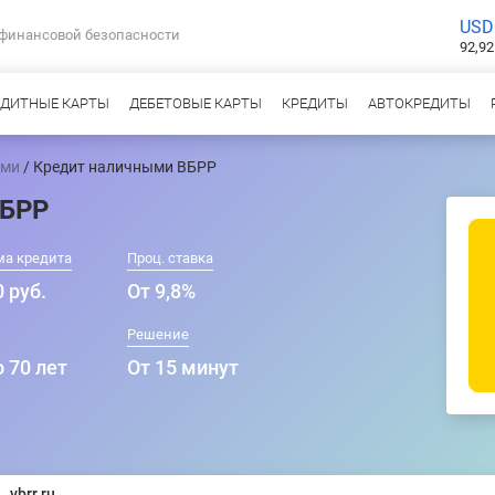
USD
 финансовой безопасности
92,92
ЕДИТНЫЕ КАРТЫ
ДЕБЕТОВЫЕ КАРТЫ
КРЕДИТЫ
АВТОКРЕДИТЫ
ыми
/ Кредит наличными ВБРР
ВБРР
ма кредита
Проц. ставка
 руб.
От 9,8%
Решение
о 70 лет
От 15 минут
vbrr.ru