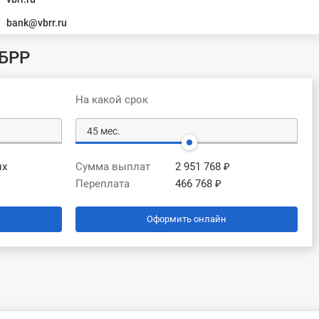
bank@vbrr.ru
ВБРР
На какой срок
ых
Сумма выплат
2 951 768 ₽
Переплата
466 768 ₽
Оформить онлайн