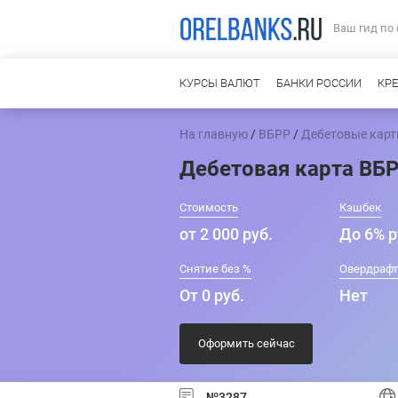
Ваш гид по
КУРСЫ ВАЛЮТ
БАНКИ РОССИИ
КР
На главную
/
ВБРР
/
Дебетовые кар
Дебетовая карта ВБР
Стоимость
Кэшбек
от 2 000 руб.
До 6% р
Снятие без %
Овердраф
От 0 руб.
Нет
Оформить сейчас
№3287