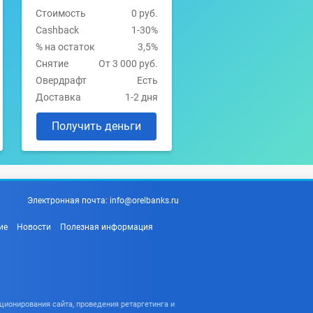
Стоимость
0 руб.
Cashback
1-30%
% на остаток
3,5%
Снятие
От 3 000 руб.
Овердрафт
Есть
Доставка
1-2 дня
Получить деньги
Электронная почта:
info@orelbanks.ru
ие
Новости
Полезная информация
ционирования сайта, проведения ретаргетинга и