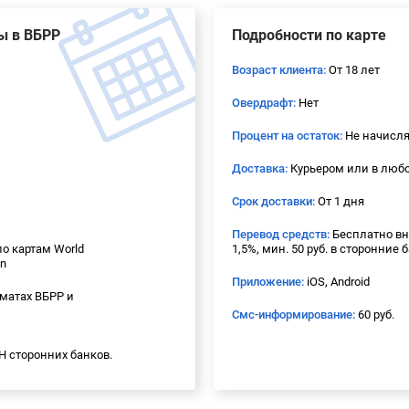
ы в ВБРР
Подробности по карте
Возраст клиента:
От 18 лет
Овердрафт:
Нет
Процент на остаток:
Не начисля
Доставка:
Курьером или в любо
Срок доставки:
От 1 дня
Перевод средств:
Бесплатно вн
по картам World
1,5%, мин. 50 руб. в сторонние 
on
Приложение:
iOS, Android
матах ВБРР и
Смс-информирование:
60 руб.
ВН сторонних банков.