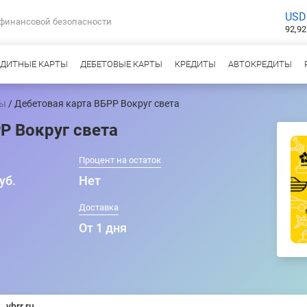
USD
 финансовой безопасности
92,92
ЕДИТНЫЕ КАРТЫ
ДЕБЕТОВЫЕ КАРТЫ
КРЕДИТЫ
АВТОКРЕДИТЫ
ты
/ Дебетовая карта ВБРР Вокруг света
Р Вокруг света
Процент на остаток
уб.
Нет
т
Доставка
От 1 дня
vbrr.ru