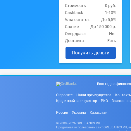
Стоимость
0 руб.
Cashback
1-10%
% на остаток
До 5,5%
Снятие
До 150 000 р.
Овердрафт
Нет
Доставка
Есть
Получить деньги
Ваш гид по финансо
О проекте
Наши преимущества
Контакт
Кредитный калькулятор
РКО
Заявка на 
Россия
Украина
Казахстан
© 2008–2026 ORELBANKS.RU.
Продолжая использовать сайт ORELBANKS.RU, вы 