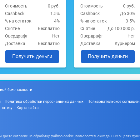
Стоимость
0 руб.
Стоимость
0 руб.
Cashback
1.5%
Cashback
До 30%
% на остаток
4%
% на остаток
3-5%
Снятие
Бесплатно
Снятие
До 100 000 р.
Овердрафт
Нет
Овердрафт
Нет
Доставка
Бесплатно
Доставка
Курьером
Получить деньги
Получить деньги
вой безопасности
ы
Политика обработки персональных данных
Пользовательское соглашен
ипотеку
Карта сайта
даете согласие на обработку файлов cookie, пользовательских данных в целях функ