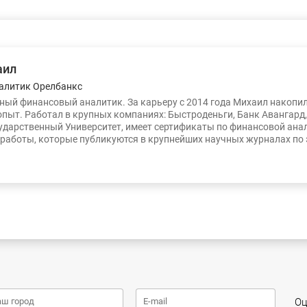
аил
алитик Орелбанкс
ый финансовый аналитик. За карьеру с 2014 года Михаил накопи
опыт. Работал в крупных компаниях: Быстроденьги, Банк Авангард
ударственный Университет, имеет сертификаты по финансовой ана
работы, которые публикуются в крупнейших научных журналах по
Оц