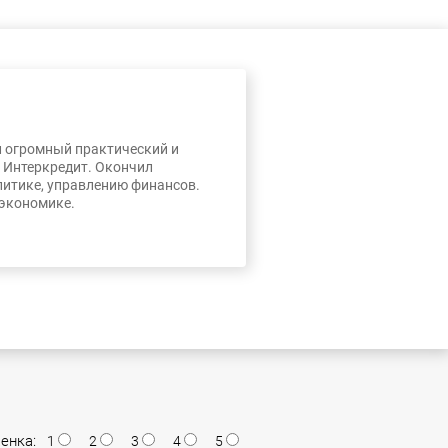
л огромный практический и
, Интеркредит. Окончил
литике, управлению финансов.
 экономике.
енка:
1
2
3
4
5