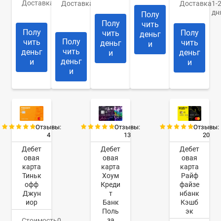
Доставка
2
дом
Доставка
До
Доставка
1-
дня
14
дн
Полу
дней
Полу
чить
Полу
Полу
чить
деньг
Полу
чить
чить
деньг
и
чить
деньг
деньг
и
деньг
и
и
и
Отзывы:
Отзывы:
Отзывы:
4
13
20
Дебет
Дебет
Дебет
овая
овая
овая
карта
карта
карта
Тиньк
Хоум
Райф
офф
Креди
файзе
Джун
т
нбанк
иор
Банк
Кэшб
Поль
эк
за
Стоимость
0