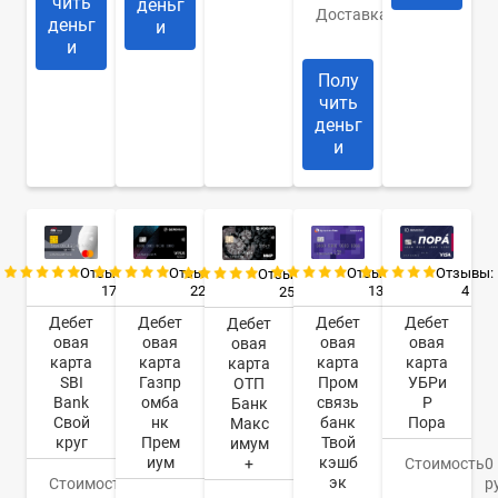
чить
деньг
Доставка
Банк/
деньг
и
курьер
и
Полу
чить
деньг
и
Отзывы:
Отзывы:
Отзывы:
Отзывы:
Отзывы:
17
22
13
4
25
Дебет
Дебет
Дебет
Дебет
Дебет
овая
овая
овая
овая
овая
карта
карта
карта
карта
карта
SBI
Газпр
Пром
УБРи
ОТП
Bank
омба
связь
Р
Банк
Свой
нк
банк
Пора
Макс
круг
Прем
Твой
имум
иум
кэшб
+
Стоимость
0
эк
Стоимость
0
р