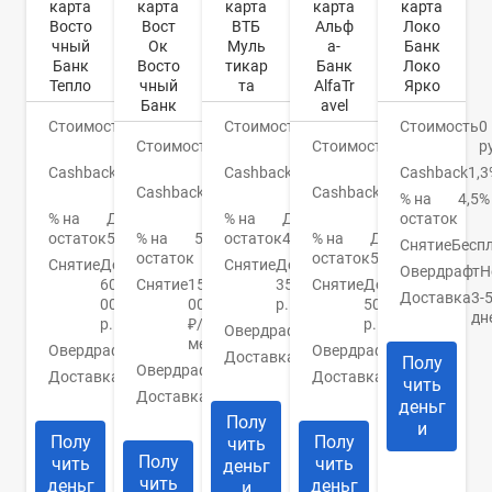
карта
карта
карта
карта
карта
Восто
Вост
ВТБ
Альф
Локо
чный
Ок
Муль
а-
Банк
Банк
Восто
тикар
Банк
Локо
Тепло
чный
та
AlfaTr
Ярко
Банк
avel
Стоимость
0
Стоимость
0
Стоимость
0
руб.
Стоимость
0
руб.
Стоимость
0
р
руб.
руб.
Cashback
До
Cashback
До
Cashback
1,3
5%
Cashback
До
15%
Cashback
До
% на
4,5%
40%
9%
% на
До
% на
До
остаток
остаток
5,5%
% на
5.5%
остаток
4,5%
% на
До
Снятие
Бесп
остаток
остаток
5%
Снятие
До
Снятие
До
Овердрафт
Н
60
Снятие
150
350000
Снятие
До
Доставка
3-
000
000
р.
50000
дн
р.
₽/
р.
Овердрафт
Нет
мес
Овердрафт
Есть
Овердрафт
Нет
Доставка
Банк/
Полу
Овердрафт
Нет
Доставка
В
курьер
Доставка
1-5
чить
банк
Доставка
2
дней
деньг
дня
Полу
и
Полу
Полу
чить
Полу
чить
чить
деньг
чить
деньг
деньг
и