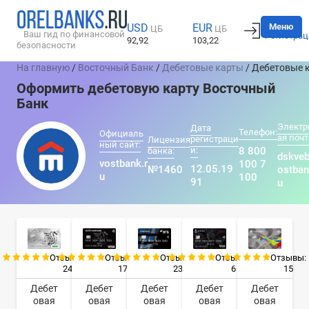
Вход
Меню
USD
EUR
ЦБ
ЦБ
Ваш гид по финансовой
Регистрац
92,92
103,22
безопасности
На главную
/
Восточный Банк
/
Дебетовые карты
/ Дебетовые 
Оформить дебетовую карту Восточный
Банк
Электр
Дата
Телефон:
Официаль
ая почт
регистраци
Лицензия
ный сайт:
и:
8 800
банка:
dskve
vostbank.r
100 7
12.05.19
№1460
ostban
u
100
91
u
Отзывы:
Отзывы:
Отзывы:
Отзывы:
Отзывы:
24
17
23
6
15
Дебет
Дебет
Дебет
Дебет
Дебет
овая
овая
овая
овая
овая