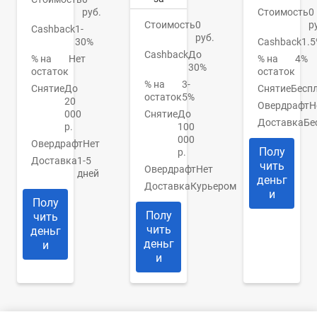
руб.
Стоимость
0
Стоимость
0
р
Cashback
1-
руб.
30%
Cashback
1.
Cashback
До
% на
Нет
% на
4%
30%
остаток
остаток
% на
3-
Снятие
До
Снятие
Бесп
остаток
5%
20
Овердрафт
Н
000
Снятие
До
Доставка
Бе
р.
100
000
Овердрафт
Нет
Полу
р.
Доставка
1-5
чить
Овердрафт
Нет
дней
деньг
Доставка
Курьером
и
Полу
Полу
чить
чить
деньг
деньг
и
и