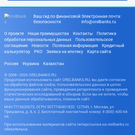
Ваш гид по финансовой
Электронная почта:
безопасности
info@orelbanks.ru
О проекте
Наши преимущества
Контакты
Политика
обработки персональных данных
Пользовательское
соглашение
Новости
Полезная информация
Кредитный
калькулятор
РКО
Заявка на ипотеку
Карта сайта
Россия
Украина
Казахстан
© 2008–2026 ORELBANKS.RU.
Продолжая использовать сайт ORELBANKS.RU, вы даете согласие
на обработку файлов cookie, пользовательских данных в целях
функционирования сайта, проведения ретаргетинга и проведения
статистических исследований и обзоров. Если вы не хотите, чтобы
ваши данные обрабатывались, покиньте сайт.
ИНН 7713620673, ОГРН 5077746801820. 127549, г. Москва, ул.
Пришвина, д. 8, к. 2. Бесплатный контактный номер: 8 (800) 600-64-
04.
При использовании материалов сайта гиперссылка на orelbanks.ru
обязательна.