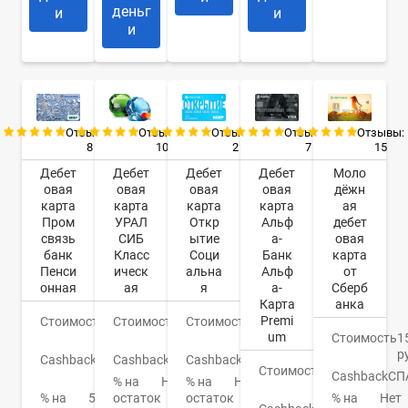
деньг
и
и
и
Отзывы:
Отзывы:
Отзывы:
Отзывы:
Отзывы:
8
10
2
7
15
Дебет
Дебет
Дебет
Дебет
Моло
овая
овая
овая
овая
дёжн
карта
карта
карта
карта
ая
Пром
УРАЛ
Откр
Альф
дебет
связь
СИБ
ытие
а-
овая
банк
Класс
Соци
Банк
карта
Пенси
ическ
альна
Альф
от
онная
ая
я
а-
Сберб
Карта
анка
Premi
Стоимость
0
Стоимость
599
Стоимость
0
um
руб.
руб.
руб.
Стоимость
1
р
Cashback
До
Cashback
Баллы
Cashback
Нет
Стоимость
0
3%
Cashback
СП
% на
Нет
% на
Нет
руб.
% на
5%
остаток
остаток
% на
Нет