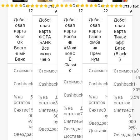
Отзывы:
Отзывы:
Отзывы:
Отзывы:
Отзывы:
17
17
22
9
9
Дебет
Дебет
Дебет
Дебет
Дебет
овая
овая
овая
овая
овая
карта
карта
карта
карта
карта
Вост
Росба
Газпр
ФОРА
Тиньк
Ок
нк
омба
БАНК
офф
Восто
#Мож
нк
Все
Блэк
чный
ноВС
Прем
вклю
(Black
Банк
Ё
иум
чено
)
Classi
c
Стоимость
0
Стоимость
0
Стоимость
0
Стоимость
0
руб.
руб.
руб.
р
Стоимость
0
Cashback
До
Cashback
До
Cashback
1,1-
Cashback
1-
руб.
40%
16%
15%
30
Cashback
До
% на
5.5%
% на
Нет
% на
До
% на
3,5%
10%
остаток
остаток
остаток
3,5%
остаток
% на
До
Снятие
150
Снятие
0
Снятие
До
Снятие
От
остаток
7%
000
руб.
30000
3
₽/
Снятие
Бесплатно
руб.
000
Овердрафт
Нет
мес
руб.
Овердрафт
Нет
Овердрафт
500000
Доставка
3-5
Овердрафт
Нет
руб.
Овердрафт
Е
Доставка
На
дней