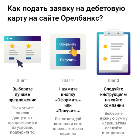
Как подать заявку на дебетовую
карту на сайте Орелбанкс?
Шаг 1
Шаг 2
Шаг 3
Выберите
Нажмите
Следуйте
лучшее
кнопку
инструкциям
предложение
«Оформить»
на сайте
или
компании
Посмотрите
«Получить»
список
Выберите
доступных
нужную сумму
Возле каждой
предложений и
и срок, затем
компании есть
их условия,
следуйте
кнопка, которая
подберите то,
инструкции.
ведет на