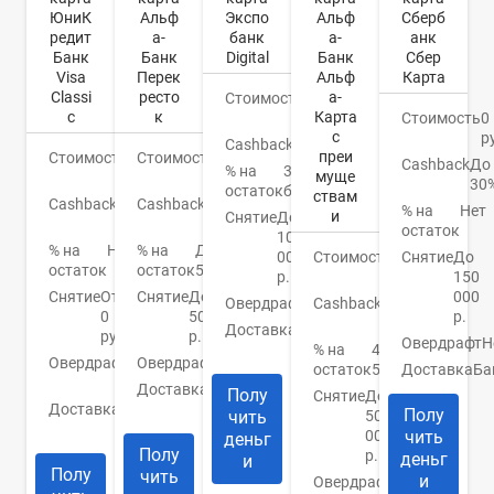
ЮниК
Альф
Экспо
Альф
Сберб
редит
а-
банк
а-
анк
Банк
Банк
Digital
Банк
Сбер
Visa
Перек
Альф
Карта
Classi
ресто
а-
Стоимость
0
c
к
Карта
руб.
Стоимость
0
с
р
Cashback
Бонусы
преи
Стоимость
0
Стоимость
0
Cashback
До
% на
3%
муще
руб.
руб.
30
остаток
бонусами
ствам
Cashback
1-
Cashback
До
% на
Нет
и
Снятие
До
3%
3%
остаток
100
% на
Нет
% на
До
000
Стоимость
0
Снятие
До
остаток
остаток
5%
р.
руб.
150
Снятие
От
Снятие
До
000
Овердрафт
Нет
Cashback
1.5-
0
50000
р.
2%
Доставка
Банк/
руб.
р.
Овердрафт
Н
курьер
% на
4-
Овердрафт
0
Овердрафт
Нет
остаток
5%
Доставка
Ба
руб.
Доставка
1-5
Полу
Снятие
До
Доставка
1-2
дней
Полу
чить
50
дня
000
чить
деньг
Полу
р.
деньг
и
Полу
чить
и
Овердрафт
Нет