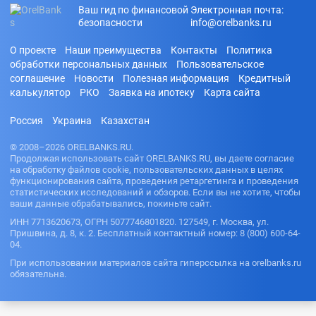
Ваш гид по финансовой
Электронная почта:
безопасности
info@orelbanks.ru
О проекте
Наши преимущества
Контакты
Политика
обработки персональных данных
Пользовательское
соглашение
Новости
Полезная информация
Кредитный
калькулятор
РКО
Заявка на ипотеку
Карта сайта
Россия
Украина
Казахстан
© 2008–2026 ORELBANKS.RU.
Продолжая использовать сайт ORELBANKS.RU, вы даете согласие
на обработку файлов cookie, пользовательских данных в целях
функционирования сайта, проведения ретаргетинга и проведения
статистических исследований и обзоров. Если вы не хотите, чтобы
ваши данные обрабатывались, покиньте сайт.
ИНН 7713620673, ОГРН 5077746801820. 127549, г. Москва, ул.
Пришвина, д. 8, к. 2. Бесплатный контактный номер: 8 (800) 600-64-
04.
При использовании материалов сайта гиперссылка на orelbanks.ru
обязательна.