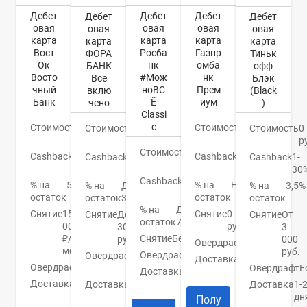
Дебет
Дебет
Дебет
Дебет
Дебет
овая
овая
овая
овая
овая
карта
карта
карта
карта
карта
Вост
Росба
Газпр
ФОРА
Тиньк
Ок
нк
омба
БАНК
офф
Восто
#Мож
нк
Все
Блэк
чный
ноВС
Прем
вклю
(Black
Банк
Ё
иум
чено
)
Classi
c
Стоимость
0
Стоимость
0
Стоимость
0
Стоимость
0
руб.
руб.
руб.
р
Стоимость
0
Cashback
До
Cashback
До
Cashback
1,1-
Cashback
1-
руб.
40%
16%
15%
30
Cashback
До
% на
5.5%
% на
Нет
% на
До
% на
3,5%
10%
остаток
остаток
остаток
3,5%
остаток
% на
До
Снятие
150
Снятие
0
Снятие
До
Снятие
От
остаток
7%
000
руб.
30000
3
₽/
Снятие
Бесплатно
руб.
000
Овердрафт
Нет
мес
руб.
Овердрафт
Нет
Овердрафт
500000
Доставка
3-5
Овердрафт
Нет
руб.
Овердрафт
Е
Доставка
На
дней
Доставка
2
дом
Доставка
До
Доставка
1-
дня
14
дн
Полу