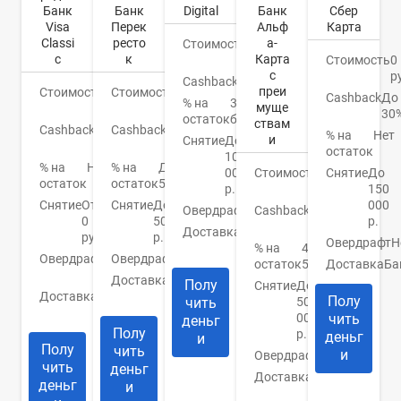
Банк
Банк
Digital
Банк
Сбер
Visa
Перек
Альф
Карта
Classi
ресто
а-
Стоимость
0
c
к
Карта
руб.
Стоимость
0
с
р
Cashback
Бонусы
преи
Стоимость
0
Стоимость
0
Cashback
До
% на
3%
муще
руб.
руб.
30
остаток
бонусами
ствам
Cashback
1-
Cashback
До
% на
Нет
и
Снятие
До
3%
3%
остаток
100
% на
Нет
% на
До
000
Стоимость
0
Снятие
До
остаток
остаток
5%
р.
руб.
150
Снятие
От
Снятие
До
000
Овердрафт
Нет
Cashback
1.5-
0
50000
р.
2%
Доставка
Банк/
руб.
р.
Овердрафт
Н
курьер
% на
4-
Овердрафт
0
Овердрафт
Нет
остаток
5%
Доставка
Ба
руб.
Доставка
1-5
Полу
Снятие
До
Доставка
1-2
дней
Полу
чить
50
дня
000
чить
деньг
Полу
р.
деньг
и
Полу
чить
и
Овердрафт
Нет
чить
деньг
Доставка
Банк/
деньг
и
курьер