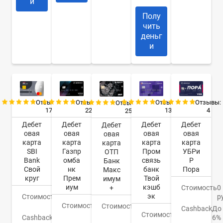
и
Полу
чить
деньг
и
Отзывы:
Отзывы:
Отзывы:
Отзывы:
Отзывы:
17
22
13
4
25
Дебет
Дебет
Дебет
Дебет
Дебет
овая
овая
овая
овая
овая
карта
карта
карта
карта
карта
SBI
Газпр
Пром
УБРи
ОТП
Bank
омба
связь
Р
Банк
Свой
нк
банк
Пора
Макс
круг
Прем
Твой
имум
иум
кэшб
+
Стоимость
0
эк
Стоимость
0
р
руб.
Стоимость
0
Стоимость
0
Cashback
До
руб.
Стоимость
0
руб.
Cashback
1-
6%