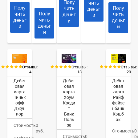
дней
Полу
чить
Полу
Полу
чить
деньг
Полу
чить
чить
деньг
и
чить
деньг
деньг
и
деньг
и
и
и
Отзывы:
Отзывы:
Отзывы:
4
13
20
Дебет
Дебет
Дебет
овая
овая
овая
карта
карта
карта
Тиньк
Хоум
Райф
офф
Креди
файзе
Джун
т
нбанк
иор
Банк
Кэшб
Поль
эк
за
Стоимость
0
руб.
Стоимость
0
Стоимость
0
р