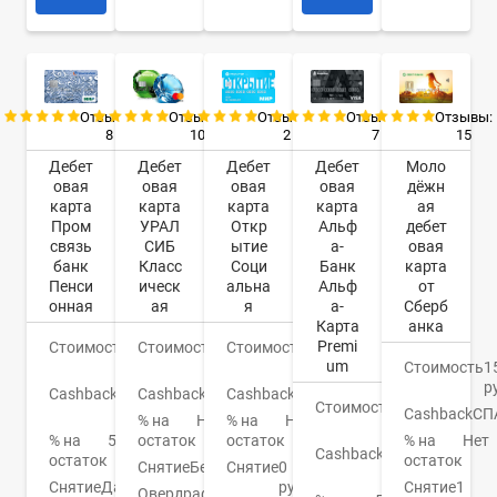
Отзывы:
Отзывы:
Отзывы:
Отзывы:
Отзывы:
8
10
2
7
15
Дебет
Дебет
Дебет
Дебет
Моло
овая
овая
овая
овая
дёжн
карта
карта
карта
карта
ая
Пром
УРАЛ
Откр
Альф
дебет
связь
СИБ
ытие
а-
овая
банк
Класс
Соци
Банк
карта
Пенси
ическ
альна
Альф
от
онная
ая
я
а-
Сберб
Карта
анка
Premi
Стоимость
0
Стоимость
599
Стоимость
0
um
руб.
руб.
руб.
Стоимость
1
р
Cashback
До
Cashback
Баллы
Cashback
Нет
Стоимость
0
3%
Cashback
СП
% на
Нет
% на
Нет
руб.
% на
5%
остаток
остаток
% на
Нет
Cashback
До
остаток
остаток
Снятие
Бесплатно
Снятие
0
3%
Снятие
Да
руб.
Снятие
1
Овердрафт
Нет