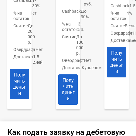
Cashback
1-
руб.
30%
Cashback
1.
Cashback
До
% на
Нет
% на
4%
30%
остаток
остаток
% на
3-
Снятие
До
Снятие
Бесп
остаток
5%
20
Овердрафт
Н
000
Снятие
До
Доставка
Бе
р.
100
000
Овердрафт
Нет
Полу
р.
Доставка
1-5
чить
Овердрафт
Нет
дней
деньг
Доставка
Курьером
и
Полу
Полу
чить
чить
деньг
деньг
и
и
Как подать заявку на дебетовую