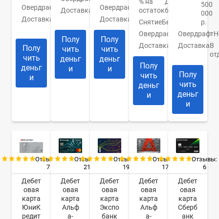
% на
До
500
Овердрафт
Нет
Овердрафт
Нет
Доставка
В
остаток
6%
000
Доставка
1
банк
Доставка
Моментально
Снятие
Бесплатно
р.
день
Овердрафт
Нет
Овердрафт
Н
Полу
Полу
Доставка
Курьером
Доставка
В
Полу
чить
чить
от
чить
деньг
деньг
Полу
деньг
и
и
Полу
чить
и
чить
деньг
деньг
и
и
Отзывы:
Отзывы:
Отзывы:
Отзывы:
Отзывы:
7
21
19
17
6
Дебет
Дебет
Дебет
Дебет
Дебет
овая
овая
овая
овая
овая
карта
карта
карта
карта
карта
ЮниК
Альф
Экспо
Альф
Сберб
редит
а-
банк
а-
анк