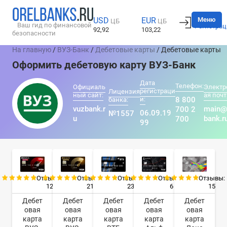
Вход
Меню
USD
EUR
ЦБ
ЦБ
Ваш гид по финансовой
Регистрац
92,92
103,22
безопасности
На главную
/
ВУЗ-Банк
/
Дебетовые карты
/ Дебетовые карты
Оформить дебетовую карту ВУЗ-Банк
Дата
Телефон:
Официаль
Электр
регистраци
Лицензия
ный сайт:
ая почт
и:
8 800
банка:
vuzbank.r
main@
700 2
06.09.19
№1557
u
bank.r
700
99
Отзывы:
Отзывы:
Отзывы:
Отзывы:
Отзывы:
12
21
23
6
15
Дебет
Дебет
Дебет
Дебет
Дебет
овая
овая
овая
овая
овая
карта
карта
карта
карта
карта