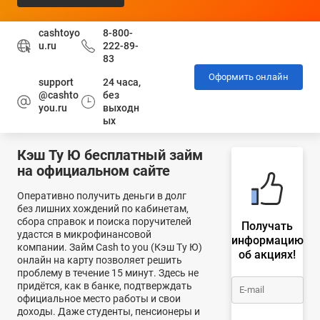
cashtoyo
8-800-
u.ru
222-89-
83
Оформить онлайн
support
24 часа,
@cashto
без
you.ru
выходн
ых
Кэш Ту Ю бесплатный займ
на официальном сайте
Оперативно получить деньги в долг
без лишних хождений по кабинетам,
сбора справок и поиска поручителей
Получать
удастся в микрофинансовой
информацию
компании. Займ Cash to you (Кэш Ту Ю)
об акциях!
онлайн на карту позволяет решить
проблему в течение 15 минут. Здесь не
придётся, как в банке, подтверждать
официальное место работы и свои
доходы. Даже студенты, пенсионеры и