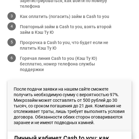
зарегистрироваться, как войти по номеру
телефона
Как оплатить (погасить) займ в Cash to you
Повторный займ в Cash to you, взять второй
займ в Кэш Ту Ю
Просрочка в Cash to you, что будет если не
платить Кэш Ту Ю
Горячая линия Cash to you (Кэш Ту Ю)
бесплатно, номер телефона службы
поддержки
После подачи заявки на нашем сайте сможете
получить необходимую сумму с вероятностью 97%.
Микрозайм может составлять от 500 рублей до 30
тысяч, со сроком погашения до 21 дня. Компания не
отслеживает траты, лишь требует выполнять условия
договора. Обязанности обеих сторон оговариваются
заранее и не имеют подводных камней.
Личный кабинет Cash to you: как