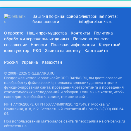
Ваш гид по финансовой
Электронная почта:
безопасности
info@orelbanks.ru
О проекте
Наши преимущества
Контакты
Политика
обработки персональных данных
Пользовательское
соглашение
Новости
Полезная информация
Кредитный
калькулятор
РКО
Заявка на ипотеку
Карта сайта
Россия
Украина
Казахстан
© 2008–2026 ORELBANKS.RU.
Продолжая использовать сайт ORELBANKS.RU, вы даете согласие
на обработку файлов cookie, пользовательских данных в целях
функционирования сайта, проведения ретаргетинга и проведения
статистических исследований и обзоров. Если вы не хотите, чтобы
ваши данные обрабатывались, покиньте сайт.
ИНН 7713620673, ОГРН 5077746801820. 127549, г. Москва, ул.
Пришвина, д. 8, к. 2. Бесплатный контактный номер: 8 (800) 600-64-
04.
При использовании материалов сайта гиперссылка на orelbanks.ru
обязательна.