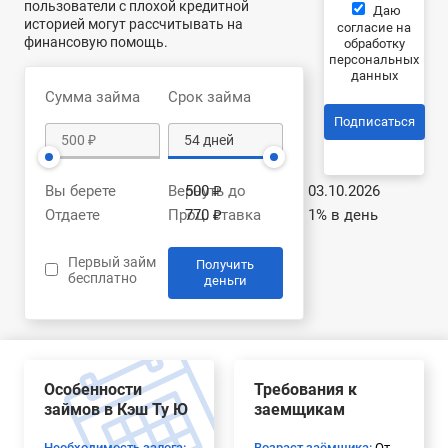
пользователи с плохой кредитной
Даю
историей могут рассчитывать на
согласие на
финансовую помощь.
обработку
персональных
данных
Сумма займа
Срок займа
Подписаться
Вы берете
Вернуть до
500 ₽
03.10.2026
Отдаете
Проц. ставка
770 ₽
1% в день
Первый займ
Получить
бесплатно
деньги
Особенности
Требования к
займов в Кэш Ту Ю
заемщикам
Необходимость залога:
Возраст заёмщика:
От