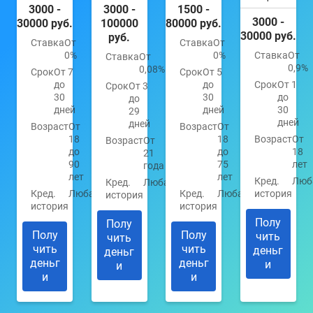
3000 -
3000 -
1500 -
3000 -
30000 руб.
100000
80000 руб.
30000 руб.
руб.
Ставка
От
Ставка
От
0%
0%
Ставка
От
Ставка
От
0,9%
0,08%
Срок
От 7
Срок
От 5
до
до
Срок
От 1
Срок
От 3
30
30
до
до
дней
дней
30
29
дней
дней
Возраст
От
Возраст
От
18
18
Возраст
От
Возраст
От
до
до
18
21
90
75
лет
года
лет
лет
Кред.
Люб
Кред.
Любая
Кред.
Любая
Кред.
Любая
история
история
история
история
Полу
Полу
Полу
Полу
чить
чить
чить
чить
деньг
деньг
деньг
деньг
и
и
и
и