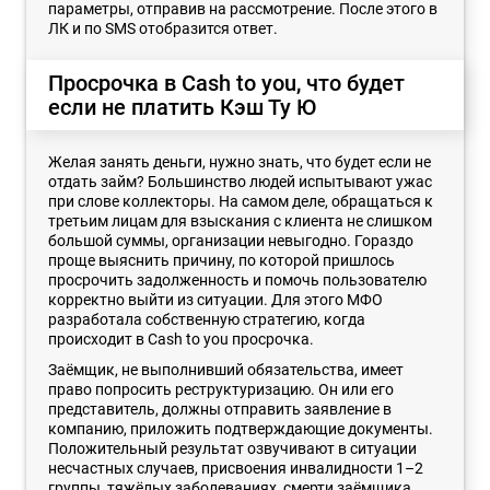
параметры, отправив на рассмотрение. После этого в
ЛК и по SMS отобразится ответ.
Просрочка в Cash to you, что будет
если не платить Кэш Ту Ю
Желая занять деньги, нужно знать, что будет если не
отдать займ? Большинство людей испытывают ужас
при слове коллекторы. На самом деле, обращаться к
третьим лицам для взыскания с клиента не слишком
большой суммы, организации невыгодно. Гораздо
проще выяснить причину, по которой пришлось
просрочить задолженность и помочь пользователю
корректно выйти из ситуации. Для этого МФО
разработала собственную стратегию, когда
происходит в Cash to you просрочка.
Заёмщик, не выполнивший обязательства, имеет
право попросить реструктуризацию. Он или его
представитель, должны отправить заявление в
компанию, приложить подтверждающие документы.
Положительный результат озвучивают в ситуации
несчастных случаев, присвоения инвалидности 1–2
группы, тяжёлых заболеваниях, смерти заёмщика.