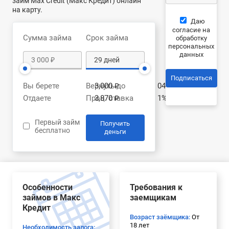
займ Max Credit (Макс Кредит) онлайн
на карту.
Даю
согласие на
Сумма займа
Срок займа
обработку
персональных
данных
Подписаться
Вы берете
Вернуть до
3,000 ₽
04.09.2026
Отдаете
Проц. ставка
3,870 ₽
1% в день
Первый займ
Получить
бесплатно
деньги
Особенности
Требования к
займов в Макс
заемщикам
Кредит
Возраст заёмщика:
От
18 лет
Необходимость залога: