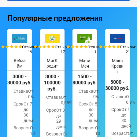
Популярные предложения
Отзывы:
Отзывы:
Отзывы:
Отзывы:
19
17
1
21
Вебза
МигК
Мани
Макс
йм
редит
Мен
Креди
т
3000 -
3000 -
1500 -
3000 -
30000 руб.
100000
80000 руб.
30000 руб.
руб.
Ставка
От
Ставка
От
0%
0%
Ставка
От
Ставка
От
0,9%
0,08%
Срок
От 7
Срок
От 5
до
до
Срок
От 1
Срок
От 3
30
30
до
до
дней
дней
30
29
дней
дней
Возраст
От
Возраст
От
18
18
Возраст
От
Возраст
От