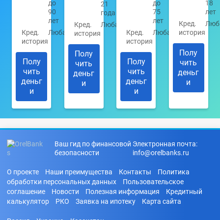
до
до
18
21
90
75
лет
года
лет
лет
Кред.
Люб
Кред.
Любая
Кред.
Любая
Кред.
Любая
история
история
история
история
Полу
Полу
Полу
Полу
чить
чить
чить
чить
деньг
деньг
деньг
деньг
и
и
и
и
Ваш гид по финансовой
Электронная почта:
безопасности
info@orelbanks.ru
О проекте
Наши преимущества
Контакты
Политика
обработки персональных данных
Пользовательское
соглашение
Новости
Полезная информация
Кредитный
калькулятор
РКО
Заявка на ипотеку
Карта сайта