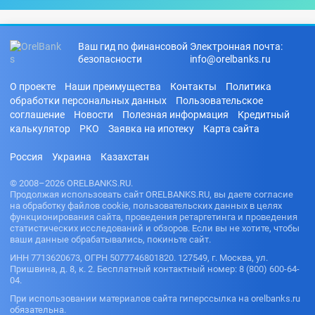
Ваш гид по финансовой
Электронная почта:
безопасности
info@orelbanks.ru
О проекте
Наши преимущества
Контакты
Политика
обработки персональных данных
Пользовательское
соглашение
Новости
Полезная информация
Кредитный
калькулятор
РКО
Заявка на ипотеку
Карта сайта
Россия
Украина
Казахстан
© 2008–2026 ORELBANKS.RU.
Продолжая использовать сайт ORELBANKS.RU, вы даете согласие
на обработку файлов cookie, пользовательских данных в целях
функционирования сайта, проведения ретаргетинга и проведения
статистических исследований и обзоров. Если вы не хотите, чтобы
ваши данные обрабатывались, покиньте сайт.
ИНН 7713620673, ОГРН 5077746801820. 127549, г. Москва, ул.
Пришвина, д. 8, к. 2. Бесплатный контактный номер: 8 (800) 600-64-
04.
При использовании материалов сайта гиперссылка на orelbanks.ru
обязательна.