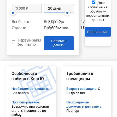
Даю
согласие на
обработку
персональных
данных
Вы берете
Вернуть до
3,000 ₽
27.08.2026
Отдаете
Проц. ставка
3,600 ₽
1% в день
Подписаться
Первый займ
Получить
бесплатно
деньги
Особенности
Требования к
займов в Кеш Ю
заемщикам
Необходимость залога:
Возраст заёмщика:
От
Без залога
21 до 65 лет
Пролонгирование:
Необходимые
Возможно при условии
документы для займа:
оплаты процентов по
Паспорт
займу