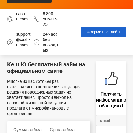
cash-
8 800
u.com
505-07-
75
Оформить онлайн
support
24 часа,
@cash-
без
u.com
выходн
ых
Кеш Ю бесплатный займ на
официальном сайте
Многие из нас хотя бы раз
оказывались в положении, когда для
решения повседневных задач не
Получать
хватает денег. Простой выход из
информацию
сложной жизненной ситуации
об акциях!
предлагают микрофинансовые
организации.
Сумма займа
Срок займа