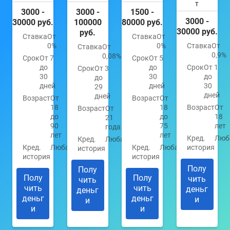
т
3000 -
3000 -
1500 -
3000 -
30000 руб.
100000
80000 руб.
30000 руб.
руб.
Ставка
От
Ставка
От
0%
0%
Ставка
От
Ставка
От
0,9%
0,08%
Срок
От 7
Срок
От 5
до
до
Срок
От 1
Срок
От 3
30
30
до
до
дней
дней
30
29
дней
дней
Возраст
От
Возраст
От
18
18
Возраст
От
Возраст
От
до
до
18
21
90
75
лет
года
лет
лет
Кред.
Люб
Кред.
Любая
Кред.
Любая
Кред.
Любая
история
история
история
история
Полу
Полу
Полу
Полу
чить
чить
чить
чить
деньг
деньг
деньг
деньг
и
и
и
и