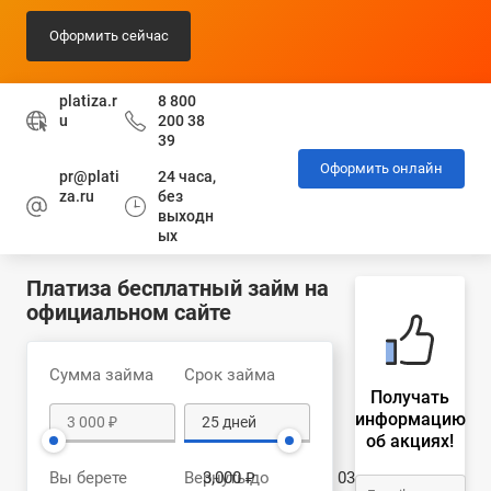
Оформить сейчас
platiza.r
8 800
u
200 38
39
Оформить онлайн
pr@plati
24 часа,
za.ru
без
выходн
ых
Платиза бесплатный займ на
официальном сайте
Сумма займа
Срок займа
Получать
информацию
об акциях!
Вы берете
Вернуть до
3,000 ₽
03.09.2026