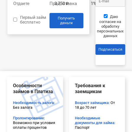
Отдаете
Проц. ставка
3,750 ₽
1% в день
Даю
Первый займ
Получить
согласие на
бесплатно
деньги
обработку
персональных
данных
Подписаться
Особенности
Требования к
займов в Платиза
заемщикам
Необходимость залога:
Возраст заёмщика:
От
Без залога
18 до 70 лет
Пролонгирование:
Необходимые
Возможно при условия
документы для займа:
оплаты процентов
Паспорт