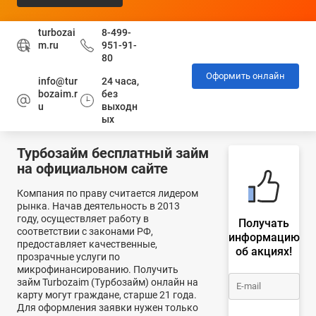
turbozai
8-499-
m.ru
951-91-
80
Оформить онлайн
info@tur
24 часа,
bozaim.r
без
u
выходн
ых
Турбозайм бесплатный займ
на официальном сайте
Компания по праву считается лидером
рынка. Начав деятельность в 2013
году, осуществляет работу в
Получать
соответствии с законами РФ,
информацию
предоставляет качественные,
об акциях!
прозрачные услуги по
микрофинансированию. Получить
займ Turbozaim (Турбозайм) онлайн на
карту могут граждане, старше 21 года.
Для оформления заявки нужен только