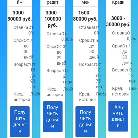
йм
редит
Мен
Креди
т
3000 -
3000 -
1500 -
3000 -
30000 руб.
100000
80000 руб.
30000 руб.
руб.
Ставка
От
Ставка
От
0%
0%
Ставка
От
Ставка
От
0,9%
0,08%
Срок
От 7
Срок
От 5
до
до
Срок
От 1
Срок
От 3
30
30
до
до
дней
дней
30
29
дней
дней
Возраст
От
Возраст
От
18
18
Возраст
От
Возраст
От
до
до
18
21
90
75
лет
года
лет
лет
Кред.
Люб
Кред.
Любая
Кред.
Любая
Кред.
Любая
история
история
история
история
Полу
Полу
Полу
Полу
чить
чить
чить
чить
деньг
деньг
деньг
деньг
и
и
и
и