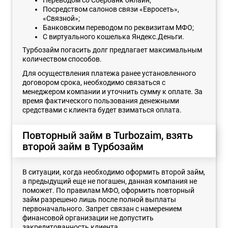
Посредством салонов связи «Евросеть»,
«Связной»;
Банковским переводом по реквизитам МФО;
С виртуального кошелька Яндекс.Деньги.
Турбозайм погасить долг предлагает максимальным
количеством способов.
Для осуществления платежа ранее установленного
договором срока, необходимо связаться с
менеджером компании и уточнить сумму к оплате. За
время фактического пользования денежными
средствами с клиента будет взиматься оплата.
Повторный займ в Turbozaim, взять
второй займ в Турбозайм
В ситуации, когда необходимо оформить второй займ,
а предыдущий еще не погашен, данная компания не
поможет. По правилам МФО, оформить повторный
займ разрешено лишь после полной выплаты
первоначального. Запрет связан с намерением
финансовой организации не допустить
закредитованность клиента.