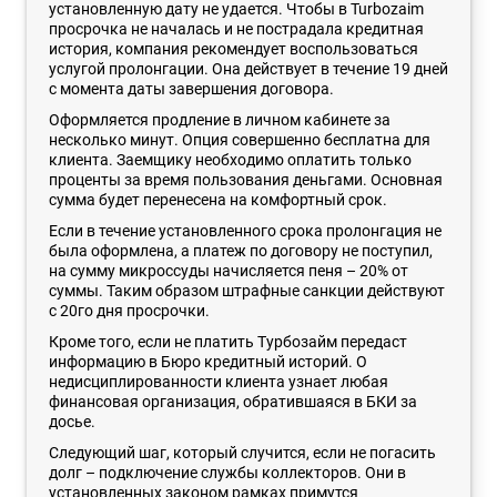
установленную дату не удается. Чтобы в Turbozaim
просрочка не началась и не пострадала кредитная
история, компания рекомендует воспользоваться
услугой пролонгации. Она действует в течение 19 дней
с момента даты завершения договора.
Оформляется продление в личном кабинете за
несколько минут. Опция совершенно бесплатна для
клиента. Заемщику необходимо оплатить только
проценты за время пользования деньгами. Основная
сумма будет перенесена на комфортный срок.
Если в течение установленного срока пролонгация не
была оформлена, а платеж по договору не поступил,
на сумму микроссуды начисляется пеня – 20% от
суммы. Таким образом штрафные санкции действуют
с 20го дня просрочки.
Кроме того, если не платить Турбозайм передаст
информацию в Бюро кредитный историй. О
недисциплированности клиента узнает любая
финансовая организация, обратившаяся в БКИ за
досье.
Следующий шаг, который случится, если не погасить
долг – подключение службы коллекторов. Они в
установленных законом рамках примутся