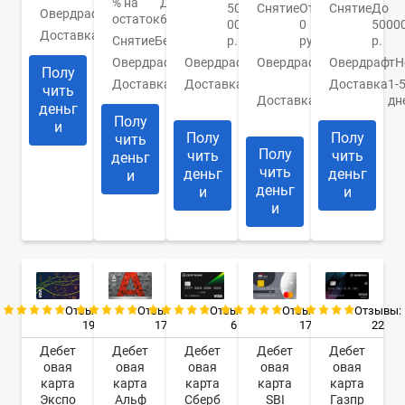
% на
До
Снятие
От
Снятие
До
500
Овердрафт
Нет
остаток
6%
0
5000
000
Доставка
Моментально
Снятие
Бесплатно
руб.
р.
р.
Овердрафт
Нет
Овердрафт
0
Овердрафт
Н
Овердрафт
Нет
Полу
руб.
Доставка
Курьером
Доставка
1-
Доставка
В
чить
Доставка
1-2
дн
отделение
деньг
дня
Полу
и
Полу
Полу
чить
Полу
чить
чить
деньг
чить
деньг
деньг
и
деньг
и
и
и
Отзывы:
Отзывы:
Отзывы:
Отзывы:
Отзывы:
19
17
17
22
6
Дебет
Дебет
Дебет
Дебет
Дебет
овая
овая
овая
овая
овая
карта
карта
карта
карта
карта
Экспо
Альф
SBI
Газпр
Сберб