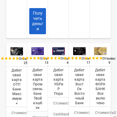
курьер
Полу
чить
деньг
и
Отзывы:
Отзывы:
Отзывы:
Отзывы:
Отзывы:
13
4
17
9
25
Дебет
Дебет
Дебет
Дебет
Дебет
овая
овая
овая
овая
овая
карта
карта
карта
карта
карта
Пром
УБРи
Вост
ФОРА
ОТП
связь
Р
Ок
БАНК
Банк
банк
Пора
Восто
Все
Макс
Твой
чный
вклю
имум
кэшб
Банк
чено
+
Стоимость
0
эк
руб.
Стоимость
0
Стоимость
0
Стоимость
0
Cashback
До