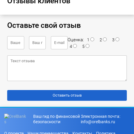
Отзывы клиентов
Оставьте свой отзыв
Оценка:
1
2
3
4
5
Ваш гид по финансовой
Электронная почта:
безопасности
info@orelbanks.ru
О проекте
Наши преимущества
Контакты
Политика