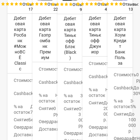
Отзывы:
Отзывы:
Отзывы:
Отзывы:
Отзывы:
17
22
4
13
9
Дебет
Дебет
Дебет
Дебет
Дебет
овая
овая
овая
овая
овая
карта
карта
карта
карта
карта
Росба
Газпр
Тиньк
Хоум
Тиньк
нк
омба
офф
Креди
офф
#Мож
нк
Джун
т
Блэк
ноВС
Прем
иор
Банк
(Black
Ё
иум
Поль
)
Classi
за
Стоимость
0
c
Стоимость
0
руб.
Стоимость
0
руб.
Стоимость
0
руб.
Cashback
1-
Стоимость
0
р
Cashback
До
30%
Cashback
1-
руб.
16%
Cashback
До
30%
% на
Нет
Cashback
До
30
% на
Нет
остаток
% на
3,5%
10%
остаток
% на
3-
остаток
Снятие
До
% на
До
остаток
5%
Снятие
0
20
Снятие
От
остаток
7%
руб.
000
Снятие
До
3
Снятие
Бесплатно
р.
100
000
Овердрафт
Нет
000
руб.
Овердрафт
Нет
Овердрафт
Нет
Доставка
3-5
р.
Овердрафт
Есть
Доставка
На
дней
Доставка
1-5
Овердрафт
Н