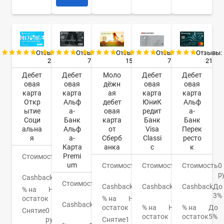
Отзывы:
Отзывы:
Отзывы:
Отзывы:
Отзывы:
2
7
7
21
15
Дебет
Дебет
Дебет
Дебет
Моло
овая
овая
овая
овая
дёжн
карта
карта
карта
карта
ая
Откр
Альф
ЮниК
Альф
дебет
ытие
а-
редит
а-
овая
Соци
Банк
Банк
Банк
карта
альна
Альф
Visa
Перек
от
я
а-
Classi
ресто
Сберб
Карта
c
к
анка
Premi
Стоимость
0
um
руб.
Стоимость
0
Стоимость
0
Стоимость
150
руб.
р
руб.
Cashback
Нет
Стоимость
0
Cashback
1-
Cashback
До
Cashback
СПАСИБО
% на
Нет
руб.
3%
3%
остаток
% на
Нет
Cashback
До
% на
Нет
% на
До
остаток
Снятие
0
3%
остаток
остаток
5%
руб.
Снятие
1