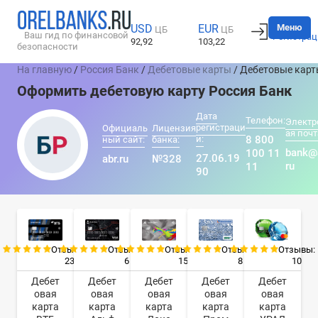
Вход
Меню
USD
EUR
ЦБ
ЦБ
Ваш гид по финансовой
Регистрац
92,92
103,22
безопасности
На главную
/
Россия Банк
/
Дебетовые карты
/ Дебетовые кар
Оформить дебетовую карту Россия Банк
Дата
Телефон:
Электр
регистраци
Официаль
Лицензия
ая почт
и:
8 800
ный сайт:
банка:
bank@a
100 11
27.06.19
abr.ru
№328
ru
11
90
Отзывы:
Отзывы:
Отзывы:
Отзывы:
Отзывы:
23
6
15
8
10
Дебет
Дебет
Дебет
Дебет
Дебет
овая
овая
овая
овая
овая
карта
карта
карта
карта
карта