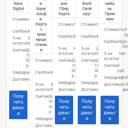
банк
а-
Bank
омба
анк
Digital
Банк
Свой
нк
Сбер
Альф
круг
Прем
Карта
а-
иум
Стоимость
0
Карта
руб.
Стоимость
0
Стоимость
0
с
руб.
Стоимость
0
руб.
Cashback
Бонусы
преи
р
Cashback
1-
Cashback
До
% на
3%
муще
10%
Cashback
До
30%
остаток
бонусами
ствам
16
% на
До
% на
Нет
и
Снятие
До
остаток
5,5%
% на
Нет
остаток
100
остаток
000
Стоимость
0
Снятие
До
Снятие
До
р.
руб.
150
Снятие
0
150
000
руб.
000
Овердрафт
Нет
Cashback
1.5-
р.
р.
2%
Овердрафт
Н
Доставка
Банк/
Овердрафт
Нет
Овердрафт
Нет
курьер
% на
4-
Доставка
3-
остаток
5%
Доставка
Есть
дн
Доставка
Банк
Полу
Снятие
До
Полу
Полу
Полу
чить
50
000
чить
чить
чить
деньг
р.
деньг
деньг
деньг
и
и
и
и
Овердрафт
Нет
Доставка
Банк/