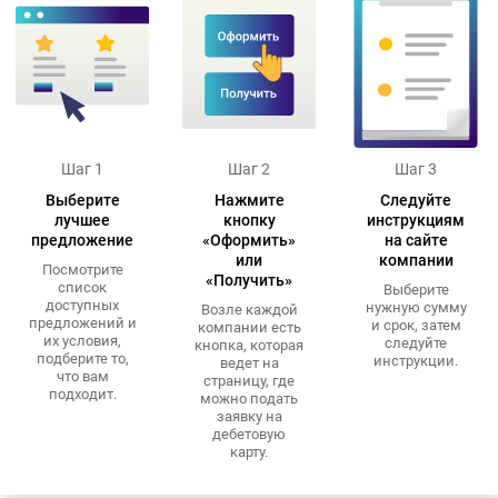
Шаг 1
Шаг 2
Шаг 3
Выберите
Нажмите
Следуйте
лучшее
кнопку
инструкциям
предложение
«Оформить»
на сайте
или
компании
Посмотрите
«Получить»
список
Выберите
доступных
нужную сумму
Возле каждой
предложений и
и срок, затем
компании есть
их условия,
следуйте
кнопка, которая
подберите то,
инструкции.
ведет на
что вам
страницу, где
подходит.
можно подать
заявку на
дебетовую
карту.