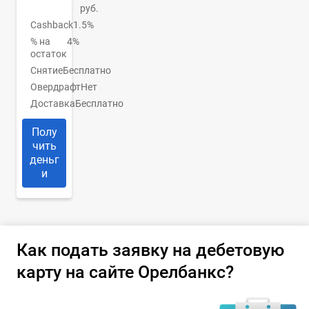
руб.
Cashback
1.5%
% на
4%
остаток
Снятие
Бесплатно
Овердрафт
Нет
Доставка
Бесплатно
Полу
чить
деньг
и
Как подать заявку на дебетовую
карту на сайте Орелбанкс?