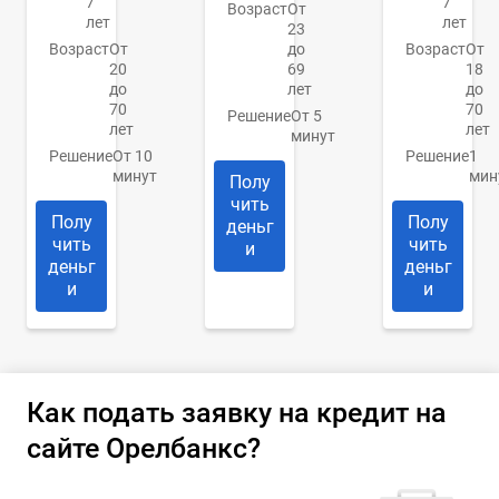
7
7
Возраст
От
лет
лет
23
Возраст
От
до
Возраст
От
20
69
18
до
лет
до
70
70
Решение
От 5
лет
лет
минут
Решение
От 10
Решение
1
минут
мин
Полу
чить
Полу
Полу
деньг
чить
чить
и
деньг
деньг
и
и
Как подать заявку на кредит на
сайте Орелбанкс?