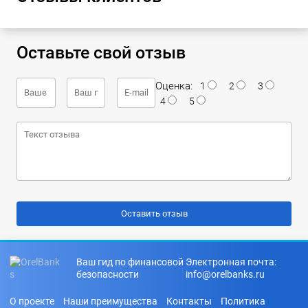
Оставьте свой отзыв
Оценка:
1
2
3
4
5
Ваш гид по финансовой
Электронная почта:
безопасности
info@orelbanks.ru
О проекте
Наши преимущества
Контакты
Политика