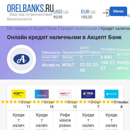
Вход
Меню
USD
EUR
ЦБ
ЦБ
Ваш гид по финансовой
Регистрац
92,92
103,22
безопасности
На главную
/
Акцепт Банк
/
Кредит наличными
/ Кредит налич
Онлайн кредит наличными в Акцепт Банк
Дата
Телефон:
Электр
регистраци
Официаль
Лицензия
ая почт
и:
8 800
ный сайт:
банка:
mail@
100 27
02.02.20
akcept.ru
№567
ept.ru
37
00
Отзывы:
Отзывы:
Отзывы:
Отзывы:
Отзывы:
11
16
10
7
8
Креди
Креди
Рефи
Креди
Креди
т
т
нанси
т
т
налич
налич
рован
налич
налич