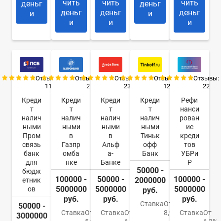
чить
чить
чить
деньг
деньг
деньг
деньг
деньг
и
и
и
и
и
Отзывы:
Отзывы:
Отзывы:
Отзывы:
Отзывы:
11
2
23
12
22
Креди
Креди
Креди
Креди
Рефи
т
т
т
т
нанси
налич
налич
налич
налич
рован
ными
ными
ными
ными
ие
Пром
в
в
Тиньк
креди
связь
Газпр
Альф
офф
тов
банк
омба
а-
Банк
УБРи
для
нке
Банке
Р
50000 -
бюдж
100000 -
50000 -
100000 -
2000000
етник
5000000
5000000
5000000
ов
руб.
руб.
руб.
руб.
Ставка
От
50000 -
Ставка
От
Ставка
От
8,9%
Ставка
От
3000000