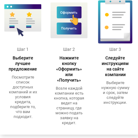
Шаг 1
Шаг 2
Шаг 3
Выберите
Нажмите
Следуйте
лучшее
кнопку
инструкциям
предложение
«Оформить»
на сайте
или
компании
Посмотрите
«Получить»
список
Выберите
доступных
нужную сумму
Возле каждой
компаний и их
и срок, затем
компании есть
условия
следуйте
кнопка, которая
кредита,
инструкции.
ведет на
подберите то,
страницу, где
что вам
можно подать
подходит.
заявку на
кредит.