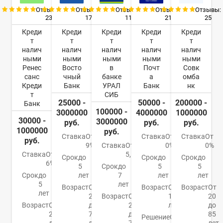
Отзывы:
Отзывы:
Отзывы:
Отзывы:
Отзывы:
23
17
11
21
25
Креди
Креди
Креди
Креди
Креди
т
т
т
т
т
налич
налич
налич
налич
налич
ными
ными
ными
ными
ными
Ренес
Восто
в
Почт
Совк
санс
чный
банке
а
омба
Креди
Банк
УРАЛ
Банк
нк
т
СИБ
25000 -
50000 -
200000 -
Банк
100000 -
3000000
4000000
1000000
30000 -
3000000
руб.
руб.
руб.
1000000
руб.
Ставка
От
Ставка
От
Ставка
От
руб.
9%
Ставка
От
0%
0%
Ставка
От
5,5%
Срок
до
Срок
до
Срок
до
6%
5
Срок
до
5
5
Срок
до
лет
7
лет
лет
5
лет
Возраст
От
Возраст
От
Возраст
От
лет
21
Возраст
От
18
20
Возраст
От
до
23
лет
до
20
76
до
85
Решение
От 1