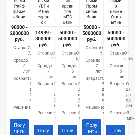
ными
ными
ие
ными
ными
Райф
УБРи
креди
Пром
в
файзе
Р Без
тов
связь
банке
нбанк
справ
МТС
банк
Откр
ок
Банк
ытие
90000 -
50000 -
14999 -
50000 -
50000 -
2000000
5000000
300000
5000000
5000000
руб.
руб.
руб.
руб.
руб.
Ставка
От
Ставка
От
7,99%
Ставка
От
Ставка
От
5,5%
Ставка
От
11%
6,9%
5,5%
Срок
до
Срок
до
5
Срок
до
Срок
до
7
Срок
до
лет
7
5
лет
5
лет
лет
лет
Возраст
От
Возраст
От
23
Возраст
От
Возраст
От
23
Возраст
От
до
19
20
до
21
67
до
до
65
до
лет
75
70
лет
68
лет
лет
лет
Решение
От 2
Решение
5
минут
Решение
15
Решение
От 15
минут
Решение
3
минут
минут
мин
Полу
Полу
Полу
Полу
Полу
чить
чить