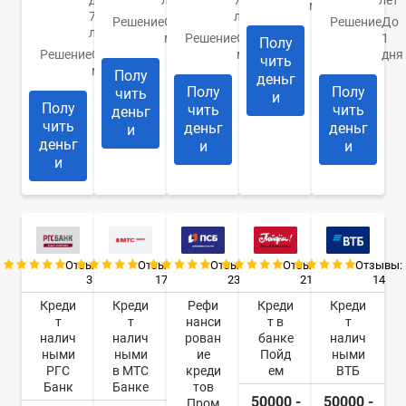
до
лет
70
лет
минуты
70
лет
Решение
От 30
Решение
До
лет
минут
Решение
От 10
1
Полу
Решение
От 1
минут
дня
чить
минуты
Полу
деньг
Полу
Полу
чить
и
Полу
чить
чить
деньг
чить
деньг
деньг
и
деньг
и
и
и
Отзывы:
Отзывы:
Отзывы:
Отзывы:
Отзывы:
3
17
23
21
14
Креди
Креди
Рефи
Креди
Креди
т
т
нанси
т в
т
налич
налич
рован
банке
налич
ными
ными
ие
Пойд
ными
РГС
в МТС
креди
ем
ВТБ
Банк
Банке
тов
50000 -
50000 -
Пром