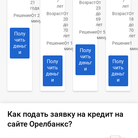
7
7
21
Возраст
От
лет
лет
года
23
Возраст
От
до
Возраст
От
Решение
От 2
20
69
18
минут
до
лет
до
70
70
Решение
От 5
Полу
лет
лет
минут
чить
Решение
От 10
Решение
1
деньг
минут
мин
Полу
и
чить
Полу
Полу
деньг
чить
чить
и
деньг
деньг
и
и
Как подать заявку на кредит на
сайте Орелбанкс?