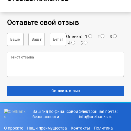
Оставьте свой отзыв
Оценка:
1
2
3
4
5
Ваш гид по финансовой
Электронная почта:
безопасности
info@orelbanks.ru
О проекте
Наши преимущества
Контакты
Политика