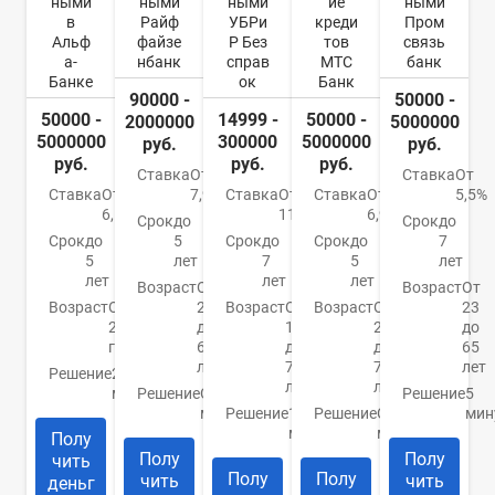
ными
ными
ными
ие
ными
в
Райф
УБРи
креди
Пром
Альф
файзе
Р Без
тов
связь
а-
нбанк
справ
МТС
банк
Банке
ок
Банк
90000 -
50000 -
50000 -
14999 -
50000 -
2000000
5000000
5000000
300000
5000000
руб.
руб.
руб.
руб.
руб.
Ставка
От
Ставка
От
Ставка
От
7,99%
Ставка
От
Ставка
От
5,5%
6,5%
11%
6,9%
Срок
до
Срок
до
Срок
до
5
Срок
до
Срок
до
7
5
лет
7
5
лет
лет
лет
лет
Возраст
От
Возраст
От
Возраст
От
23
Возраст
От
Возраст
От
23
21
до
19
20
до
года
67
до
до
65
лет
75
70
лет
Решение
2
лет
лет
минуты
Решение
От 2
Решение
5
минут
Решение
15
Решение
От 15
мин
минут
минут
Полу
Полу
Полу
чить
Полу
Полу
чить
чить
деньг