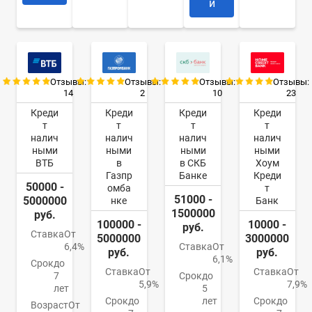
и
Отзывы:
Отзывы:
Отзывы:
Отзывы:
14
2
10
23
Креди
Креди
Креди
Креди
т
т
т
т
налич
налич
налич
налич
ными
ными
ными
ными
ВТБ
в
в СКБ
Хоум
Газпр
Банке
Креди
50000 -
омба
т
51000 -
5000000
нке
Банк
1500000
руб.
100000 -
10000 -
руб.
Ставка
От
5000000
3000000
6,4%
Ставка
От
руб.
руб.
6,1%
Срок
до
Ставка
От
Ставка
От
7
Срок
до
5,9%
7,9%
лет
5
Срок
до
лет
Срок
до
Возраст
От