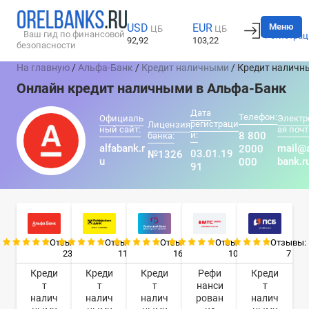
Вход
Меню
USD
EUR
ЦБ
ЦБ
Ваш гид по финансовой
Регистрац
92,92
103,22
безопасности
На главную
/
Альфа-Банк
/
Кредит наличными
/ Кредит наличн
Онлайн кредит наличными в Альфа-Банк
Дата
Телефон:
Официаль
Электр
регистраци
Лицензия
ный сайт:
ая почт
и:
8 800
банка:
alfabank.r
mail@a
2000
03.01.19
№1326
u
bank.r
000
91
Отзывы:
Отзывы:
Отзывы:
Отзывы:
Отзывы:
23
11
16
10
7
Креди
Креди
Креди
Рефи
Креди
т
т
т
нанси
т
налич
налич
налич
рован
налич