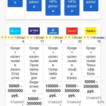
чить
чить
деньг
деньг
и
деньг
деньг
и
и
и
и
Отзывы:
Отзывы:
Отзывы:
Отзывы:
Отзывы:
8
11
2
23
12
Креди
Креди
Креди
Креди
Креди
т
т
т
т
т
налич
налич
налич
налич
налич
ными
ными
ными
ными
ными
в
Пром
в
в
Тиньк
банке
связь
Газпр
Альф
офф
Откр
банк
омба
а-
Банк
ытие
для
нке
Банке
50000 -
бюдж
50000 -
100000 -
50000 -
2000000
етник
5000000
5000000
5000000
ов
руб.
руб.
руб.
руб.
Ставка
От
50000 -
Ставка
От
Ставка
От
Ставка
От
8,9%
3000000