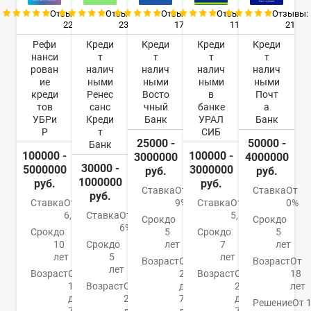
Отзывы:
Отзывы:
Отзывы:
Отзывы:
Отзывы:
22
23
17
11
21
Рефи
Креди
Креди
Креди
Креди
нанси
т
т
т
т
рован
налич
налич
налич
налич
ие
ными
ными
ными
ными
креди
Ренес
Восто
в
Почт
тов
санс
чный
банке
а
УБРи
Креди
Банк
УРАЛ
Банк
Р
т
СИБ
25000 -
50000 -
Банк
100000 -
100000 -
3000000
4000000
30000 -
5000000
3000000
руб.
руб.
1000000
руб.
руб.
Ставка
От
Ставка
От
руб.
Ставка
От
9%
Ставка
От
0%
6,3%
Ставка
От
5,5%
Срок
до
Срок
до
6%
Срок
до
5
Срок
до
5
10
Срок
до
лет
7
лет
лет
5
лет
Возраст
От
Возраст
От
лет
Возраст
От
21
Возраст
От
18
19
Возраст
От
до
23
лет
до
20
76
до
Решение
От 