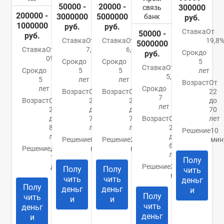
50000 -
20000 -
300000
связь
200000 -
3000000
5000000
банк
руб.
1000000
руб.
руб.
Ставка
От
50000 -
руб.
Ставка
От
Ставка
От
19,8
5000000
Ставка
От
7,9%
6,9%
Срок
до
руб.
0%
Срок
до
Срок
до
5
Ставка
От
Срок
до
5
5
лет
5,5%
5
лет
лет
Возраст
От
лет
Срок
до
Возраст
От
Возраст
От
22
7
Возраст
От
21
20
до
лет
20
до
до
70
до
70
70
Возраст
От
лет
85
лет
лет
23
Решение
10
лет
до
Решение
От 15
Решение
2
мин
65
Решение
До
минут
минуты
лет
1
Полу
дня
Решение
За 5
Полу
Полу
чить
минут
чить
чить
деньг
Полу
деньг
деньг
и
Полу
чить
и
и
чить
деньг
деньг
и