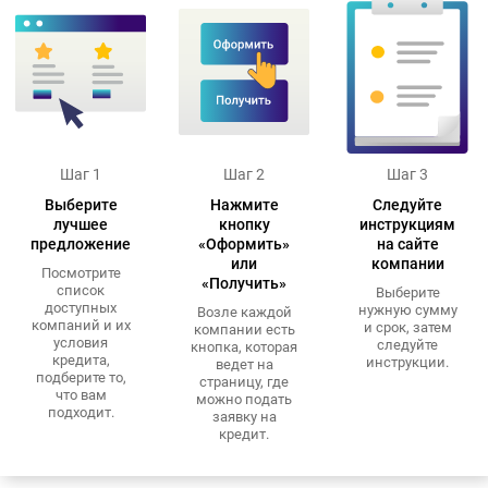
Шаг 1
Шаг 2
Шаг 3
Выберите
Нажмите
Следуйте
лучшее
кнопку
инструкциям
предложение
«Оформить»
на сайте
или
компании
Посмотрите
«Получить»
список
Выберите
доступных
нужную сумму
Возле каждой
компаний и их
и срок, затем
компании есть
условия
следуйте
кнопка, которая
кредита,
инструкции.
ведет на
подберите то,
страницу, где
что вам
можно подать
подходит.
заявку на
кредит.