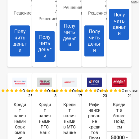
75
до
лет
70
мин
лет
70
лет
Решение
От 30
лет
Решение
За 15
минут
Решение
От 10
Полу
минут
Решение
От 1
минут
чить
минуты
Полу
деньг
Полу
Полу
чить
и
Полу
чить
чить
деньг
чить
деньг
деньг
и
деньг
и
и
и
Отзывы:
Отзывы:
Отзывы:
Отзывы:
Отзывы:
25
3
17
23
21
Креди
Креди
Креди
Рефи
Креди
т
т
т
нанси
т в
налич
налич
налич
рован
банке
ными
ными
ными
ие
Пойд
Совк
РГС
в МТС
креди
ем
омба
Банк
Банке
тов
50000 -
нк
Пром