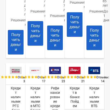
20
76
до
85
Решение
От 1
до
лет
70
лет
минуты
70
лет
Решение
От 30
Решение
До
лет
минут
Решение
От 10
1
Полу
Решение
От 1
минут
дня
чить
минуты
Полу
деньг
Полу
Полу
чить
и
Полу
чить
чить
деньг
чить
деньг
деньг
и
деньг
и
и
и
Отзывы:
Отзывы:
Отзывы:
Отзывы:
Отзывы:
3
17
23
21
14
Креди
Креди
Рефи
Креди
Креди
т
т
нанси
т в
т
налич
налич
рован
банке
налич
ными
ными
ие
Пойд
ными
РГС
в МТС
креди
ем
ВТБ