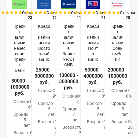
Отзывы:
Отзывы:
Отзывы:
Отзывы:
Отзывы:
23
17
11
21
25
Креди
Креди
Креди
Креди
Креди
т
т
т
т
т
налич
налич
налич
налич
налич
ными
ными
ными
ными
ными
Ренес
Восто
в
Почт
Совк
санс
чный
банке
а
омба
Креди
Банк
УРАЛ
Банк
нк
т
СИБ
25000 -
50000 -
200000 -
Банк
100000 -
3000000
4000000
1000000
30000 -
3000000
руб.
руб.
руб.
1000000
руб.
Ставка
От
Ставка
От
Ставка
От
руб.
9%
Ставка
От
0%
0%
Ставка
От
5,5%
Срок
до
Срок
до
Срок
до
6%
5
Срок
до
5
5
Срок
до
лет
7
лет
лет
5
лет
Возраст
От
Возраст
От
Возраст
От
лет
21
Возраст
От
18
20
Возраст
От
до
23
лет
до