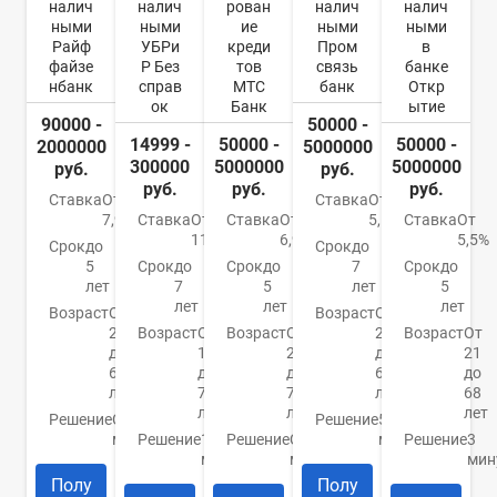
налич
налич
рован
налич
налич
ными
ными
ие
ными
ными
Райф
УБРи
креди
Пром
в
файзе
Р Без
тов
связь
банке
нбанк
справ
МТС
банк
Откр
ок
Банк
ытие
90000 -
50000 -
14999 -
50000 -
50000 -
2000000
5000000
300000
5000000
5000000
руб.
руб.
руб.
руб.
руб.
Ставка
От
Ставка
От
7,99%
Ставка
От
Ставка
От
5,5%
Ставка
От
11%
6,9%
5,5%
Срок
до
Срок
до
5
Срок
до
Срок
до
7
Срок
до
лет
7
5
лет
5
лет
лет
лет
Возраст
От
Возраст
От
23
Возраст
От
Возраст
От
23
Возраст
От
до
19
20
до
21
67
до
до
65
до
лет
75
70
лет
68
лет
лет
лет
Решение
От 2
Решение
5
минут
Решение
15
Решение
От 15
минут
Решение
3
минут
минут
мин
Полу
Полу