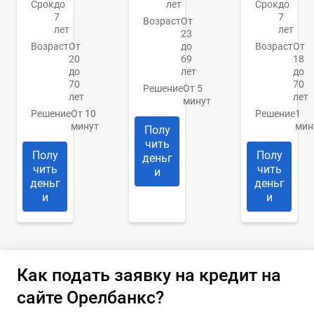
Срок
до
лет
Срок
до
7
7
Возраст
От
лет
лет
23
Возраст
От
до
Возраст
От
20
69
18
до
лет
до
70
70
Решение
От 5
лет
лет
минут
Решение
От 10
Решение
1
минут
мин
Полу
чить
Полу
Полу
деньг
чить
чить
и
деньг
деньг
и
и
Как подать заявку на кредит на
сайте Орелбанкс?