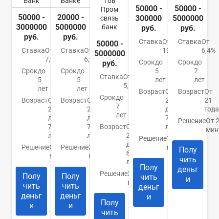
Банк
Банке
тов
50000 -
50000 -
Пром
50000 -
20000 -
300000
5000000
связь
3000000
5000000
банк
руб.
руб.
руб.
руб.
Ставка
От
Ставка
От
50000 -
Ставка
От
Ставка
От
19,8%
6,4%
5000000
7,9%
6,9%
Срок
до
Срок
до
руб.
Срок
до
Срок
до
5
7
Ставка
От
5
5
лет
лет
5,5%
лет
лет
Возраст
От
Возраст
От
Срок
до
Возраст
От
Возраст
От
22
21
7
21
20
до
года
лет
до
до
70
Решение
От 
70
70
Возраст
От
лет
мин
лет
лет
23
Решение
10
до
Решение
От 15
Решение
2
минут
Полу
65
минут
минуты
чить
лет
Полу
деньг
Решение
За 5
Полу
Полу
чить
и
минут
чить
чить
деньг
деньг
деньг
и
Полу
и
и
чить