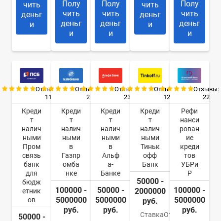
Полу
Полу
Полу
чить
чить
чить
чить
чить
деньг
деньг
деньг
деньг
деньг
и
и
и
и
и
Отзывы:
Отзывы:
Отзывы:
Отзывы:
Отзывы:
11
2
23
12
22
Креди
Креди
Креди
Креди
Рефи
т
т
т
т
нанси
налич
налич
налич
налич
рован
ными
ными
ными
ными
ие
Пром
в
в
Тиньк
креди
связь
Газпр
Альф
офф
тов
банк
омба
а-
Банк
УБРи
для
нке
Банке
Р
50000 -
бюдж
100000 -
50000 -
100000 -
2000000
етник
5000000
5000000
5000000
ов
руб.
руб.
руб.
руб.
Ставка
От
50000 -