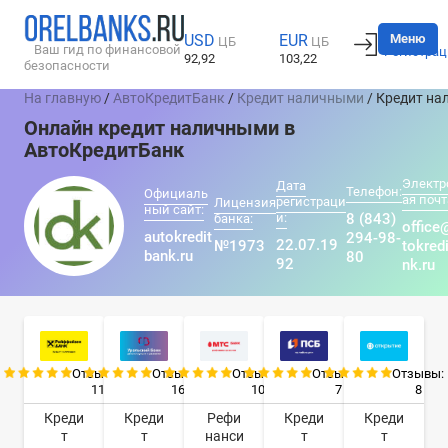
Вход
Меню
USD
EUR
ЦБ
ЦБ
Ваш гид по финансовой
Регистрац
92,92
103,22
безопасности
На главную
/
АвтоКредитБанк
/
Кредит наличными
/ Кредит н
Онлайн кредит наличными в
АвтоКредитБанк
Электр
Дата
Телефон:
Официаль
ая почт
регистраци
Лицензия
ный сайт:
и:
8 (843)
банка:
office
autokredit
294-98-
22.07.19
№1973
tokred
bank.ru
80
92
nk.ru
Отзывы:
Отзывы:
Отзывы:
Отзывы:
Отзывы:
11
16
10
7
8
Креди
Креди
Рефи
Креди
Креди
т
т
нанси
т
т