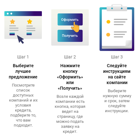
Шаг 1
Шаг 2
Шаг 3
Выберите
Нажмите
Следуйте
лучшее
кнопку
инструкциям
предложение
«Оформить»
на сайте
или
компании
Посмотрите
«Получить»
список
Выберите
доступных
нужную сумму
Возле каждой
компаний и их
и срок, затем
компании есть
условия
следуйте
кнопка, которая
кредита,
инструкции.
ведет на
подберите то,
страницу, где
что вам
можно подать
подходит.
заявку на
кредит.