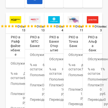
Отзывы:
Отзывы:
Отзывы:
Отзывы:
Отзывы:
13
13
4
11
3
РКО в
РКО в
РКО в
РКО в
РКО в
Райф
МТС
Банке
Точка
Альф
файзе
Банке
Откр
Банк
а
нбанк
ытие
банк
е
Обслуживание
0
Обслуживание
0
Обслуживание
руб.
0
Обслуживан
руб.
Обслуживание
0
руб.
% на
6,7%
% на
до
руб.
остаток
% на
Нет
остаток
7%
% на
1%
% на
До
остаток
остаток
Пополнение
От
Пополнение
От
остаток
6%
0%
Пополнение
0.15%
50
Пополнение
Пополнение
от 0
руб.
Платеж
От
Платеж
От
Платеж
От
руб.
19
100
Платеж
От
0
Платеж
от
руб.
руб.
1
руб.
99
руб.
Переводы
От
Переводы
От
Переводы
0
руб.
0
0.4%
Переводы
1
ру