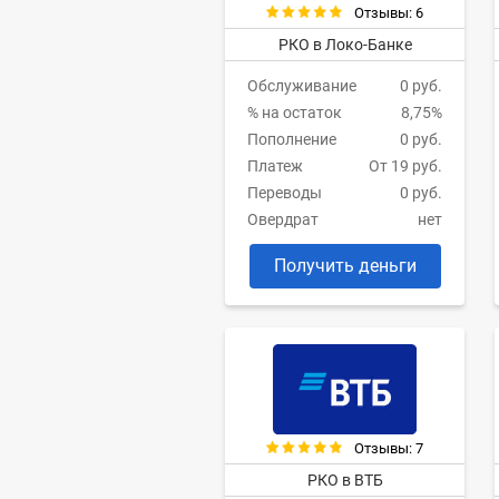
Отзывы: 6
РКО в Локо-Банке
Обслуживание
0 руб.
% на остаток
8,75%
Пополнение
0 руб.
Платеж
От 19 руб.
Переводы
0 руб.
Овердрат
нет
Получить деньги
Отзывы: 7
РКО в ВТБ