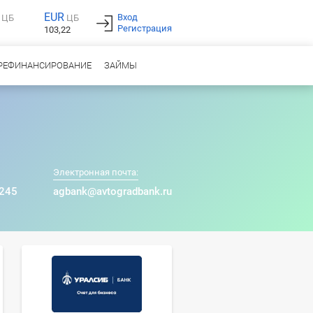
EUR
Вход
ЦБ
ЦБ
Регистрация
103,22
РЕФИНАНСИРОВАНИЕ
ЗАЙМЫ
Электронная почта:
 245
agbank@avtogradbank.ru