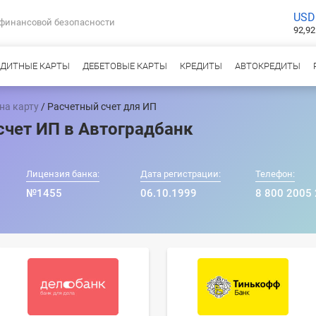
USD
 финансовой безопасности
92,92
ЕДИТНЫЕ КАРТЫ
ДЕБЕТОВЫЕ КАРТЫ
КРЕДИТЫ
АВТОКРЕДИТЫ
на карту
/ Расчетный счет для ИП
счет ИП в Автоградбанк
Лицензия банка:
Дата регистрации:
Телефон:
№1455
06.10.1999
8 800 2005