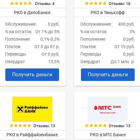
Отзывы: 4
Отзывы: 18
РКО в ДелоБанке
РКО в Тинькофф
Обслуживание
0 руб.
Обслуживание
490 руб.
% на остаток
От 1% до 5%
% на остаток
3%
Пополнение
0,1%-0,3%
Пополнение
0 руб.
Платеж
От 0 до 87 р.
Платеж
От 19 руб.
Переводы
От 0 руб.
Переводы
0 руб.
Овердрат
13,5%
Овердрат
До 1 млн. р.
Получить деньги
Получить деньги
Отзывы: 13
Отзывы: 13
РКО в Райффайзенбанке
РКО в МТС Банке