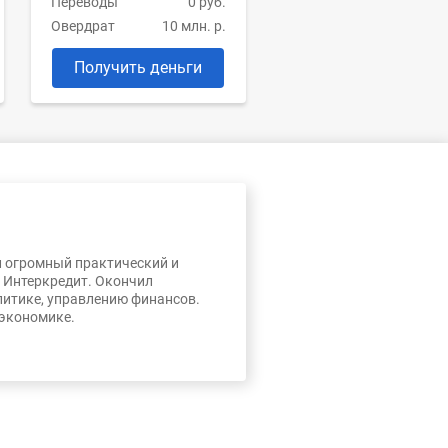
Переводы
0 руб.
Овердрат
10 млн. р.
Получить деньги
л огромный практический и
, Интеркредит. Окончил
литике, управлению финансов.
 экономике.