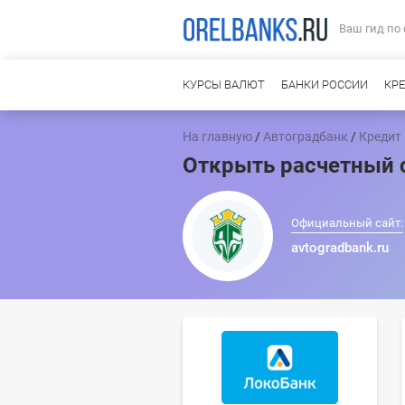
Ваш гид по
КУРСЫ ВАЛЮТ
БАНКИ РОССИИ
КР
На главную
/
Автоградбанк
/
Кредит 
Открыть расчетный 
Официальный сайт:
avtogradbank.ru