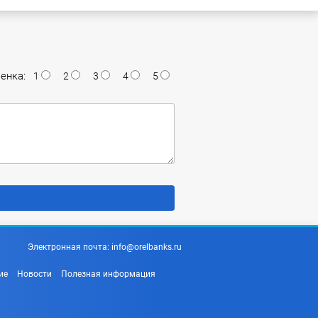
енка:
1
2
3
4
5
Электронная почта:
info@orelbanks.ru
ие
Новости
Полезная информация