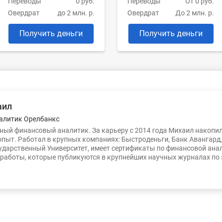
Переводы
0 руб.
Переводы
От 0 руб.
Овердрат
до 2 млн. р.
Овердрат
До 2 млн. р.
Получить деньги
Получить деньги
аил
алитик Орелбанкс
ый финансовый аналитик. За карьеру с 2014 года Михаил накопи
опыт. Работал в крупных компаниях: Быстроденьги, Банк Авангард
ударственный Университет, имеет сертификаты по финансовой ана
работы, которые публикуются в крупнейших научных журналах по