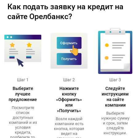
Как подать заявку на кредит на
сайте Орелбанкс?
Шаг 1
Шаг 2
Шаг 3
Выберите
Нажмите
Следуйте
лучшее
кнопку
инструкциям
предложение
«Оформить»
на сайте
или
компании
Посмотрите
«Получить»
список
Выберите
доступных
нужную сумму
Возле каждой
компаний и их
и срок, затем
компании есть
условия
следуйте
кнопка, которая
кредита,
инструкции.
ведет на
подберите то,