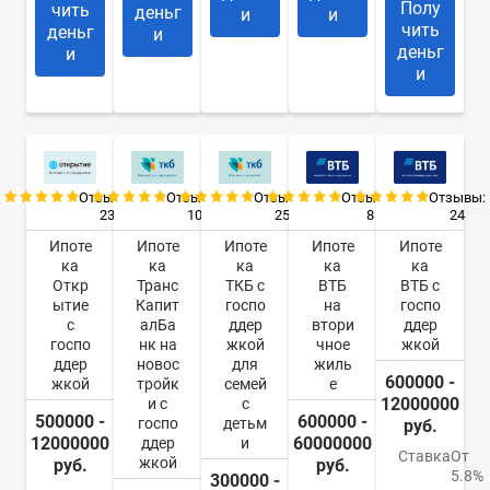
Полу
чить
деньг
и
и
чить
деньг
и
деньг
и
и
Отзывы:
Отзывы:
Отзывы:
Отзывы:
Отзывы:
23
10
25
8
24
Ипоте
Ипоте
Ипоте
Ипоте
Ипоте
ка
ка
ка
ка
ка
Откр
Транс
ТКБ с
ВТБ
ВТБ с
ытие
Капит
госпо
на
госпо
с
алБа
ддер
втори
ддер
госпо
нк на
жкой
чное
жкой
ддер
новос
для
жиль
600000 -
жкой
тройк
семей
е
12000000
и с
с
500000 -
600000 -
госпо
детьм
руб.
12000000
60000000
ддер
и
Ставка
От
жкой
руб.
руб.
5.8%
300000 -