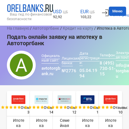
Вход
Меню
USD
EUR
ЦБ
ЦБ
Ваш гид по финансовой
Регистрац
92,92
103,22
безопасности
На главную
/
Автоторгбанк
/
Кредит на карту
/ Ипотека в Автот
Подать онлайн заявку на ипотеку в
Автоторгбанк
Электр
Дата
Телефон:
Официаль
ая почт
регистраци
Лицензия
ный сайт:
и:
8 (495)
банка:
info@a
avtotorgb
730-51-
05.04.19
№2776
torgba
ank.ru
15
94
u
Отзывы:
Отзывы:
Отзывы:
Отзывы:
Отзывы:
3
14
12
1
10
Ипоте
Ипоте
Семе
Ипоте
Ипоте
ка
ка
йная
ка
ка