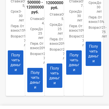
Ставка
От
Ставка
От
500000 -
12000000
Срок
До
5,99%
7.4%
12000000
30
руб.
Срок
3-
Срок
До
лет
руб.
Ставка
От
30
30
Перв.
От
Ставка
От
5.9%
лет
лет
взнос
15%
4.84%
Срок
До
Перв.
От
Перв.
От
Возраст
21-
Срок
До
25
взнос
15%
взнос
10%
75
25
лет
Возраст
18-
Возраст
21-
лет
лет
Перв.
От
70
75
Перв.
От
взнос
20%
лет
лет
Полу
взнос
20%
Возраст
20-
чить
Возраст
20-
75
Полу
Полу
деньг
75
лет
чить
чить
и
лет
деньг
деньг
Полу
и
и
Полу
чить
чить
деньг
деньг
и
и