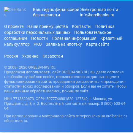
Ваш гид по финансовой
Электронная почта:
безопасности
info@orelbanks.ru
О проекте
Наши преимущества
Контакты
Политика
обработки персональных данных
Пользовательское
соглашение
Новости
Полезная информация
Кредитный
калькулятор
РКО
Заявка на ипотеку
Карта сайта
Россия
Украина
Казахстан
© 2008–2026 ORELBANKS.RU.
Продолжая использовать сайт ORELBANKS.RU, вы даете согласие
на обработку файлов cookie, пользовательских данных в целях
функционирования сайта, проведения ретаргетинга и проведения
статистических исследований и обзоров. Если вы не хотите, чтобы
ваши данные обрабатывались, покиньте сайт.
ИНН 7713620673, ОГРН 5077746801820. 127549, г. Москва, ул.
Пришвина, д. 8, к. 2. Бесплатный контактный номер: 8 (800) 600-64-
04.
При использовании материалов сайта гиперссылка на orelbanks.ru
обязательна.