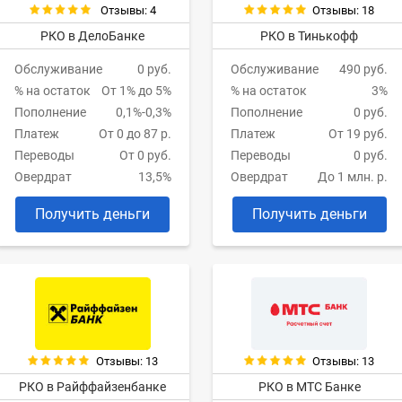
Отзывы: 4
Отзывы: 18
РКО в ДелоБанке
РКО в Тинькофф
Обслуживание
0 руб.
Обслуживание
490 руб.
% на остаток
От 1% до 5%
% на остаток
3%
Пополнение
0,1%-0,3%
Пополнение
0 руб.
Платеж
От 0 до 87 р.
Платеж
От 19 руб.
Переводы
От 0 руб.
Переводы
0 руб.
Овердрат
13,5%
Овердрат
До 1 млн. р.
Получить деньги
Получить деньги
Отзывы: 13
Отзывы: 13
РКО в Райффайзенбанке
РКО в МТС Банке