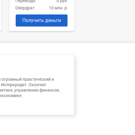
Переводы
0 руб.
Овердрат
10 млн. р.
Получить деньги
л огромный практический и
, Интеркредит. Окончил
литике, управлению финансов.
 экономике.