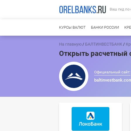
Ваш гид по
КУРСЫ ВАЛЮТ
БАНКИ РОССИИ
КР
На главную
/
БАЛТИНВЕСТБАНК
/
Кр
Открыть расчетный
Официальный сайт:
baltinvestbank.co