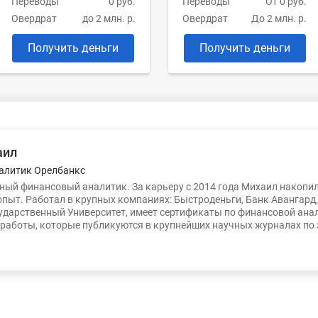
Переводы
0 руб.
Переводы
От 0 руб.
Овердрат
до 2 млн. р.
Овердрат
До 2 млн. р.
Получить деньги
Получить деньги
аил
алитик Орелбанкс
ый финансовый аналитик. За карьеру с 2014 года Михаил накопи
опыт. Работал в крупных компаниях: Быстроденьги, Банк Авангард
ударственный Университет, имеет сертификаты по финансовой ана
работы, которые публикуются в крупнейших научных журналах по