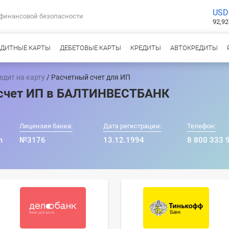
USD
 финансовой безопасности
92,92
ЕДИТНЫЕ КАРТЫ
ДЕБЕТОВЫЕ КАРТЫ
КРЕДИТЫ
АВТОКРЕДИТЫ
едит на карту
/ Расчетный счет для ИП
 счет ИП в БАЛТИНВЕСТБАНК
Лицензия банка:
Дата регистрации:
Телефон:
m
№3176
13.12.1994
8 800 333 