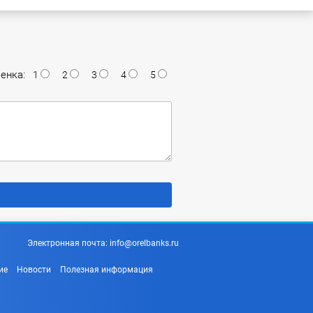
енка:
1
2
3
4
5
Электронная почта:
info@orelbanks.ru
ие
Новости
Полезная информация