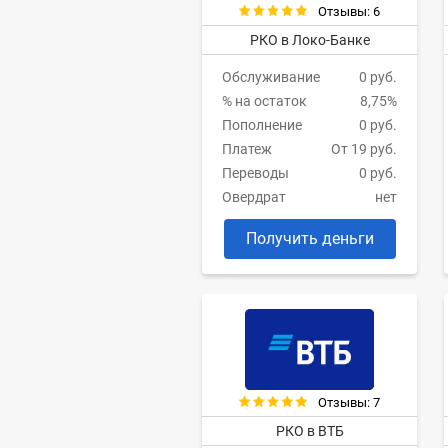
Отзывы: 6
РКО в Локо-Банке
Обслуживание
0 руб.
% на остаток
8,75%
Пополнение
0 руб.
Платеж
От 19 руб.
Переводы
0 руб.
Овердрат
нет
Получить деньги
Отзывы: 7
РКО в ВТБ