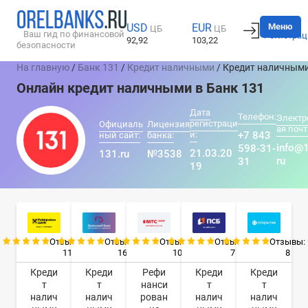
Вход
Меню
USD
EUR
ЦБ
ЦБ
Ваш гид по финансовой
Регистрац
92,92
103,22
безопасности
На главную
/
Банк 131
/
Кредит наличными
/ Кредит наличным
Онлайн кредит наличными в Банк 131
Дата
Телефон:
Электр
регистраци
Официаль
Лицензия
ая почт
и:
+7 843
ный сайт:
банка:
info@
598-31-
21.03.20
131.ru
№3538
ru
31
19
Отзывы:
Отзывы:
Отзывы:
Отзывы:
Отзывы:
11
16
10
7
8
Креди
Креди
Рефи
Креди
Креди
т
т
нанси
т
т
налич
налич
рован
налич
налич