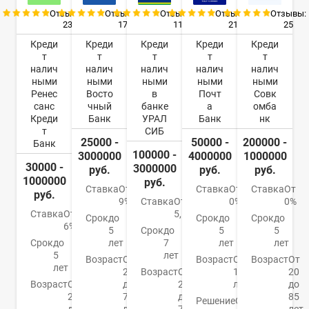
Отзывы:
Отзывы:
Отзывы:
Отзывы:
Отзывы:
23
17
11
21
25
Креди
Креди
Креди
Креди
Креди
т
т
т
т
т
налич
налич
налич
налич
налич
ными
ными
ными
ными
ными
Ренес
Восто
в
Почт
Совк
санс
чный
банке
а
омба
Креди
Банк
УРАЛ
Банк
нк
т
СИБ
25000 -
50000 -
200000 -
Банк
100000 -
3000000
4000000
1000000
30000 -
3000000
руб.
руб.
руб.
1000000
руб.
Ставка
От
Ставка
От
Ставка
От
руб.
9%
Ставка
От
0%
0%
Ставка
От
5,5%
Срок
до
Срок
до
Срок
до
6%
5
Срок
до
5
5
Срок
до
лет
7
лет
лет
5
лет
Возраст
От
Возраст
От
Возраст
От
лет
21
Возраст
От
18
20
Возраст
От
до
23
лет
до
20
76
до
85
Решение
От 1