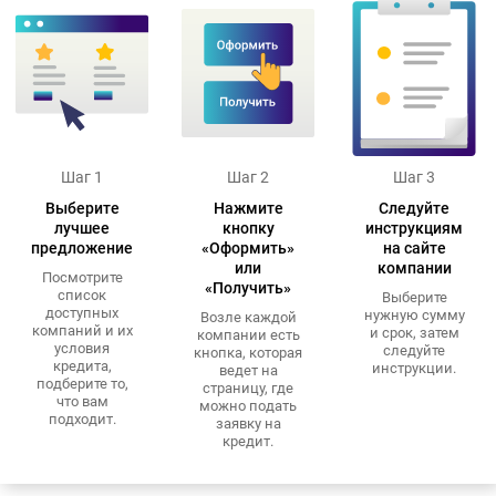
Шаг 1
Шаг 2
Шаг 3
Выберите
Нажмите
Следуйте
лучшее
кнопку
инструкциям
предложение
«Оформить»
на сайте
или
компании
Посмотрите
«Получить»
список
Выберите
доступных
нужную сумму
Возле каждой
компаний и их
и срок, затем
компании есть
условия
следуйте
кнопка, которая
кредита,
инструкции.
ведет на
подберите то,
страницу, где
что вам
можно подать
подходит.
заявку на
кредит.