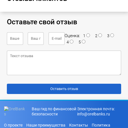
Оставьте свой отзыв
Оценка:
1
2
3
4
5
Ваш гид по финансовой
Электронная почта:
безопасности
info@orelbanks.ru
О проекте
Наши преимущества
Контакты
Политика