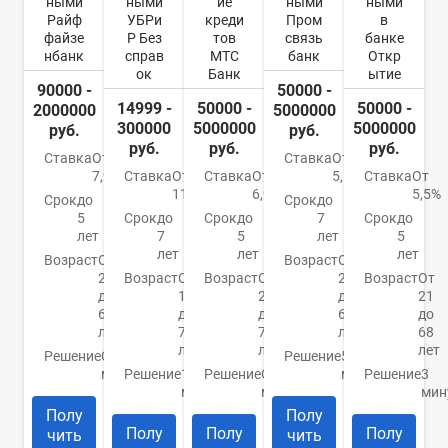
ными
ными
ие
ными
ными
Райф
УБРи
креди
Пром
в
файзе
Р Без
тов
связь
банке
нбанк
справ
МТС
банк
Откр
ок
Банк
ытие
90000 -
50000 -
14999 -
50000 -
50000 -
2000000
5000000
300000
5000000
5000000
руб.
руб.
руб.
руб.
руб.
Ставка
От
Ставка
От
7,99%
Ставка
От
Ставка
От
5,5%
Ставка
От
11%
6,9%
5,5%
Срок
до
Срок
до
5
Срок
до
Срок
до
7
Срок
до
лет
7
5
лет
5
лет
лет
лет
Возраст
От
Возраст
От
23
Возраст
От
Возраст
От
23
Возраст
От
до
19
20
до
21
67
до
до
65
до
лет
75
70
лет
68
лет
лет
лет
Решение
От 2
Решение
5
минут
Решение
15
Решение
От 15
минут
Решение
3
минут
минут
мин
Полу
Полу
Полу
Полу
Полу
чить
чить