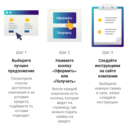
Шаг 1
Шаг 2
Шаг 3
Выберите
Нажмите
Следуйте
лучшее
кнопку
инструкциям
предложение
«Оформить»
на сайте
или
компании
Посмотрите
«Получить»
список
Выберите
доступных
нужную сумму
Возле каждой
компаний и их
и срок, затем
компании есть
условия
следуйте
кнопка, которая
кредита,
инструкции.
ведет на
подберите то,
страницу, где
что вам
можно подать
подходит.
заявку на
кредит.