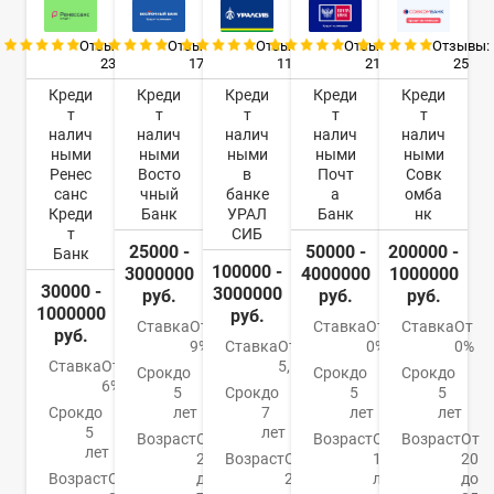
Отзывы:
Отзывы:
Отзывы:
Отзывы:
Отзывы:
23
17
11
21
25
Креди
Креди
Креди
Креди
Креди
т
т
т
т
т
налич
налич
налич
налич
налич
ными
ными
ными
ными
ными
Ренес
Восто
в
Почт
Совк
санс
чный
банке
а
омба
Креди
Банк
УРАЛ
Банк
нк
т
СИБ
25000 -
50000 -
200000 -
Банк
100000 -
3000000
4000000
1000000
30000 -
3000000
руб.
руб.
руб.
1000000
руб.
Ставка
От
Ставка
От
Ставка
От
руб.
9%
Ставка
От
0%
0%
Ставка
От
5,5%
Срок
до
Срок
до
Срок
до
6%
5
Срок
до
5
5
Срок
до
лет
7
лет
лет
5
лет
Возраст
От
Возраст
От
Возраст
От
лет
21
Возраст
От
18
20
Возраст
От
до
23
лет
до