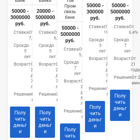
Банк
Банке
тов
50000 -
50000 -
Пром
50000 -
20000 -
300000
5000000
связь
3000000
5000000
банк
руб.
руб.
руб.
руб.
Ставка
От
Ставка
От
50000 -
Ставка
От
Ставка
От
19,8%
6,4%
5000000
7,9%
6,9%
Срок
до
Срок
до
руб.
Срок
до
Срок
до
5
7
Ставка
От
5
5
лет
лет
5,5%
лет
лет
Возраст
От
Возраст
От
Срок
до
Возраст
От
Возраст
От
22
21
7
21
20
до
года
лет
до
до
70
Решение
От 
70
70
Возраст
От
лет
мин
лет
лет
23
Решение
10
до
Решение
От 15
Решение
2
минут
Полу
65
минут
минуты
чить
лет
Полу
деньг
Решение
За 5
Полу
Полу
чить
и
минут
чить
чить
деньг
деньг
деньг
и
Полу
и
и
чить