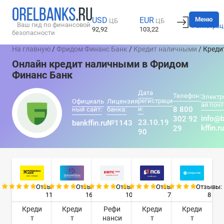
Вход
Меню
USD
EUR
ЦБ
ЦБ
Ваш гид по финансовой
Регистрац
92,92
103,22
безопасности
На главную
/
Фридом Финанс Банк
/
Кредит наличными
/ Кред
Онлайн кредит наличными в Фридом
Финанс Банк
Дата
Телефон:
Электр
регистраци
Официаль
Лицензия
ая почт
и:
8 800
ный сайт:
банка:
info@
302 92
23.10.19
bankffin.ru
№1143
kffin.ru
29
90
Отзывы:
Отзывы:
Отзывы:
Отзывы:
Отзывы:
11
16
10
7
8
Креди
Креди
Рефи
Креди
Креди
т
т
нанси
т
т