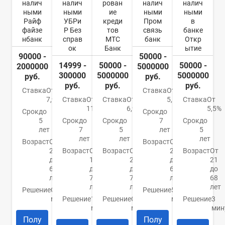
налич
налич
рован
налич
налич
ными
ными
ие
ными
ными
Райф
УБРи
креди
Пром
в
файзе
Р Без
тов
связь
банке
нбанк
справ
МТС
банк
Откр
ок
Банк
ытие
90000 -
50000 -
14999 -
50000 -
50000 -
2000000
5000000
300000
5000000
5000000
руб.
руб.
руб.
руб.
руб.
Ставка
От
Ставка
От
7,99%
Ставка
От
Ставка
От
5,5%
Ставка
От
11%
6,9%
5,5%
Срок
до
Срок
до
5
Срок
до
Срок
до
7
Срок
до
лет
7
5
лет
5
лет
лет
лет
Возраст
От
Возраст
От
23
Возраст
От
Возраст
От
23
Возраст
От
до
19
20
до
21
67
до
до
65
до
лет
75
70
лет
68
лет
лет
лет
Решение
От 2
Решение
5
минут
Решение
15
Решение
От 15
минут
Решение
3
минут
минут
мин
Полу
Полу