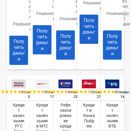
20
76
до
85
Решение
От 1
до
лет
70
лет
минуты
70
лет
Решение
От 30
Решение
До
лет
минут
Решение
От 10
1
Полу
Решение
От 1
минут
дня
чить
минуты
Полу
деньг
Полу
Полу
чить
и
Полу
чить
чить
деньг
чить
деньг
деньг
и
деньг
и
и
и
Отзывы:
Отзывы:
Отзывы:
Отзывы:
Отзывы:
3
17
23
21
14
Креди
Креди
Рефи
Креди
Креди
т
т
нанси
т в
т
налич
налич
рован
банке
налич
ными
ными
ие
Пойд
ными
РГС
в МТС
креди
ем
ВТБ