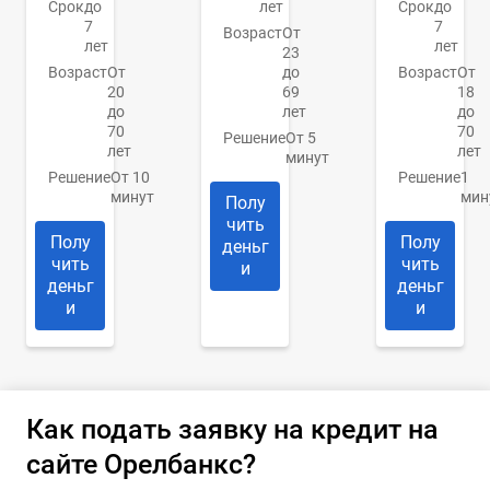
Срок
до
лет
Срок
до
7
7
Возраст
От
лет
лет
23
Возраст
От
до
Возраст
От
20
69
18
до
лет
до
70
70
Решение
От 5
лет
лет
минут
Решение
От 10
Решение
1
минут
мин
Полу
чить
Полу
Полу
деньг
чить
чить
и
деньг
деньг
и
и
Как подать заявку на кредит на
сайте Орелбанкс?