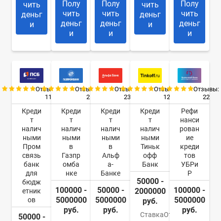
Полу
Полу
Полу
чить
чить
чить
чить
чить
деньг
деньг
деньг
деньг
деньг
и
и
и
и
и
Отзывы:
Отзывы:
Отзывы:
Отзывы:
Отзывы:
11
2
23
12
22
Креди
Креди
Креди
Креди
Рефи
т
т
т
т
нанси
налич
налич
налич
налич
рован
ными
ными
ными
ными
ие
Пром
в
в
Тиньк
креди
связь
Газпр
Альф
офф
тов
банк
омба
а-
Банк
УБРи
для
нке
Банке
Р
50000 -
бюдж
100000 -
50000 -
100000 -
2000000
етник
5000000
5000000
5000000
ов
руб.
руб.
руб.
руб.
Ставка
От
50000 -