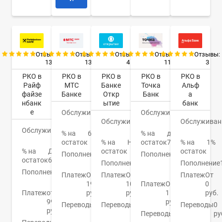
Отзывы:
Отзывы:
Отзывы:
Отзывы:
Отзывы:
13
13
4
11
3
РКО в
РКО в
РКО в
РКО в
РКО в
Райф
МТС
Банке
Точка
Альф
файзе
Банке
Откр
Банк
а
нбанк
ытие
банк
е
Обслуживание
0
Обслуживание
0
Обслуживание
руб.
0
Обслуживан
руб.
Обслуживание
0
руб.
% на
6,7%
% на
до
руб.
остаток
% на
Нет
остаток
7%
% на
1%
% на
До
остаток
остаток
Пополнение
От
Пополнение
От
остаток
6%
0%
Пополнение
0.15%
50
Пополнение
Пополнение
от 0
руб.
Платеж
От
Платеж
От
Платеж
От
руб.
19
100
Платеж
От
0
Платеж
от
руб.
руб.
1
руб.
99
руб.
Переводы
От
Переводы
От
Переводы
0
руб.
0
0.4%
Переводы
1
ру