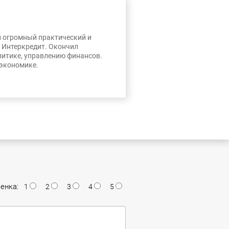
л огромный практический и
, Интеркредит. Окончил
литике, управлению финансов.
 экономике.
енка:
1
2
3
4
5