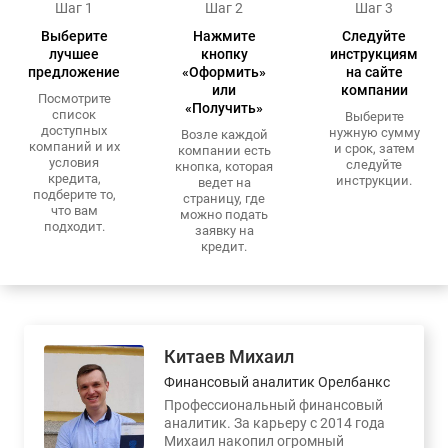
Шаг 1
Шаг 2
Шаг 3
Выберите
Нажмите
Следуйте
лучшее
кнопку
инструкциям
предложение
«Оформить»
на сайте
или
компании
Посмотрите
«Получить»
список
Выберите
доступных
нужную сумму
Возле каждой
компаний и их
и срок, затем
компании есть
условия
следуйте
кнопка, которая
кредита,
инструкции.
ведет на
подберите то,
страницу, где
что вам
можно подать
подходит.
заявку на
кредит.
Китаев Михаил
Финансовый аналитик Орелбанкс
Профессиональный финансовый
аналитик. За карьеру с 2014 года
Михаил накопил огромный