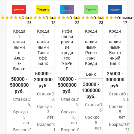
Отзывы:
Отзывы:
Отзывы:
Отзывы:
Отзывы:
23
12
22
23
17
Креди
Креди
Рефи
Креди
Креди
т
т
нанси
т
т
налич
налич
рован
налич
налич
ными
ными
ие
ными
ными
в
Тиньк
креди
Ренес
Восто
Альф
офф
тов
санс
чный
а-
Банк
УБРи
Креди
Банк
Банке
Р
т
50000 -
25000 -
Банк
50000 -
100000 -
2000000
3000000
30000 -
5000000
5000000
руб.
руб.
1000000
руб.
руб.
Ставка
От
Ставка
От
руб.
Ставка
От
8,9%
Ставка
От
9%
6,5%
6,3%
Ставка
От
Срок
до
Срок
до
6%
Срок
до
3
Срок
до
5
5
лет
10
Срок
до
лет
лет
лет
5
Возраст
От
Возраст
От
лет
Возраст
От
18
Возраст
От
21