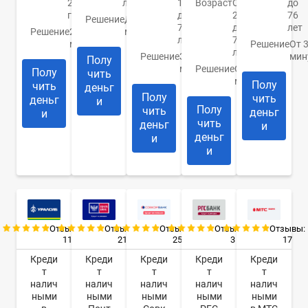
21
лет
19
Возраст
От
до
года
до
20
76
Решение
До 10
75
до
лет
Решение
2
минут
лет
70
минуты
Решение
От 
лет
Решение
За 15
мин
Полу
минут
Решение
От 1
Полу
чить
минуты
Полу
чить
деньг
Полу
чить
деньг
и
Полу
чить
деньг
и
чить
деньг
и
деньг
и
и
Отзывы:
Отзывы:
Отзывы:
Отзывы:
Отзывы:
11
21
25
3
17
Креди
Креди
Креди
Креди
Креди
т
т
т
т
т
налич
налич
налич
налич
налич
ными
ными
ными
ными
ными