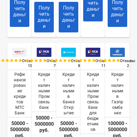
Полу
Полу
чить
Полу
Полу
чить
чить
деньг
чить
чить
деньг
деньг
и
деньг
деньг
и
и
и
и
Отзывы:
Отзывы:
Отзывы:
Отзывы:
Отзывы:
10
7
8
11
2
Рефи
Креди
Креди
Креди
Креди
нанси
т
т
т
т
рован
налич
налич
налич
налич
ие
ными
ными
ными
ными
креди
Пром
в
Пром
в
тов
связь
банке
связь
Газпр
МТС
банк
Откр
банк
омба
Банк
ытие
для
нке
50000 -
бюдж
50000 -
50000 -
100000 -
5000000
етник
5000000
5000000
5000000
ов
руб.
руб.
руб.
руб.