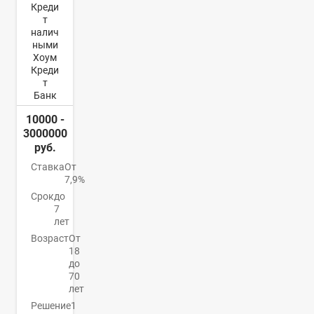
Креди
т
налич
ными
Хоум
Креди
т
Банк
10000 -
3000000
руб.
Ставка
От
7,9%
Срок
до
7
лет
Возраст
От
18
до
70
лет
Решение
1