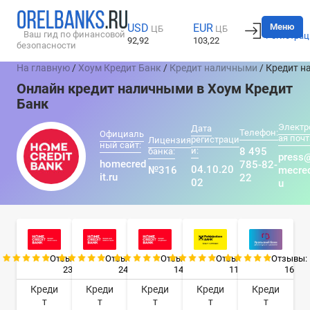
Вход
Меню
USD
EUR
ЦБ
ЦБ
Ваш гид по финансовой
Регистрац
92,92
103,22
безопасности
На главную
/
Хоум Кредит Банк
/
Кредит наличными
/ Кредит 
Онлайн кредит наличными в Хоум Кредит
Банк
Электр
Дата
Телефон:
Официаль
ая почт
регистраци
Лицензия
ный сайт:
и:
8 495
банка:
press
homecred
785-82-
04.10.20
№316
mecred
it.ru
22
02
u
Отзывы:
Отзывы:
Отзывы:
Отзывы:
Отзывы:
23
24
14
11
16
Креди
Креди
Креди
Креди
Креди
т
т
т
т
т