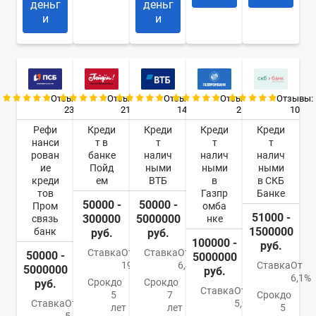
деньг
деньг
и
и
Отзывы:
Отзывы:
Отзывы:
Отзывы:
Отзывы:
23
21
14
2
10
Рефи
Креди
Креди
Креди
Креди
нанси
т в
т
т
т
рован
банке
налич
налич
налич
ие
Пойд
ными
ными
ными
креди
ем
ВТБ
в
в СКБ
тов
Газпр
Банке
50000 -
50000 -
Пром
омба
51000 -
300000
5000000
связь
нке
1500000
банк
руб.
руб.
100000 -
руб.
Ставка
От
Ставка
От
50000 -
5000000
19,8%
6,4%
Ставка
От
5000000
руб.
6,1%
Срок
до
Срок
до
руб.
Ставка
От
5
7
Срок
до
Ставка
От
5,9%
лет
лет
5