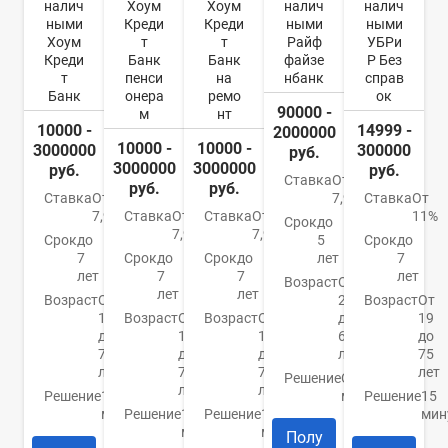
налич
Хоум
Хоум
налич
налич
ными
Креди
Креди
ными
ными
Хоум
т
т
Райф
УБРи
Креди
Банк
Банк
файзе
Р Без
т
пенси
на
нбанк
справ
Банк
онера
ремо
ок
90000 -
м
нт
10000 -
14999 -
2000000
10000 -
10000 -
3000000
300000
руб.
3000000
3000000
руб.
руб.
Ставка
От
руб.
руб.
Ставка
От
7,99%
Ставка
От
7,9%
Ставка
От
Ставка
От
11%
Срок
до
7,9%
7,9%
Срок
до
5
Срок
до
7
Срок
до
Срок
до
лет
7
лет
7
7
лет
Возраст
От
лет
лет
Возраст
От
23
Возраст
От
18
Возраст
От
Возраст
От
до
19
до
18
18
67
до
70
до
до
лет
75
лет
70
70
лет
Решение
От 2
лет
лет
Решение
1
минут
Решение
15
минута
Решение
1
Решение
1
мин
минута
минута
Полу