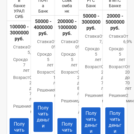
в
Почт
Совк
РГС
в МТС
банке
а
омба
Банк
Банке
УРАЛ
Банк
нк
50000 -
20000 -
СИБ
50000 -
200000 -
3000000
5000000
100000 -
4000000
1000000
руб.
руб.
3000000
руб.
руб.
Ставка
От
Ставка
От
руб.
Ставка
От
Ставка
От
7,9%
6,9%
Ставка
От
0%
0%
Срок
до
Срок
до
5,5%
Срок
до
Срок
до
5
5
Срок
до
5
5
лет
лет
7
лет
лет
Возраст
От
Возраст
От
лет
Возраст
От
Возраст
От
21
20
Возраст
От
18
20
до
до
23
лет
до
70
70
до
85
лет
лет
Решение
От 1
70
лет
минуты
Решение
От 15
Решение
2
лет
Решение
До
минут
мин
Решение
От 10
1
Полу
минут
дня
Полу
Полу
чить
чить
чить
деньг
Полу
Полу
деньг
деньг
и
чить
чить
и
и