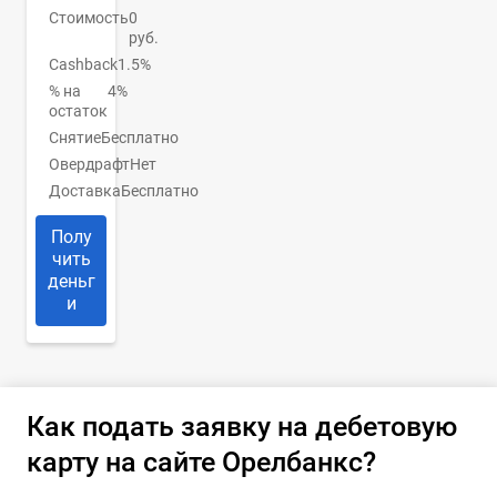
Стоимость
0
руб.
Cashback
1.5%
% на
4%
остаток
Снятие
Бесплатно
Овердрафт
Нет
Доставка
Бесплатно
Полу
чить
деньг
и
Как подать заявку на дебетовую
карту на сайте Орелбанкс?