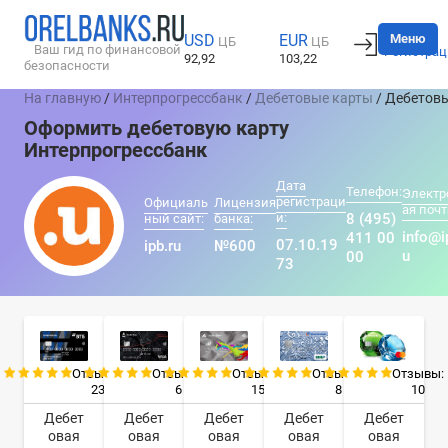
Вход
Меню
USD
EUR
ЦБ
ЦБ
Ваш гид по финансовой
Регистрац
92,92
103,22
безопасности
На главную
/
Интерпрогрессбанк
/
Дебетовые карты
/ Дебетов
Оформить дебетовую карту
Интерпрогрессбанк
Дата
Телефон:
Электр
регистраци
Официаль
Лицензия
ая почт
и:
8 (495)
ный сайт:
банка:
info@i
411 00
07.10.19
ipb.ru
№600
u
00
73
Отзывы:
Отзывы:
Отзывы:
Отзывы:
Отзывы:
23
6
15
8
10
Дебет
Дебет
Дебет
Дебет
Дебет
овая
овая
овая
овая
овая