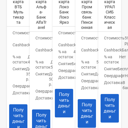
карта
карта
карта
карта
карта
ВТБ
Альф
Локо
Пром
УРАЛ
Муль
а-
Банк
связь
СИБ
тикар
Банк
Локо
банк
Класс
та
AlfaTr
Ярко
Пенси
ическ
avel
онная
ая
Стоимость
0
Стоимость
0
руб.
Стоимость
0
руб.
Стоимость
0
Стоимость
5
руб.
руб.
р
Cashback
До
Cashback
1,3%
15%
Cashback
До
Cashback
До
Cashback
Ба
% на
4,5%
9%
3%
% на
До
остаток
% на
Нет
остаток
4,5%
% на
До
% на
5%
остаток
Снятие
Бесплатно
остаток
5%
остаток
Снятие
До
Снятие
Бесп
Овердрафт
Нет
350000
Снятие
До
Снятие
Да
Овердрафт
Н
Доставка
3-5
р.
50000
Овердрафт
Нет
дней
Доставка
В
р.
Овердрафт
Нет
Доставка
1
ба
Овердрафт
Нет
Доставка
Банк/
день
Полу
курьер
Доставка
1-5
Полу
чить
дней
Полу
чить
деньг
Полу
чить
деньг
и
Полу
чить
деньг
и
чить
деньг
и
деньг
и