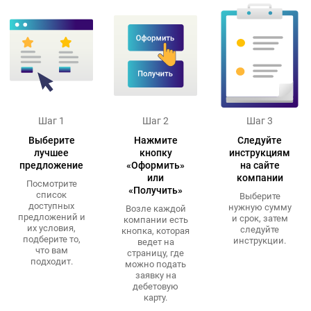
Шаг 1
Шаг 2
Шаг 3
Выберите
Нажмите
Следуйте
лучшее
кнопку
инструкциям
предложение
«Оформить»
на сайте
или
компании
Посмотрите
«Получить»
список
Выберите
доступных
нужную сумму
Возле каждой
предложений и
и срок, затем
компании есть
их условия,
следуйте
кнопка, которая
подберите то,
инструкции.
ведет на
что вам
страницу, где
подходит.
можно подать
заявку на
дебетовую
карту.