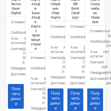
Экспо
Альф
SBI
Газпр
Сберб
банк
а-
Bank
омба
анк
Digital
Банк
Свой
нк
Сбер
Альф
круг
Прем
Карта
а-
иум
Стоимость
0
Карта
руб.
Стоимость
0
Стоимость
0
с
руб.
Стоимость
0
руб.
Cashback
Бонусы
преи
р
Cashback
1-
Cashback
До
% на
3%
муще
10%
Cashback
До
30%
остаток
бонусами
ствам
16
% на
До
% на
Нет
и
Снятие
До
остаток
5,5%
% на
Нет
остаток
100
остаток
000
Стоимость
0
Снятие
До
Снятие
До
р.
руб.
150
Снятие
0
150
000
руб.
000
Овердрафт
Нет
Cashback
1.5-
р.
р.
2%
Овердрафт
Н
Доставка
Банк/
Овердрафт
Нет
Овердрафт
Нет
курьер
% на
4-
Доставка
3-
остаток
5%
Доставка
Есть
дн
Доставка
Банк
Полу
Снятие
До
Полу
Полу
Полу
чить
50
000
чить
чить
чить
деньг
р.
деньг
деньг
деньг
и
и
и
и
Овердрафт
Нет