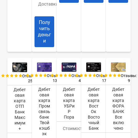
Доставка
Банк/
курьер
Полу
чить
деньг
и
Отзывы:
Отзывы:
Отзывы:
Отзывы:
Отзывы:
13
4
17
9
25
Дебет
Дебет
Дебет
Дебет
Дебет
овая
овая
овая
овая
овая
карта
карта
карта
карта
карта
Пром
УБРи
Вост
ФОРА
ОТП
связь
Р
Ок
БАНК
Банк
банк
Пора
Восто
Все
Макс
Твой
чный
вклю
имум
кэшб
Банк
чено
+
Стоимость
0
эк
руб.