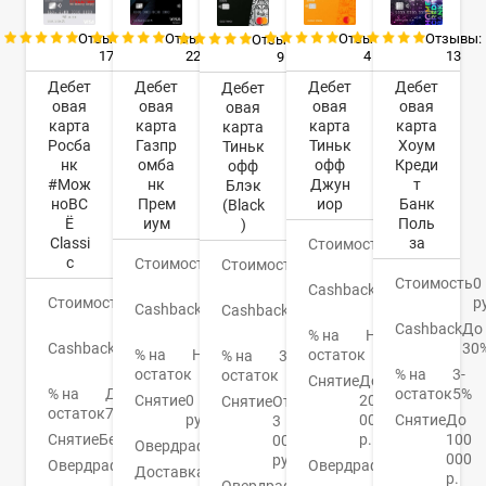
Отзывы:
Отзывы:
Отзывы:
Отзывы:
Отзывы:
17
22
4
13
9
Дебет
Дебет
Дебет
Дебет
Дебет
овая
овая
овая
овая
овая
карта
карта
карта
карта
карта
Росба
Газпр
Тиньк
Хоум
Тиньк
нк
омба
офф
Креди
офф
#Мож
нк
Джун
т
Блэк
ноВС
Прем
иор
Банк
(Black
Ё
иум
Поль
)
Classi
за
Стоимость
0
c
Стоимость
0
руб.
Стоимость
0
руб.
Стоимость
0
руб.
Cashback
1-
Стоимость
0
р
Cashback
До
30%
Cashback
1-
руб.
16%
Cashback
До
30%
% на
Нет
Cashback
До
30
% на
Нет
остаток
% на
3,5%
10%
остаток
% на
3-
остаток
Снятие
До
% на
До
остаток
5%
Снятие
0
20
Снятие
От
остаток
7%
руб.
000
Снятие
До
3
Снятие
Бесплатно
р.
100
000
Овердрафт
Нет
000
руб.
Овердрафт
Нет
Овердрафт
Нет
Доставка
3-5
р.
Овердрафт
Есть