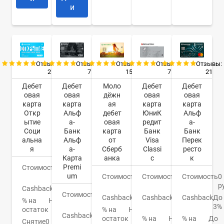
и
Отзывы:
Отзывы:
Отзывы:
Отзывы:
Отзывы:
2
7
7
21
15
Дебет
Дебет
Дебет
Дебет
Моло
овая
овая
овая
овая
дёжн
карта
карта
карта
карта
ая
Откр
Альф
ЮниК
Альф
дебет
ытие
а-
редит
а-
овая
Соци
Банк
Банк
Банк
карта
альна
Альф
Visa
Перек
от
я
а-
Classi
ресто
Сберб
Карта
c
к
анка
Premi
Стоимость
0
um
руб.
Стоимость
0
Стоимость
0
Стоимость
150
руб.
р
руб.
Cashback
Нет
Стоимость
0
Cashback
1-
Cashback
До
Cashback
СПАСИБО
% на
Нет
руб.
3%
3%
остаток
% на
Нет
Cashback
До
% на
Нет
% на
До
остаток
Снятие
0