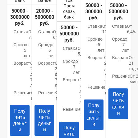
Банк
Банке
тов
50000 -
50000 -
Пром
50000 -
20000 -
300000
5000000
связь
3000000
5000000
банк
руб.
руб.
руб.
руб.
Ставка
От
Ставка
От
50000 -
Ставка
От
Ставка
От
19,8%
6,4%
5000000
7,9%
6,9%
Срок
до
Срок
до
руб.
Срок
до
Срок
до
5
7
Ставка
От
5
5
лет
лет
5,5%
лет
лет
Возраст
От
Возраст
От
Срок
до
Возраст
От
Возраст
От
22
21
7
21
20
до
года
лет
до
до
70
Решение
От 
70
70
Возраст
От
лет
мин
лет
лет
23
Решение
10
до
Решение
От 15
Решение
2
минут
Полу
65
минут
минуты
чить
лет
Полу
деньг
Решение
За 5
Полу
Полу
чить
и
минут
чить
чить
деньг
деньг
деньг
и
Полу
и
и
чить