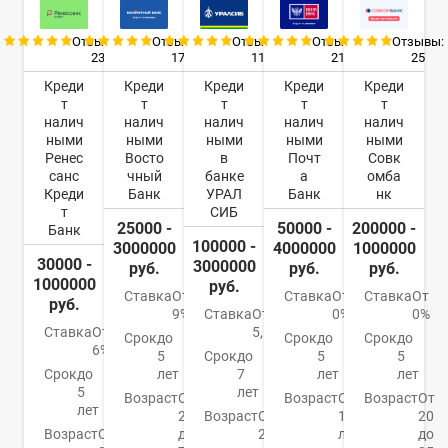
Отзывы:
Отзывы:
Отзывы:
Отзывы:
Отзывы:
23
17
11
21
25
Креди
Креди
Креди
Креди
Креди
т
т
т
т
т
налич
налич
налич
налич
налич
ными
ными
ными
ными
ными
Ренес
Восто
в
Почт
Совк
санс
чный
банке
а
омба
Креди
Банк
УРАЛ
Банк
нк
т
СИБ
25000 -
50000 -
200000 -
Банк
100000 -
3000000
4000000
1000000
30000 -
3000000
руб.
руб.
руб.
1000000
руб.
Ставка
От
Ставка
От
Ставка
От
руб.
9%
Ставка
От
0%
0%
Ставка
От
5,5%
Срок
до
Срок
до
Срок
до
6%
5
Срок
до
5
5
Срок
до
лет
7
лет
лет
5
лет
Возраст
От
Возраст
От
Возраст
От
лет
21
Возраст
От
18
20
Возраст
От
до
23
лет
до