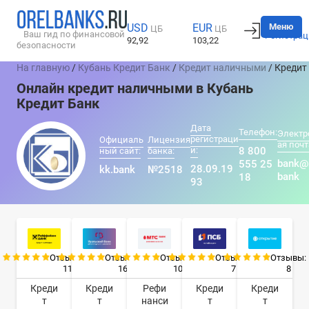
Вход
Меню
USD
EUR
ЦБ
ЦБ
Ваш гид по финансовой
Регистрац
92,92
103,22
безопасности
На главную
/
Кубань Кредит Банк
/
Кредит наличными
/ Кредит
Онлайн кредит наличными в Кубань
Кредит Банк
Дата
Телефон:
Электр
регистраци
Официаль
Лицензия
ая почт
и:
8 800
ный сайт:
банка:
bank@
555 25
28.09.19
kk.bank
№2518
bank
18
93
Отзывы:
Отзывы:
Отзывы:
Отзывы:
Отзывы:
11
16
10
7
8
Креди
Креди
Рефи
Креди
Креди
т
т
нанси
т
т