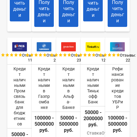
Полу
Полу
Полу
чить
чить
чить
чить
чить
деньг
деньг
деньг
деньг
деньг
и
и
и
и
и
Отзывы:
Отзывы:
Отзывы:
Отзывы:
Отзывы:
11
2
23
12
22
Креди
Креди
Креди
Креди
Рефи
т
т
т
т
нанси
налич
налич
налич
налич
рован
ными
ными
ными
ными
ие
Пром
в
в
Тиньк
креди
связь
Газпр
Альф
офф
тов
банк
омба
а-
Банк
УБРи
для
нке
Банке
Р
50000 -
бюдж
100000 -
50000 -
100000 -
2000000
етник
5000000
5000000
5000000
ов
руб.
руб.
руб.
руб.
Ставка
От
50000 -