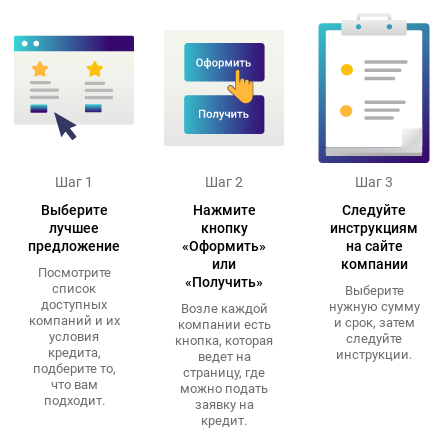
Шаг 1
Шаг 2
Шаг 3
Выберите
Нажмите
Следуйте
лучшее
кнопку
инструкциям
предложение
«Оформить»
на сайте
или
компании
Посмотрите
«Получить»
список
Выберите
доступных
нужную сумму
Возле каждой
компаний и их
и срок, затем
компании есть
условия
следуйте
кнопка, которая
кредита,
инструкции.
ведет на
подберите то,
страницу, где
что вам
можно подать
подходит.
заявку на
кредит.