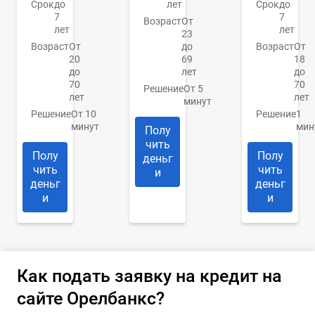
Срок
до
лет
Срок
до
7
7
Возраст
От
лет
лет
23
Возраст
От
до
Возраст
От
20
69
18
до
лет
до
70
70
Решение
От 5
лет
лет
минут
Решение
От 10
Решение
1
минут
мин
Полу
чить
Полу
Полу
деньг
чить
чить
и
деньг
деньг
и
и
Как подать заявку на кредит на
сайте Орелбанкс?