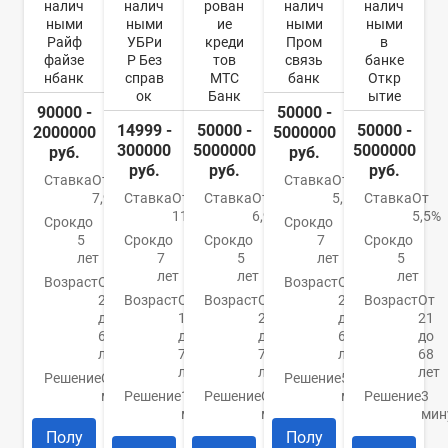
налич
налич
рован
налич
налич
ными
ными
ие
ными
ными
Райф
УБРи
креди
Пром
в
файзе
Р Без
тов
связь
банке
нбанк
справ
МТС
банк
Откр
ок
Банк
ытие
90000 -
50000 -
14999 -
50000 -
50000 -
2000000
5000000
300000
5000000
5000000
руб.
руб.
руб.
руб.
руб.
Ставка
От
Ставка
От
7,99%
Ставка
От
Ставка
От
5,5%
Ставка
От
11%
6,9%
5,5%
Срок
до
Срок
до
5
Срок
до
Срок
до
7
Срок
до
лет
7
5
лет
5
лет
лет
лет
Возраст
От
Возраст
От
23
Возраст
От
Возраст
От
23
Возраст
От
до
19
20
до
21
67
до
до
65
до
лет
75
70
лет
68
лет
лет
лет
Решение
От 2
Решение
5
минут
Решение
15
Решение
От 15
минут
Решение
3
минут
минут
мин
Полу
Полу