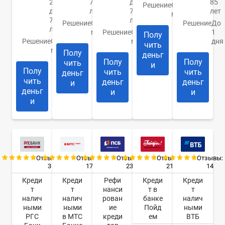
20
76
до
85
Решение
От 1
до
лет
70
лет
минуты
70
лет
Решение
От 30
Решение
До
лет
минут
Решение
От 10
1
Полу
Решение
От 1
минут
дня
чить
минуты
Полу
деньг
Полу
Полу
чить
и
Полу
чить
чить
деньг
чить
деньг
деньг
и
деньг
и
и
и
Отзывы:
Отзывы:
Отзывы:
Отзывы:
Отзывы:
3
17
23
21
14
Креди
Креди
Рефи
Креди
Креди
т
т
нанси
т в
т
налич
налич
рован
банке
налич
ными
ными
ие
Пойд
ными
РГС
в МТС
креди
ем
ВТБ